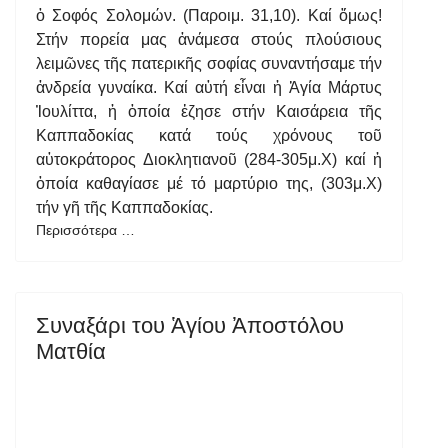
ὁ Σοφός Σολομών. (Παροιμ. 31,10). Καί ὅμως!
Στήν πορεία μας ἀνάμεσα στούς πλούσιους
λειμῶνες τῆς πατερικῆς σοφίας συναντήσαμε τήν
ἀνδρεία γυναίκα. Καί αὐτή εἶναι ἡ Ἁγία Μάρτυς
Ἰουλίττα, ἡ ὁποία ἐζησε στήν Καισάρεια τῆς
Καππαδοκίας κατά τούς χρόνους τοῦ
αὐτοκράτορος Διοκλητιανοῦ (284-305μ.Χ) καί ἡ
ὁποία καθαγίασε μέ τό μαρτύριο της, (303μ.Χ)
τήν γῆ τῆς Καππαδοκίας.
Περισσότερα …
Συναξάρι του Ἁγίου Ἀποστόλου
Ματθία