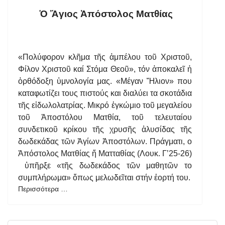
Ὁ Ἅγιος Ἀπόστολος Ματθίας
«Πολύφορον κλῆμα τῆς ἀμπέλου τοῦ Χριστοῦ,
Φίλον Χριστοῦ καί Στόμα Θεοῦ», τόν ἀποκαλεῖ ἡ
ὀρθόδοξη ὑμνολογία μας. «Μέγαν Ἥλιον» που
καταφωτίζει τους πιστούς και διαλύει τα σκοτάδια
τῆς εἰδωλολατρίας. Μικρό ἐγκώμιο τοῦ μεγαλείου
τοῦ Ἀποστόλου Ματθία, τοῦ τελευταίου
συνδετικοῦ κρίκου τῆς χρυσῆς ἁλυσίδας τῆς
δωδεκάδας τῶν Ἁγίων Ἀποστόλων. Πράγματι, ο
Ἀπόστολος Ματθίας ἤ Ματταθίας (Λουκ. Γ’25-26)
ὑπῆρξε «τῆς δωδεκάδος τῶν μαθητῶν το
συμπλήρωμα» ὅπως μελωδεῖται στήν ἑορτή του.
Περισσότερα …