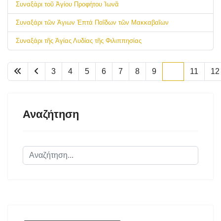
Συναξάρι τοῦ Ἁγίου Προφήτου Ἰωνᾶ
Συναξάρι τῶν Ἁγιων Ἑπτά Παῖδων τῶν Μακκαβαῖων
Συναξάρι τῆς Ἁγίας Λυδίας τῆς Φιλιππησίας
3
4
5
6
7
8
9
10
11
12
Αναζήτηση
Αναζήτηση...