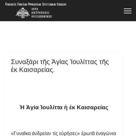
Συναξάρι τῆς Ἁγίας Ἰουλίττας τῆς
ἐκ Καισαρείας.
Ἡ Ἁγία Ἰουλίττα ἡ ἐκ Καισαρείας
«Γυναῖκα ἀνδρείαν τίς εὐρήσει;» έρωτᾶ ἐναγώνια