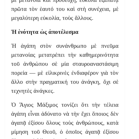
πρῶτα τὸν ἑαυτό του καὶ στὴ συνέχεια, μὲ
μεγαλύτερη εὐκολία, τοὺς ἄλλους.
Ἡ ἑνότητα ὡς ἀποτέλεσμα
Ἡ ἀγάπη στὸν συνάνθρωπο μὲ πνεῦμα
μετανοίας μετατρέπει τὴν καθημερινότητα
τοῦ ἀνθρώπου σὲ μία σταυροαναστάσιμη
πορεία — μὲ εἰλικρινὲς ἐνδιαφέρον γιὰ τὸν
ἄλλο στὴν πραγματική του ἀνάγκη, ὄχι σὲ
τεχνητὲς ἀνάγκες.
Ὁ Ἅγιος Μάξιμος τονίζει ὅτι τὴν τέλεια
ἀγάπη εἶναι ἀδύνατο νὰ τὴν ἔχει ὅποιος δὲν
ἀγαπᾷ ἐξίσου ὅλους τοὺς ἀνθρώπους, κατὰ
μίμηση τοῦ Θεοῦ, ὁ ὁποῖος ἀγαπᾷ ἐξίσου