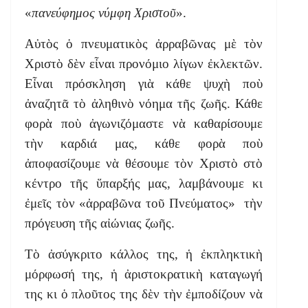
«
πανεύφημος νύμφη Χριστοῦ
».
Αὐτὸς ὁ πνευματικὸς ἀρραβῶνας μὲ τὸν
Χριστὸ δὲν εἶναι προνόμιο λίγων ἐκλεκτῶν.
Εἶναι πρόσκληση γιὰ κάθε ψυχὴ ποὺ
ἀναζητᾶ τὸ ἀληθινὸ νόημα τῆς ζωῆς. Κάθε
φορὰ ποὺ ἀγωνιζόμαστε νὰ καθαρίσουμε
τὴν καρδιά μας, κάθε φορὰ ποὺ
ἀποφασίζουμε νὰ θέσουμε τὸν Χριστὸ στὸ
κέντρο τῆς ὕπαρξής μας, λαμβάνουμε κι
ἐμεῖς τὸν «ἀρραβῶνα τοῦ Πνεύματος» τὴν
πρόγευση τῆς αἰώνιας ζωῆς.
Τὸ ἀσύγκριτο κάλλος της, ἡ ἐκπληκτικὴ
μόρφωσή της, ἡ ἀριστοκρατικὴ καταγωγή
της κι ὁ πλοῦτος της δὲν τὴν ἐμποδίζουν νὰ