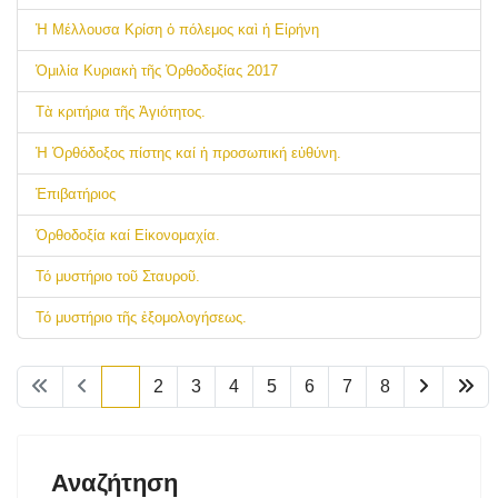
Ἡ Μέλλουσα Κρίση ὁ πόλεμος καὶ ἡ Εἰρήνη
Ὁμιλία Κυριακὴ τῆς Ὀρθοδοξίας 2017
Τὰ κριτήρια τῆς Ἁγιότητος.
Ἡ Ὀρθόδοξος πίστης καί ἡ προσωπική εὐθύνη.
Ἐπιβατήριος
Ὀρθοδοξία καί Εἰκονομαχία.
Τό μυστήριο τοῦ Σταυροῦ.
Τό μυστήριο τῆς ἐξομολογήσεως.
1
2
3
4
5
6
7
8
Αναζήτηση