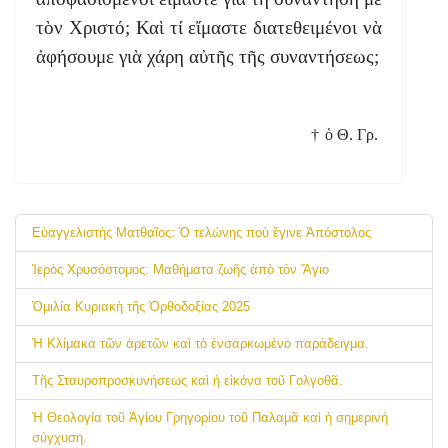
τὸν Χριστό; Καὶ τί εἴμαστε διατεθειμένοι νὰ
ἀφήσουμε γιὰ χάρη αὐτῆς τῆς συναντήσεως;
†
ὁ Θ. Γρ.
Εὐαγγελιστὴς Ματθαῖος: Ὁ τελώνης ποὺ ἔγινε Ἀπόστολος
Ἱερὸς Χρυσόστομος: Μαθήματα ζωῆς ἀπὸ τὸν Ἅγιο
Ὁμιλία Κυριακὴ τῆς Ὀρθοδοξίας 2025
Ἡ Κλίμακα τῶν ἀρετῶν καὶ τὸ ἐνσαρκωμένο παράδειγμα.
Τῆς Σταυροπροσκυνήσεως καὶ ἡ εἰκόνα τοῦ Γολγοθᾶ.
Ἡ Θεολογία τοῦ Ἁγίου Γρηγορίου τοῦ Παλαμᾶ καὶ ἡ σημερινή
σύγχυση.