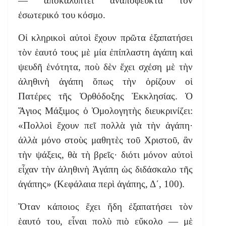
— ἀποκαλύπτει ἀναπόφευκτα τὸν
ἐσωτερικό του κόσμο.
Οἱ κληρικοὶ αὐτοὶ ἔχουν πρῶτα ἐξαπατήσει
τὸν ἑαυτό τους μὲ μία ἐπίπλαστη ἀγάπη καὶ
ψευδῆ ἑνότητα, ποὺ δὲν ἔχει σχέση μὲ τὴν
ἀληθινὴ ἀγάπη ὅπως τὴν ὁρίζουν οἱ
Πατέρες τῆς Ὀρθόδοξης Ἐκκλησίας. Ὁ
Ἅγιος Μάξιμος ὁ Ὁμολογητὴς διευκρινίζει:
«Πολλοὶ ἔχουν πεῖ πολλὰ γιὰ τὴν ἀγάπη·
ἀλλὰ μόνο στοὺς μαθητὲς τοῦ Χριστοῦ, ἂν
τὴν ψάξεις, θὰ τὴ βρεῖς· διότι μόνον αὐτοὶ
εἶχαν τὴν ἀληθινὴ Ἀγάπη ὡς διδάσκαλο τῆς
ἀγάπης» (Κεφάλαια περὶ ἀγάπης, Δ΄, 100).
Ὅταν κάποιος ἔχει ἤδη ἐξαπατήσει τὸν
ἑαυτό του, εἶναι πολὺ πιὸ εὔκολο — μὲ