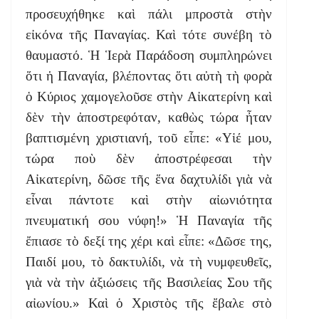
προσευχήθηκε καὶ πάλι μπροστὰ στὴν
εἰκόνα τῆς Παναγίας. Καὶ τότε συνέβη τὸ
θαυμαστό. Ἡ Ἱερὰ Παράδοση συμπληρώνει
ὅτι ἡ Παναγία, βλέποντας ὅτι αὐτὴ τὴ φορὰ
ὁ Κύριος χαμογελοῦσε στὴν Αἰκατερίνη καὶ
δὲν τὴν ἀποστρεφόταν, καθὼς τώρα ἦταν
βαπτισμένη χριστιανή, τοῦ εἶπε: «Υἱέ μου,
τώρα ποὺ δὲν ἀποστρέφεσαι τὴν
Αἰκατερίνη, δῶσε τῆς ἕνα δαχτυλίδι γιὰ νὰ
εἶναι πάντοτε καὶ στὴν αἰωνιότητα
πνευματική σου νύφη!» Ἡ Παναγία τῆς
ἔπιασε τὸ δεξί της χέρι καὶ εἶπε: «Δῶσε της,
Παιδί μου, τὸ δακτυλίδι, νὰ τὴ νυμφευθεῖς,
γιὰ νὰ τὴν ἀξιώσεις τῆς Βασιλείας Σου τῆς
αἰωνίου.» Καὶ ὁ Χριστὸς τῆς ἔβαλε στὸ