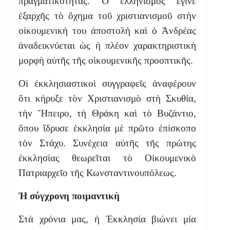
πραγματικότητας. Ὁ ἑλληνισμὸς ἔγινε
ἐξαρχῆς τὸ ὄχημα τοῦ χριστιανισμοῦ στὴν
οἰκουμενική του ἀποστολὴ καὶ ὁ Ἀνδρέας
ἀναδεικνύεται ὡς ἡ πλέον χαρακτηριστικὴ
μορφὴ αὐτῆς τῆς οἰκουμενικῆς προοπτικῆς.
Οἱ ἐκκλησιαστικοὶ συγγραφεῖς ἀναφέρουν
ὅτι κήρυξε τὸν Χριστιανισμὸ στὴ Σκυθία,
τὴν Ἤπειρο, τὴ Θράκη καὶ τὸ Βυζάντιο,
ὅπου ἵδρυσε ἐκκλησία μὲ πρῶτο ἐπίσκοπο
τὸν Στάχυ. Συνέχεια αὐτῆς τῆς πρώτης
ἐκκλησίας θεωρεῖται τὸ Οἰκουμενικὸ
Πατριαρχεῖο τῆς Κωνσταντινουπόλεως.
Ἡ σύγχρονη ποιμαντικὴ
Στὰ χρόνια μας, ἡ Ἐκκλησία βιώνει μία