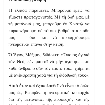
Ἡ ἐλπίδα παραμένει. Μποροῦμε ἐμεῖς νὰ
εἴμαστε πρωταγωνιστές. Μὲ τὴ ζωή μας, μὲ
τὴ μετάνοιά μας, μποροῦμε ἐν Χριστῷ νὰ
κυριαρχήσουμε σὲ τέτοιο βαθμὸ στὰ πάθη
μας — ὅσο καὶ νὰ κυριαρχήσουμε
πνευματικὰ ἐπάνω στὴν κτίση.
Ὁ Ἅγιος Μάξιμος διδάσκει: «Ὅποιος ἀγαπᾷ
τὸν Θεό, δὲν μπορεῖ νὰ μὴν ἀγαπήσει καὶ
κάθε ἄνθρωπο σὰν τὸν ἑαυτό του... χαίρεται
μὲ ἀνέκφραστη χαρὰ γιὰ τὴ διόρθωσή τους».
Αὐτὸ ἦταν καὶ ἐξακολουθεῖ νὰ εἶναι τὸ ὅπλο
μας ὡς Ρωμηῶν: ἡ πνευματικὴ κυριαρχία
διὰ τῆς μετανοίας, τῆς προσευχῆς καὶ τῆς