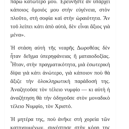
πάρω κατώτερό μου. Ἐρευνῆστε ἂν ὑπάρχει
κάποιος ὅμοιός μου στὴν εὐγένεια, στὸν
πλοῦτο, στὴ σοφία καὶ στὴν ὡραιότητα. Ἂν
τοῦ λείπει κάτι ἀπὸ αὐτά, δὲν εἶναι ἄξιος γιὰ
μένα».
Ἡ στάση αὐτὴ τῆς νεαρῆς Δωροθέας δὲν
ἦταν δεῖγμα ὑπερηφάνειας ἢ ματαιοδοξίας.
Ἦταν, στὴν πραγματικότητα, μιὰ ἐσωτερικὴ
δίψα γιὰ κάτι ἀνώτερο, γιὰ κάποιον ποὺ θὰ
ἄξιζε τὴν ὁλοκληρωτικὴ παράδοσή της.
Ἀναζητοῦσε τὸν τέλειο νυμφίο — κι αὐτὴ ἡ
ἀναζήτηση θὰ τὴν ὁδηγοῦσε στὸν μοναδικὸ
τέλειο Νυμφίο, τὸν Χριστό.
Ἡ μητέρα της, ποὺ ἀνῆκε στὴ χορεία τῶν
κατηχουμένων, συνέστησε στὴν κόρη της