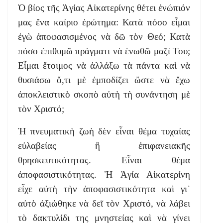
Ὁ βίος τῆς Ἁγίας Αἰκατερίνης θέτει ἐνώπιόν
μας ἕνα καίριο ἐρώτημα: Κατὰ πόσο εἶμαι
ἐγὼ ἀποφασισμένος νὰ δῶ τὸν Θεό; Κατὰ
πόσο ἐπιθυμῶ πράγματι νὰ ἑνωθῶ μαζί Του;
Εἶμαι ἕτοιμος νὰ ἀλλάξω τὰ πάντα καὶ νὰ
θυσιάσω ὅ,τι μὲ ἐμποδίζει ὤστε νὰ ἔχω
ἀποκλειστικὸ σκοπὸ αὐτὴ τὴ συνάντηση μὲ
τὸν Χριστό;
Ἡ πνευματικὴ ζωὴ δὲν εἶναι θέμα τυχαίας
εὐλαβείας ἢ ἐπιφανειακῆς
θρησκευτικότητας. Εἶναι θέμα
ἀποφασιστικότητας. Ἡ Ἁγία Αἰκατερίνη
εἶχε αὐτὴ τὴν ἀποφασιστικότητα καὶ γι᾿
αὐτὸ ἀξιώθηκε νὰ δεῖ τὸν Χριστό, νὰ λάβει
τὸ δακτυλίδι της μνηστείας καὶ νὰ γίνει