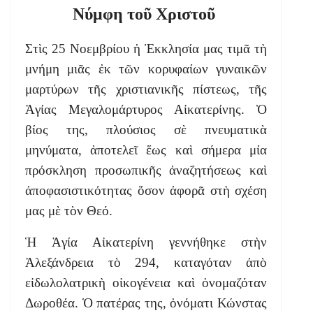
Νύμφη τοῦ Χριστοῦ
Στὶς 25 Νοεμβρίου ἡ Ἐκκλησία μας τιμᾶ τὴ
μνήμη μιᾶς ἐκ τῶν κορυφαίων γυναικῶν
μαρτύρων τῆς χριστιανικῆς πίστεως, τῆς
Ἁγίας Μεγαλομάρτυρος Αἰκατερίνης. Ὁ
βίος της, πλούσιος σὲ πνευματικὰ
μηνύματα, ἀποτελεῖ ἕως καὶ σήμερα μία
πρόσκληση προσωπικῆς ἀναζητήσεως καὶ
ἀποφασιστικότητας ὅσον ἀφορᾶ στὴ σχέση
μας μὲ τὸν Θεό.
Ἡ Ἁγία Αἰκατερίνη γεννήθηκε στὴν
Ἀλεξάνδρεια τὸ 294, καταγόταν ἀπὸ
εἰδωλολατρικὴ οἰκογένεια καὶ ὀνομαζόταν
Δωροθέα. Ὁ πατέρας της, ὀνόματι Κώνστας