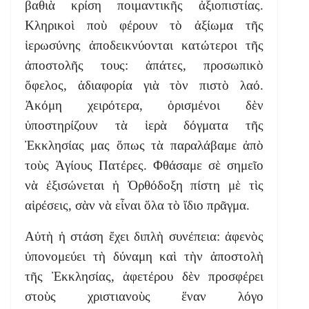
βαθιὰ κρίση ποιμαντικῆς ἀξιοπιστίας.
Κληρικοὶ ποὺ φέρουν τὸ ἀξίωμα τῆς
ἱερωσύνης ἀποδεικνύονται κατώτεροι τῆς
ἀποστολῆς τους: ἀπάτες, προσωπικὸ
ὄφελος, ἀδιαφορία γιὰ τὸν πιστὸ λαό.
Ἀκόμη χειρότερα, ὁρισμένοι δὲν
ὑποστηρίζουν τὰ ἱερὰ δόγματα τῆς
Ἐκκλησίας μας ὅπως τὰ παραλάβαμε ἀπὸ
τοὺς Ἁγίους Πατέρες. Φθάσαμε σὲ σημεῖο
νὰ ἐξισώνεται ἡ Ὀρθόδοξη πίστη μὲ τὶς
αἱρέσεις, σὰν νὰ εἶναι ὅλα τὸ ἴδιο πρᾶγμα.
Αὐτὴ ἡ στάση ἔχει διπλὴ συνέπεια: ἀφενὸς
ὑπονομεύει τὴ δύναμη καὶ τὴν ἀποστολὴ
τῆς Ἐκκλησίας, ἀφετέρου δὲν προσφέρει
στοὺς χριστιανοὺς ἕναν λόγο