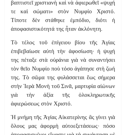
βαπτιστεῖ χριστιανὴ καὶ νὰ ἀφιερωθεῖ «ψυχή
τε καὶ σώματι» στὸν Νυμφίο Χριστό.
Τίποτε δὲν στάθηκε ἐμπόδιο, διότι ἡ
ἀποφασιστικότητά της ἦταν ἀκλόνητη.
Τὸ τέλος τοῦ ἐπίγειου βίου τῆς Ἁγίας
ἐπιβεβαίωσε αὐτὴ τὴν ἀφοσίωση· ἡ ψυχή
της πέταξε στὰ οὐράνια γιὰ νὰ συναντήσει
τὸν θεῖο Νυμφίο ποὺ τόσο ἀγάπησε στὴ ζωή
της. Τὸ σῶμα της φυλάσσεται ἕως σήμερα
στὴν Ἱερὰ Μονὴ τοῦ Σινᾶ, μαρτυρία αἰώνων
γιὰ τὴν ἀξία τῆς ὁλοκληρωτικῆς
ἀφιερώσεως στὸν Χριστό.
Ἡ μνήμη τῆς Ἁγίας Αἰκατερίνης ἂς γίνει γιὰ
ὅλους μας ἀφορμὴ αὐτοεξετάσεως· πόσο
ἀποφασισμένοι εἴμαστε γιὰ τὴ συνάντηση μὲ