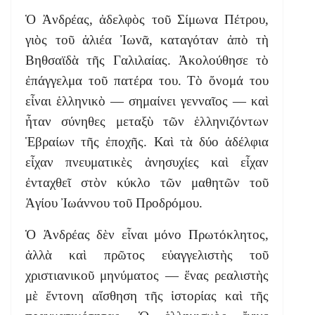
Ὁ Ἀνδρέας, ἀδελφὸς τοῦ Σίμωνα Πέτρου,
γιὸς τοῦ ἁλιέα Ἰωνᾶ, καταγόταν ἀπὸ τὴ
Βηθσαϊδὰ τῆς Γαλιλαίας. Ἀκολούθησε τὸ
ἐπάγγελμα τοῦ πατέρα του. Τὸ ὄνομά του
εἶναι ἑλληνικὸ — σημαίνει γενναῖος — καὶ
ἦταν σύνηθες μεταξὺ τῶν ἑλληνιζόντων
Ἑβραίων τῆς ἐποχῆς. Καὶ τὰ δύο ἀδέλφια
εἶχαν πνευματικὲς ἀνησυχίες καὶ εἶχαν
ἐνταχθεῖ στὸν κύκλο τῶν μαθητῶν τοῦ
Ἁγίου Ἰωάννου τοῦ Προδρόμου.
Ὁ Ἀνδρέας δὲν εἶναι μόνο Πρωτόκλητος,
ἀλλὰ καὶ πρῶτος εὐαγγελιστὴς τοῦ
χριστιανικοῦ μηνύματος — ἕνας ρεαλιστὴς
μὲ ἔντονη αἴσθηση τῆς ἱστορίας καὶ τῆς