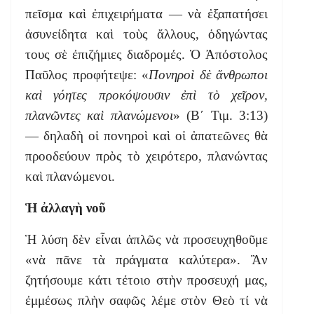
πεῖσμα καὶ ἐπιχειρήματα — νὰ ἐξαπατήσει
ἀσυνείδητα καὶ τοὺς ἄλλους, ὁδηγώντας
τους σὲ ἐπιζήμιες διαδρομές. Ὁ Ἀπόστολος
Παῦλος προφήτεψε: «
Πονηροὶ δὲ ἄνθρωποι
καὶ γόητες προκόψουσιν ἐπὶ τὸ χεῖρον,
πλανῶντες καὶ πλανώμενοι
» (Β΄ Τιμ. 3:13)
— δηλαδὴ οἱ πονηροὶ καὶ οἱ ἀπατεῶνες θὰ
προοδεύουν πρὸς τὸ χειρότερο, πλανώντας
καὶ πλανώμενοι.
Ἡ ἀλλαγὴ νοῦ
Ἡ λύση δὲν εἶναι ἁπλῶς νὰ προσευχηθοῦμε
«νὰ πᾶνε τὰ πράγματα καλύτερα». Ἂν
ζητήσουμε κάτι τέτοιο στὴν προσευχή μας,
ἐμμέσως πλὴν σαφῶς λέμε στὸν Θεὸ τί νὰ