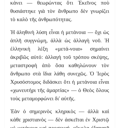
κάνει — θεωρώντας ὅτι Ἐκεῖνος ποὺ
θυσιάστηκε γιὰ τὸν ἄνθρωπο δὲν γνωρίζει
τὸ καλὸ τῆς ἀνθρωπότητας.
Ἡ ἀληθινὴ λύση εἶναι ἡ μετάνοια — ὄχι ὡς
ἁπλῆ συγγνώμη, ἀλλὰ ὡς ἀλλαγὴ νοῦ. Ἡ
ἑλληνικὴ λέξη «μετά-νοια» σημαίνει
ἀκριβῶς αὐτό: ἀλλαγὴ τοῦ τρόπου σκέψης,
μεταστροφὴ ἀπὸ ὅσα καθηλώνουν τὸν
ἄνθρωπο στὰ ἴδια λάθη συνεχῶς. Ὁ Ἱερὸς
Χρυσόστομος διδάσκει ὅτι ἡ μετάνοια εἶναι
«χωνευτήρι τῆς ἁμαρτίας» — ὁ Θεὸς ὅλους
τοὺς μεταμορφώνει δι' αὐτῆς.
Ἐὰν ὁ σημερινὸς κληρικὸς — ἀλλὰ καὶ
κάθε χριστιανὸς — δὲν ἀσκεῖται ἐν Χριστῷ
μὲ μετάνοια καὶ προσευχή, εὔκολα ἐξαπατᾷ