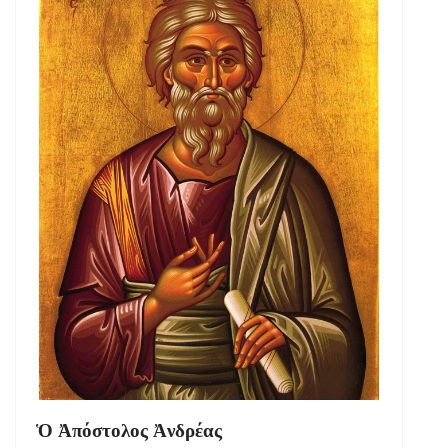
Ὁ Ἀπόστολος Ἀνδρέας