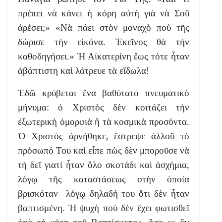
πρέπει νὰ κάνει ἡ κόρη αὐτὴ γιὰ νὰ Σοῦ
ἀρέσει;» «Νὰ πάει στὸν μοναχὸ ποὺ τῆς
δώρισε τὴν εἰκόνα. Ἐκεῖνος θὰ τὴν
καθοδηγήσει.» Ἡ Αἰκατερίνη ἕως τότε ἦταν
ἀβάπτιστη καὶ λάτρευε τὰ εἴδωλα!
Ἐδῶ κρύβεται ἕνα βαθύτατο πνευματικὸ
μήνυμα: ὁ Χριστὸς δὲν κοιτάζει τὴν
ἐξωτερικὴ ὀμορφιὰ ἢ τὰ κοσμικὰ προσόντα.
Ὁ Χριστὸς ἀρνήθηκε, ἔστρεψε ἀλλοῦ τὸ
πρόσωπό Του καὶ εἶπε πὼς δὲν μποροῦσε νὰ
τὴ δεῖ γιατί ἦταν ὅλο σκοτάδι καὶ ἀσχήμια,
λόγῳ τῆς καταστάσεως στὴν ὁποία
βρισκόταν λόγῳ δηλαδή του ὅτι δὲν ἦταν
βαπτισμένη. Ἡ ψυχὴ ποὺ δὲν ἔχει φωτισθεῖ