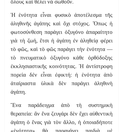
ὅλους καὶ θέλει νὰ σωθοῦν.
Ἡ ἑνότητα εἶναι φυσικὸ ἀποτέλεσμα τῆς
ἀληθινῆς ἀγάπης καὶ ὄχι στόχος. Ὅπως ἡ
φωτοσύνθεση παράγει ὀξυγόνο ἀπαραίτητο
γιὰ τὴ ζωή, ἔτσι ἡ ἀγάπη ἐν ἀληθείᾳ φέρει
τὸ φῶς, καὶ τὸ φῶς παράγει τὴν ἑνότητα —
τὸ πνευματικὸ ὀξυγόνο κάθε ὀρθόδοξης
ἐκκλησιαστικῆς κοινότητας. Ἡ ἀντίστροφη
πορεία δέν εἶναι ἐφικτή: ἡ ἑνότητα ἀπὸ
ἀταίριαστα ὑλικὰ δὲν παράγει ἀληθινὴ
ἀγάπη.
Ἕνα παράδειγμα ἀπὸ τὴ συστημικὴ
θεραπεία: ἂν ἕνα ζευγάρι δὲν ἔχει αὐθεντικὴ
ἀγάπη ὁ ἕνας γιὰ τὸν ἄλλο, ἡ ὁποιαδήποτε
«ἑνότητα» θὰ παραγάγει παιδιὰ μὲ