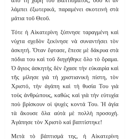
ἀπὸ τὴ χάρη τοῦ Βαπτίσματος, ὅσο κι ἂν
λάμπει ἐξωτερικά, παραμένει σκοτεινὴ στὰ
μάτια τοῦ Θεοῦ.
Τότε ἡ Αἰκατερίνη ξύπνησε ταραγμένη καὶ
νύχτα σχεδὸν ξεκίνησε νὰ συναντήσει τὸν
ἀσκητή. Ὅταν ἔφτασε, ἔπεσε μὲ δάκρυα στὰ
πόδια του καὶ τοῦ διηγήθηκε ὅλο τὸ ὅραμα.
Ὁ ἅγιος ἀσκητὴς δὲν ἔχασε τὴν εὐκαιρία καὶ
τῆς μίλησε γιὰ τὴ χριστιανικὴ πίστη, τὸν
Χριστό, τὴν ἀγάπη καὶ τὴ θυσία Του γιὰ
τοὺς ἀνθρώπους, καθὼς καὶ γιὰ τὴν εὐτυχία
ποὺ βρίσκουν οἱ ψυχὲς κοντά Του. Ἡ ἁγία
τὰ ἄκουσε ὅλα αὐτὰ μὲ πολλὴ προσοχή.
Ἀγάπησε τὸν Χριστὸ καὶ βαπτίστηκε!
Μετὰ τὸ βάπτισμά της, ἡ Αἰκατερίνη