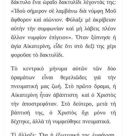
δάκτυλο ἕνα ὡραῖο δακτυλίδι λέγοντάς της:
«Ἰδοὺ σήμερον σὲ λαμβάνω διὰ νύμφη Μοῦ
ἄφθορον καὶ αἰώνιον. Φύλαξε μὲ ἀκρίβειαν
αὐτὴν τὴν συμφωνίαν καὶ μὴ λάβεις πλέον
ἄλλον νυμφίον ἐπίγειον». Ὅταν ξύπνησε ἡ
ἁγία Αἰκατερίνη, εἶδε ὅτι στὸ δεξί της χέρι
φοροῦσε τὸ δακτυλίδι.
Τὸ κεντρικὸ μήνυμα αὐτῶν τῶν δύο
ὁραμάτων εἶναι θεμελιῶδες γιὰ τὴν
πνευματική μας ζωή. Στὸ πρῶτο ὅραμα, ἡ
Αἰκατερίνη ἦταν ἀβάπτιστη καὶ ὁ Χριστὸς
τὴν ἀποστρεφόταν. Στὸ δεύτερο, μετὰ τὴ
βάπτισή της, ὁ Χριστὸς ὄχι μόνο τὴ
δέχτηκε, ἀλλὰ τὴ νυμφεύθηκε πνευματικά.
Τί ἄλλαξε; Ὄχι ἡ ἐξωτερική της ἐμφάνιση.