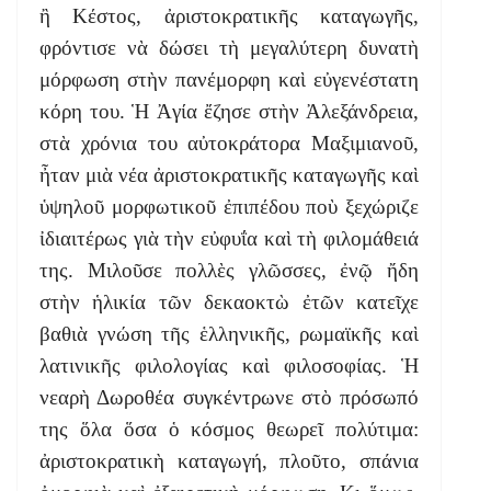
ἢ Κέστος, ἀριστοκρατικῆς καταγωγῆς,
φρόντισε νὰ δώσει τὴ μεγαλύτερη δυνατὴ
μόρφωση στὴν πανέμορφη καὶ εὐγενέστατη
κόρη του. Ἡ Ἀγία ἔζησε στὴν Ἀλεξάνδρεια,
στὰ χρόνια του αὐτοκράτορα Μαξιμιανοῦ,
ἦταν μιὰ νέα ἀριστοκρατικῆς καταγωγῆς καὶ
ὑψηλοῦ μορφωτικοῦ ἐπιπέδου ποὺ ξεχώριζε
ἰδιαιτέρως γιὰ τὴν εὐφυΐα καὶ τὴ φιλομάθειά
της. Μιλοῦσε πολλὲς γλῶσσες, ἐνῷ ἤδη
στὴν ἡλικία τῶν δεκαοκτὼ ἐτῶν κατεῖχε
βαθιὰ γνώση τῆς ἑλληνικῆς, ρωμαϊκῆς καὶ
λατινικῆς φιλολογίας καὶ φιλοσοφίας. Ἡ
νεαρὴ Δωροθέα συγκέντρωνε στὸ πρόσωπό
της ὅλα ὅσα ὁ κόσμος θεωρεῖ πολύτιμα:
ἀριστοκρατικὴ καταγωγή, πλοῦτο, σπάνια