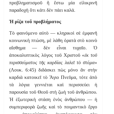
προβληματισμοῦ ἢ ἔστω μία εἰλικρινῆ
παραδοχὴ ὅτι κάτι δὲν πάει καλά.
Ἡ ρίζα τοῦ προβλήματος
Τὸ φαινόμενο αὐτὸ — κληρικοὶ σὲ ἐμφανῆ
κοινωνικὴ πτώση, μὲ λάθη ὁρατὰ στὸ κοινὸ
αἴσθημα — δὲν εἶναι τυχαῖο. Ὁ
ἀποκαλυπτικὸς λόγος τοῦ Χριστοῦ «
ἐκ τοῦ
περισσεύματος τῆς καρδίας λαλεῖ τὸ στόμα
»
(Λουκ. 6:45) διδάσκει πὼς μόνο ἂν στὴν
καρδιὰ κατοικεῖ τὸ Ἅγιο Πνεῦμα, τότε ἀπὸ
τὰ λόγια γεννιέται καὶ περισσεύει ἡ
παρουσία τοῦ Θεοῦ στὴ ζωὴ τοῦ ἀνθρώπου.
Ἡ ἐξωτερικὴ στάση ἑνὸς ἀνθρώπου — ἡ
συμπεριφορὰ ζωῆς καὶ τὸ ποιμαντικὸ ἔργο