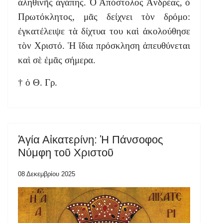
ἀληθινῆς ἀγάπης. Ὁ Ἀπόστολος Ἀνδρέας, ὁ
Πρωτόκλητος, μᾶς δείχνει τὸν δρόμο:
ἐγκατέλειψε τὰ δίχτυα του καὶ ἀκολούθησε
τὸν Χριστό. Ἡ ἴδια πρόσκληση ἀπευθύνεται
καὶ σὲ ἐμᾶς σήμερα.
† ὁ Θ. Γρ.
Ἁγία Αἰκατερίνη: Ἡ Πάνσοφος
Νύμφη τοῦ Χριστοῦ
08 Δεκεμβρίου 2025