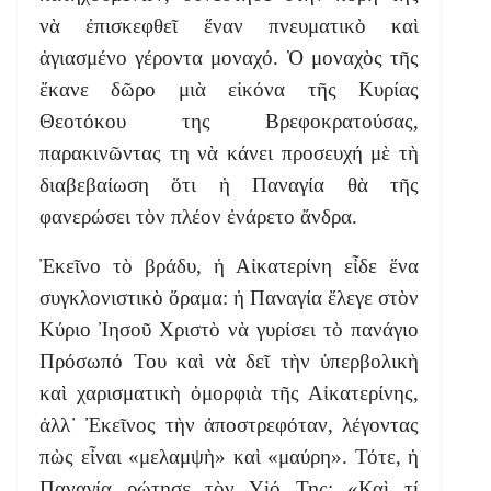
νὰ ἐπισκεφθεῖ ἕναν πνευματικὸ καὶ
ἁγιασμένο γέροντα μοναχό. Ὁ μοναχὸς τῆς
ἔκανε δῶρο μιὰ εἰκόνα τῆς Κυρίας
Θεοτόκου της Βρεφοκρατούσας,
παρακινῶντας τη νὰ κάνει προσευχή μὲ τὴ
διαβεβαίωση ὅτι ἡ Παναγία θὰ τῆς
φανερώσει τὸν πλέον ἐνάρετο ἄνδρα.
Ἐκεῖνο τὸ βράδυ, ἡ Αἰκατερίνη εἶδε ἕνα
συγκλονιστικὸ ὅραμα: ἡ Παναγία ἔλεγε στὸν
Κύριο Ἰησοῦ Χριστὸ νὰ γυρίσει τὸ πανάγιο
Πρόσωπό Του καὶ νὰ δεῖ τὴν ὑπερβολικὴ
καὶ χαρισματικὴ ὀμορφιὰ τῆς Αἰκατερίνης,
ἀλλ᾿ Ἐκεῖνος τὴν ἀποστρεφόταν, λέγοντας
πὼς εἶναι «μελαμψὴ» καὶ «μαύρη». Τότε, ἡ
Παναγία ρώτησε τὸν Υἱό Της: «Καὶ τί