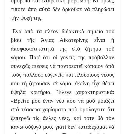
ὀμορφιὰ καὶ ἐξαιρετικὴ μόρφωση. Κι ὅμως,
τίποτε ἀπὸ αὐτὰ δὲν ἀρκοῦσε νὰ πληρώσει
τὴν ψυχή της.
Ἕνα ἀπὸ τὰ πλέον διδακτικὰ σημεῖα τοῦ
βίου τῆς Ἁγίας Αἰκατερίνης εἶναι ἡ
ἀποφασιστικότητά της στὸ ζήτημα τοῦ
γάμου. Παρ' ὅτι οἱ γονεῖς της πρόβαλλαν
συνεχεῖς πιέσεις νὰ παντρευτεῖ κάποιον ἀπὸ
τοὺς πολλοὺς εὐγενεῖς καὶ πλούσιους νέους
ποὺ τὴ ζητοῦσαν σὲ γάμο, ἐκείνη εἶχε θέσει
ὑψηλὰ κριτήρια. Ἔλεγε χαρακτηριστικά:
«Βρεῖτε μου ἕναν νέο ποὺ νὰ μοῦ μοιάζει
στὰ τέσσερα χαρίσματα ποὺ ὁμολογεῖτε ὅτι
ξεπερνῶ τὶς ἄλλες νέες, καὶ τότε θὰ τὸν
κάνω σύζυγό μου, γιατί δὲν καταδέχομαι νὰ