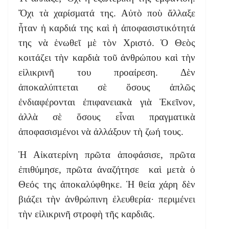
Ὄχι τὰ χαρίσματά της. Αὐτὸ ποὺ ἄλλαξε
ἦταν ἡ καρδιά της καὶ ἡ ἀποφασιστικότητά
της νὰ ἑνωθεῖ μὲ τὸν Χριστό. Ὁ Θεὸς
κοιτάζει τὴν καρδιὰ τοῦ ἀνθρώπου καὶ τὴν
εἰλικρινῆ του προαίρεση. Δὲν
ἀποκαλύπτεται σὲ ὅσους ἁπλῶς
ἐνδιαφέρονται ἐπιφανειακὰ γιὰ Ἐκεῖνον,
ἀλλὰ σὲ ὅσους εἶναι πραγματικὰ
ἀποφασισμένοι νὰ ἀλλάξουν τὴ ζωή τους.
Ἡ Αἰκατερίνη πρῶτα ἀποφάσισε, πρῶτα
ἐπιθύμησε, πρῶτα ἀναζήτησε καὶ μετὰ ὁ
Θεός της ἀποκαλύφθηκε. Ἡ θεία χάρη δὲν
βιάζει τὴν ἀνθρώπινη ἐλευθερία· περιμένει
τὴν εἰλικρινῆ στροφὴ τῆς καρδιᾶς.