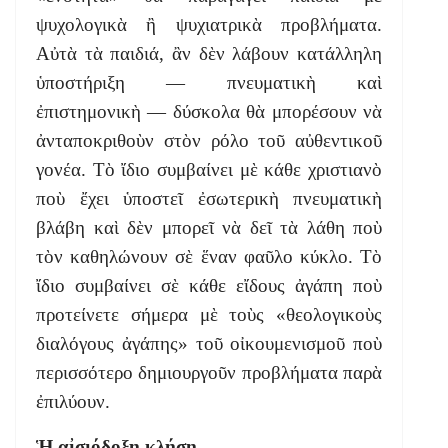
ψυχολογικὰ ἢ ψυχιατρικὰ προβλήματα.
Αὐτὰ τὰ παιδιά, ἂν δὲν λάβουν κατάλληλη
ὑποστήριξη — πνευματικὴ καὶ
ἐπιστημονικὴ — δύσκολα θὰ μπορέσουν νὰ
ἀνταποκριθοὺν στὸν ρόλο τοῦ αὐθεντικοῦ
γονέα. Τὸ ἴδιο συμβαίνει μὲ κάθε χριστιανὸ
ποὺ ἔχει ὑποστεῖ ἐσωτερικὴ πνευματικὴ
βλάβη καὶ δὲν μπορεῖ νὰ δεῖ τὰ λάθη ποὺ
τὸν καθηλώνουν σὲ ἕναν φαῦλο κύκλο. Τὸ
ἴδιο συμβαίνει σὲ κάθε εἴδους ἀγάπη ποὺ
προτείνετε σήμερα μὲ τοὺς «θεολογικοὺς
διαλόγους ἀγάπης» τοῦ οἰκουμενισμοῦ ποὺ
περισσότερο δημιουργοῦν προβλήματα παρὰ
ἐπιλύουν.
Ἡ αἰσιόδοξη κλήση