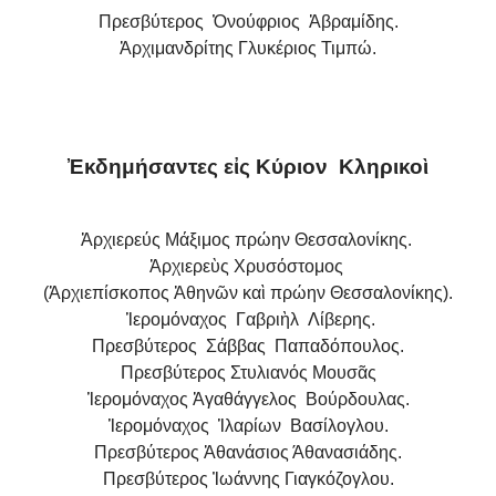
Πρεσβύτερος Ὀνούφριος Ἀβραμίδης.
Ἀρχιμανδρίτης Γλυκέριος Τιμπώ.
Ἐκδημήσαντες εἰς Κύριον Κληρικοὶ
Ἀρχιερεύς Μάξιμος πρώην Θεσσαλονίκης.
Ἀρχιερεὺς Χρυσόστομος
(Ἀρχιεπίσκοπος Ἀθηνῶν καὶ πρώην Θεσσαλονίκης).
Ἱερομόναχος Γαβριὴλ Λίβερης.
Πρεσβύτερος Σάββας Παπαδόπουλος.
Πρεσβύτερος Στυλιανός Μουσᾶς
Ἱερομόναχος Ἀγαθάγγελος Βούρδουλας.
Ἱερομόναχος Ἱλαρίων Βασίλογλου.
Πρεσβύτερος Ἀθανάσιος Άθανασιάδης.
Πρεσβύτερος Ἰωάννης Γιαγκόζογλου.