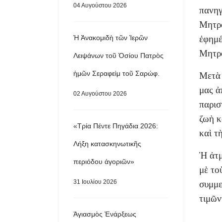
04 Αυγούστου 2026
πανηγ
Μητρο
Ἡ Ἀνακομιδὴ τῶν Ἱερῶν
ἐφημέ
Μητρ
Λειψάνων τοῦ Ὁσίου Πατρὸς
ἡμῶν Σεραφεὶμ τοῦ Σαρώφ.
Μετὰ 
μας ἀ
02 Αυγούστου 2026
παρισ
ζωὴ κ
«Τρία Πέντε Πηγάδια 2026:
καὶ τ
Λήξη κατασκηνωτικῆς
Ἡ ἀτμ
περιόδου ἀγοριῶν»
μὲ το
31 Ιουλίου 2026
συμμε
τιμῶν
Ἁγιασμὸς Ἐνάρξεως