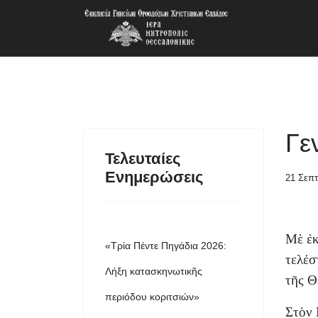
Γε
Τελευταίες
Ενημερώσεις
21 Σεπτ
Μὲ ἐκ
«Τρία Πέντε Πηγάδια 2026:
τελέσ
Λήξη κατασκηνωτικῆς
τῆς Θ
περιόδου κοριτσιών»
Στὸν 