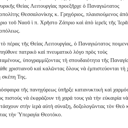
υρικῆς Θείας Λειτουργίας προεξῆρχε ὁ Παναγιώτατος
πολίτης Θεσσαλονίκης κ. Γρηγόριος, πλαισιούμενος ἀπὸ
ριο τοῦ Ναοῦ ὶ π. Χρῆστο Ζάπριο καὶ ἀπὸ ἱερεῖς τῆς Ἱερᾶ
οπόλεως.
τὸ πέρας τῆς Θείας Λειτουργίας, ὁ Παναγιώτατος ποιμεν
πηύθυνε πατρικὸ καὶ πνευματικὸ λόγο πρὸς τοὺς
ταμένους, ὑπογραμμίζοντας τὴ σπουδαιότητα τῆς Παναγί
άθε χριστιανοῦ καὶ καλῶντας ὅλους νὰ ἐμπιστεύονται τὴ 
ὴ σκέπη Της.
όσφαιρα τῆς πανηγύρεως ὑπῆρξε κατανυκτικὴ καὶ χαρμό
ὺς πιστοὺς νὰ ἐκφράζουν τὴ χαρά τους γιὰ τὴν εὐκαιρία ν
τάσχουν στὴν ἱερὰ αὐτὴ σύναξη, δοξολογῶντας τὸν Θεὸ 
τας τὴν Ὑπεραγία Θεοτόκο.