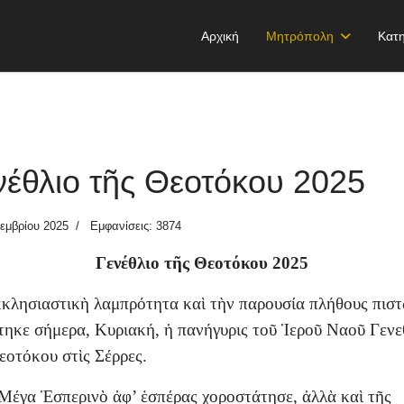
Αρχική
Μητρόπολη
Κατη
νέθλιο τῆς Θεοτόκου 2025
εμβρίου 2025
Εμφανίσεις: 3874
Γενέθλιο τῆς Θεοτόκου 2025
κλησιαστικὴ λαμπρότητα καὶ τὴν παρουσία πλήθους πισ
τηκε σήμερα, Κυριακή, ἡ πανήγυρις τοῦ Ἱεροῦ Ναοῦ Γενε
εοτόκου στὶς Σέρρες.
Μέγα Ἑσπερινὸ ἀφ’ ἑσπέρας χοροστάτησε, ἀλλὰ καὶ τῆς