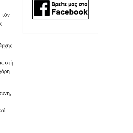
 τὸν
ς
άρχης
ας στὴ
χάρη
συνη,
ὰ
καὶ