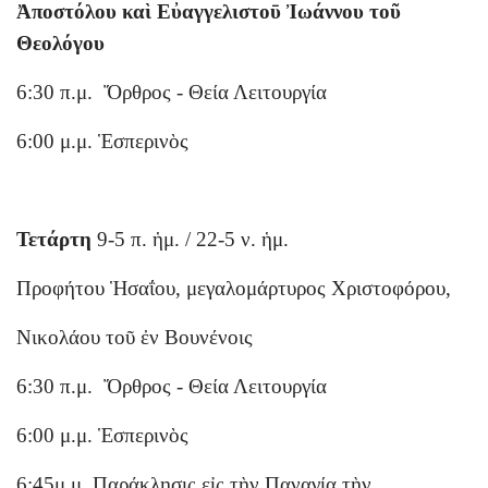
Ἀποστόλου καὶ Εὐαγγελιστοῡ Ἰωάννου τοῦ
Θεολόγου
6:30 π.μ. Ὄρθρος - Θεία Λειτουργία
6:00 μ.μ. Ἑσπερινὸς
Τετάρτη
9-5 π. ἡμ. / 22-5 ν. ἡμ.
Προφήτου Ἡσαΐου, μεγαλομάρτυρος Χριστοφόρου,
Νικολάου τοῦ ἐν Βουνένοις
6:30 π.μ. Ὄρθρος - Θεία Λειτουργία
6:00 μ.μ. Ἑσπερινὸς
6:45μ.μ. Παράκλησις εἰς τὴν Παναγία τὴν