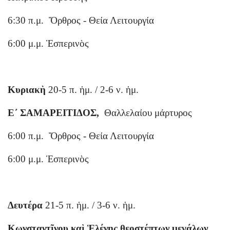
6:30 π.μ. Ὄρθρος - Θεία Λειτουργία
6:00 μ.μ. Ἑσπερινὸς
Κυριακὴ
20-5 π. ἡμ. / 2-6 ν. ἡμ.
Ε΄ ΣΑΜΑΡΕΙΤΙΔΟΣ,
Θαλλελαίου μάρτυρος
6:00 π.μ. Ὄρθρος - Θεία Λειτουργία
6:00 μ.μ. Ἑσπερινὸς
Δευτέρα
21-5 π. ἡμ. / 3-6 ν. ἡμ.
Κωνσταντῖνου καὶ Ἑλένης θεοστέπτων μεγάλων