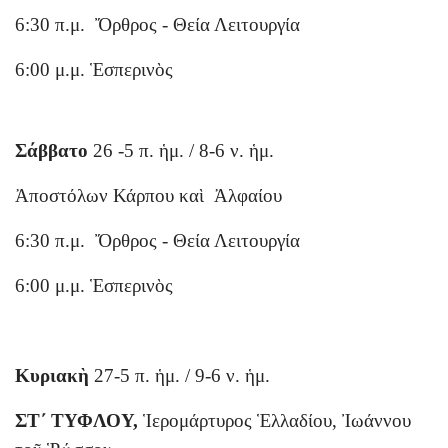
6:30 π.μ. Ὄρθρος - Θεία Λειτουργία
6:00 μ.μ. Ἑσπερινὸς
Σάββατο
26 -5 π. ἡμ. / 8-6 ν. ἡμ.
Ἀποστόλων Κάρπου καὶ Ἀλφαίου
6:30 π.μ. Ὄρθρος - Θεία Λειτουργία
6:00 μ.μ. Ἑσπερινὸς
Κυριακὴ
27-5 π. ἡμ. / 9-6 ν. ἡμ.
ΣΤ΄ ΤΥΦΛΟΥ,
Ἱερομάρτυρος Ἑλλαδίου, Ἰωάννου