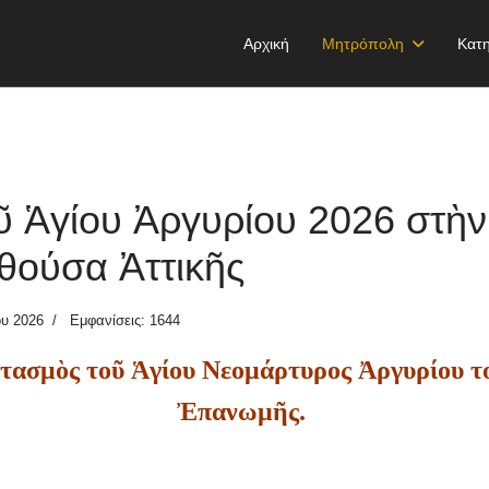
Αρχική
Μητρόπολη
Κατη
ῦ Ἁγίου Ἀργυρίου 2026 στὴν
θούσα Ἀττικῆς
ου 2026
Εμφανίσεις: 1644
τασμὸς τοῦ Ἁγίου Νεομάρτυρος Ἀργυρίου το
Ἐπανωμῆς.