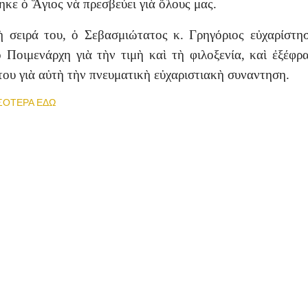
ηκε ὁ Ἅγιος νὰ πρεσβεύει γιὰ ὅλους μας.
 σειρά του, ὁ Σεβασμιώτατος κ. Γρηγόριος εὐχαρίστη
ο Ποιμενάρχη γιὰ τὴν τιμὴ καὶ τὴ φιλοξενία, καὶ ἐξέφρ
του γιὰ αὐτὴ τὴν πνευματικὴ εὐχαριστιακὴ συναντηση.
ΣΟΤΕΡΑ ΕΔΩ