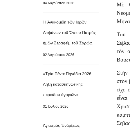
04 Αυγούστου 2026
Μὲ θ
Νεομ
Μηνᾶ,
Ἡ Ἀνακομιδὴ τῶν Ἱερῶν
Λειψάνων τοῦ Ὁσίου Πατρὸς
Τοῦ 
Σεβασ
ἡμῶν Σεραφεὶμ τοῦ Σαρώφ.
τὸν ο
02 Αυγούστου 2026
Βοιωτ
Στὴν
«Τρία Πέντε Πηγάδια 2026:
στὸν 
Λήξη κατασκηνωτικῆς
εἶχε 
περιόδου ἀγοριῶν»
εἶναι
Χρισ
31 Ιουλίου 2026
κάμπτ
Σεβασ
Ἁγιασμὸς Ἐνάρξεως