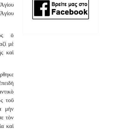
Ἁγίου
Ἁγίου
κῶς ὁ
αζὶ μὲ
ῆς καὶ
ρθηκε
ἐπειδὴ
αντικὸ
ῶς τοῦ
ὰ μὴν
σε τὸν
ία καὶ