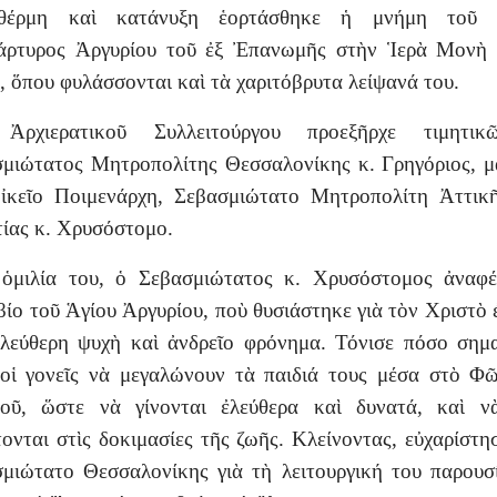
έρμη καὶ κατάνυξη ἑορτάσθηκε ἡ μνήμη τοῦ 
άρτυρος Ἀργυρίου τοῦ ἐξ Ἐπανωμῆς στὴν Ἱερὰ Μονὴ 
 ὅπου φυλάσσονται καὶ τὰ χαριτόβρυτα λείψανά του.
Ἀρχιερατικοῦ Συλλειτούργου προεξῆρχε τιμητι
μιώτατος Μητροπολίτης Θεσσαλονίκης κ. Γρηγόριος, μ
ἰκεῖο Ποιμενάρχη, Σεβασμιώτατο Μητροπολίτη Ἀττικ
ίας κ. Χρυσόστομο.
 ὁμιλία του, ὁ Σεβασμιώτατος κ. Χρυσόστομος ἀναφέ
βίο τοῦ Ἁγίου Ἀργυρίου, ποὺ θυσιάστηκε γιὰ τὸν Χριστὸ 
ἐλεύθερη ψυχὴ καὶ ἀνδρεῖο φρόνημα. Τόνισε πόσο σημ
 οἱ γονεῖς νὰ μεγαλώνουν τὰ παιδιά τους μέσα στὸ Φ
τοῦ, ὥστε νὰ γίνονται ἐλεύθερα καὶ δυνατά, καὶ ν
ονται στὶς δοκιμασίες τῆς ζωῆς. Κλείνοντας, εὐχαρίστη
μιώτατο Θεσσαλονίκης γιὰ τὴ λειτουργική του παρουσ