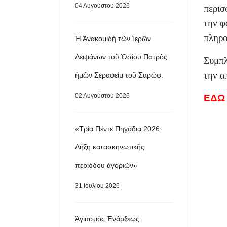
04 Αυγούστου 2026
περισ
την φ
πληρο
Ἡ Ἀνακομιδὴ τῶν Ἱερῶν
Λειψάνων τοῦ Ὁσίου Πατρὸς
Συμπλ
την α
ἡμῶν Σεραφεὶμ τοῦ Σαρώφ.
02 Αυγούστου 2026
ΕΔΩ
«Τρία Πέντε Πηγάδια 2026:
Λήξη κατασκηνωτικῆς
περιόδου ἀγοριῶν»
31 Ιουλίου 2026
Ἁγιασμὸς Ἐνάρξεως