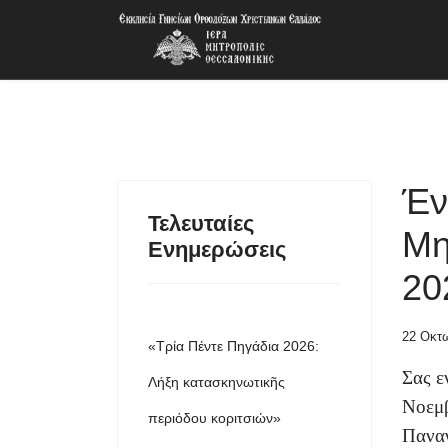
Έν
Τελευταίες
Μη
Ενημερώσεις
20
22 Οκτ
«Τρία Πέντε Πηγάδια 2026:
Σας ε
Λήξη κατασκηνωτικῆς
Νοεμβ
περιόδου κοριτσιών»
Παναγ