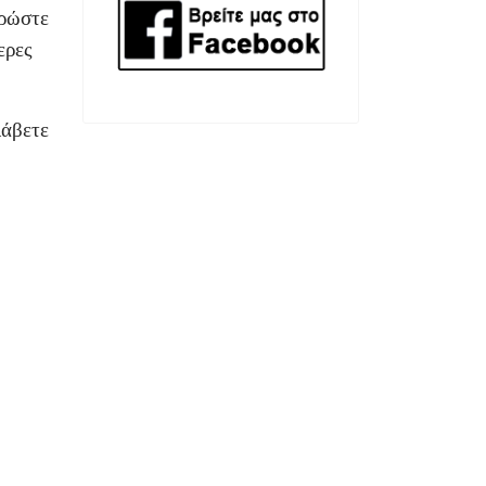
ηρώστε
ερες
λάβετε