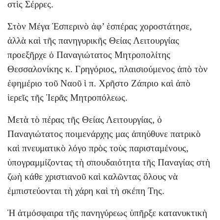
στὶς Σέρρες.
Στὸν Μέγα Ἑσπερινὸ ἀφ’ ἑσπέρας χοροστάτησε,
ἀλλὰ καὶ τῆς πανηγυρικῆς Θείας Λειτουργίας
προεξῆρχε ὁ Παναγιώτατος Μητροπολίτης
Θεσσαλονίκης κ. Γρηγόριος, πλαισιούμενος ἀπὸ τὸν
ἐφημέριο τοῦ Ναοῦ ὶ π. Χρῆστο Ζάπριο καὶ ἀπὸ
ἱερεῖς τῆς Ἱερᾶς Μητροπόλεως.
Μετὰ τὸ πέρας τῆς Θείας Λειτουργίας, ὁ
Παναγιώτατος ποιμενάρχης μας ἀπηύθυνε πατρικὸ
καὶ πνευματικὸ λόγο πρὸς τοὺς παρισταμένους,
ὑπογραμμίζοντας τὴ σπουδαιότητα τῆς Παναγίας στὴ
ζωὴ κάθε χριστιανοῦ καὶ καλῶντας ὅλους νὰ
ἐμπιστεύονται τὴ χάρη καὶ τὴ σκέπη Της.
Ἡ ἀτμόσφαιρα τῆς πανηγύρεως ὑπῆρξε κατανυκτικὴ