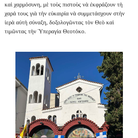
καὶ χαρμόσυνη, μὲ τοὺς πιστοὺς νὰ ἐκφράζουν τὴ
χαρά τους γιὰ τὴν εὐκαιρία νὰ συμμετάσχουν στὴν
ἱερὰ αὐτὴ σύναξη, δοξολογῶντας τὸν Θεὸ καὶ
τιμῶντας τὴν Ὑπεραγία Θεοτόκο.