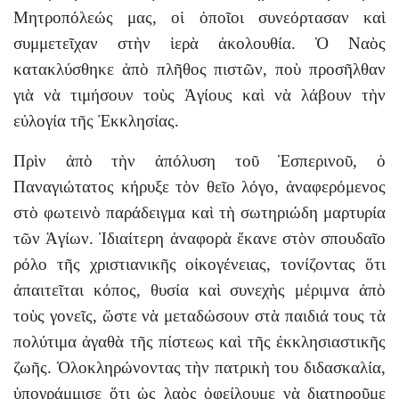
Μητροπόλεώς μας, οἱ ὁποῖοι συνεόρτασαν καὶ
συμμετεῖχαν στὴν ἱερὰ ἀκολουθία. Ὁ Ναὸς
κατακλύσθηκε ἀπὸ πλῆθος πιστῶν, ποὺ προσῆλθαν
γιὰ νὰ τιμήσουν τοὺς Ἁγίους καὶ νὰ λάβουν τὴν
εὐλογία τῆς Ἐκκλησίας.
Πρὶν ἀπὸ τὴν ἀπόλυση τοῦ Ἑσπερινοῦ, ὁ
Παναγιώτατος κήρυξε τὸν θεῖο λόγο, ἀναφερόμενος
στὸ φωτεινὸ παράδειγμα καὶ τὴ σωτηριώδη μαρτυρία
τῶν Ἁγίων. Ἰδιαίτερη ἀναφορὰ ἔκανε στὸν σπουδαῖο
ρόλο τῆς χριστιανικῆς οἰκογένειας, τονίζοντας ὅτι
ἀπαιτεῖται κόπος, θυσία καὶ συνεχὴς μέριμνα ἀπὸ
τοὺς γονεῖς, ὥστε νὰ μεταδώσουν στὰ παιδιά τους τὰ
πολύτιμα ἀγαθὰ τῆς πίστεως καὶ τῆς ἐκκλησιαστικῆς
ζωῆς. Ὁλοκληρώνοντας τὴν πατρικὴ του διδασκαλία,
ὑπογράμμισε ὅτι ὡς λαὸς ὀφείλουμε νὰ διατηροῦμε