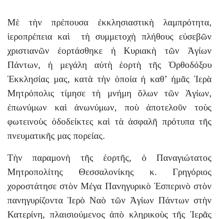
Μὲ τὴν πρέπουσα ἐκκλησιαστικὴ λαμπρότητα,
ἱεροπρέπεια καὶ τὴ συμμετοχὴ πλήθους εὐσεβῶν
χριστιανῶν ἑορτάσθηκε ἡ Κυριακὴ τῶν Ἁγίων
Πάντων, ἡ μεγάλη αὐτὴ ἑορτὴ τῆς Ὀρθοδόξου
Ἐκκλησίας μας, κατὰ τὴν ὁποία ἡ καθ’ ἡμᾶς Ἱερὰ
Μητρόπολις τίμησε τὴ μνήμη ὅλων τῶν Ἁγίων,
ἐπωνύμων καὶ ἀνωνύμων, ποὺ ἀποτελοῦν τοὺς
φωτεινοὺς ὁδοδείκτες καὶ τὰ ἀσφαλῆ πρότυπα τῆς
πνευματικῆς μας πορείας.
Τὴν παραμονὴ τῆς ἑορτῆς, ὁ Παναγιώτατος
Μητροπολίτης Θεσσαλονίκης κ. Γρηγόριος
χοροστάτησε στὸν Μέγα Πανηγυρικὸ Ἑσπερινὸ στὸν
πανηγυρίζοντα Ἱερὸ Ναὸ τῶν Ἁγίων Πάντων στὴν
Κατερίνη, πλαισιούμενος ἀπὸ κληρικοὺς τῆς Ἱερᾶς