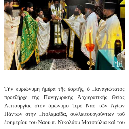
Τὴν κυριώνυμη ἡμέρα τῆς ἑορτῆς, ὁ Παναγιώτατος
προεξῆρχε τῆς Πανηγυρικῆς Ἀρχιερατικῆς Θείας
Λειτουργίας στὸν ὁμώνυμο Ἱερὸ Ναὸ τῶν Ἁγίων
Πάντων στὴν Πτολεμαΐδα, συλλειτουργούντων τοῦ
ἐφημερίου τοῦ Ναοῦ π. Νικολάου Ματσούλια καὶ τοῦ