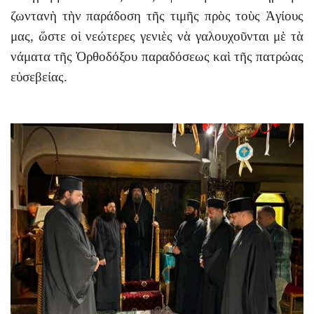
ζωντανὴ τὴν παράδοση τῆς τιμῆς πρὸς τοὺς Ἁγίους
μας, ὥστε οἱ νεώτερες γενιὲς νὰ γαλουχοῦνται μὲ τὰ
νάματα τῆς Ὀρθοδόξου παραδόσεως καὶ τῆς πατρώας
εὐσεβείας.