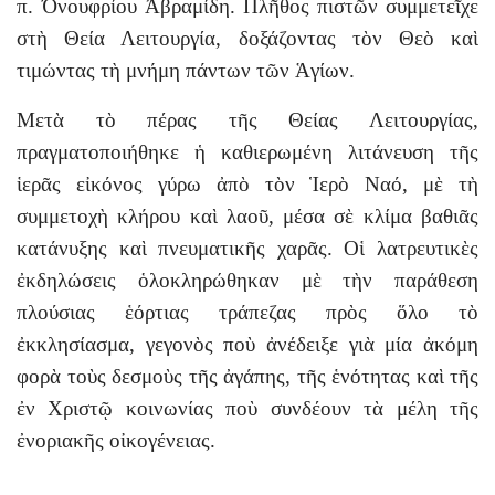
π. Ὀνουφρίου Ἀβραμίδη. Πλῆθος πιστῶν συμμετεῖχε
στὴ Θεία Λειτουργία, δοξάζοντας τὸν Θεὸ καὶ
τιμώντας τὴ μνήμη πάντων τῶν Ἁγίων.
Μετὰ τὸ πέρας τῆς Θείας Λειτουργίας,
πραγματοποιήθηκε ἡ καθιερωμένη λιτάνευση τῆς
ἱερᾶς εἰκόνος γύρω ἀπὸ τὸν Ἱερὸ Ναό, μὲ τὴ
συμμετοχὴ κλήρου καὶ λαοῦ, μέσα σὲ κλίμα βαθιᾶς
κατάνυξης καὶ πνευματικῆς χαρᾶς. Οἱ λατρευτικὲς
ἐκδηλώσεις ὁλοκληρώθηκαν μὲ τὴν παράθεση
πλούσιας ἑόρτιας τράπεζας πρὸς ὅλο τὸ
ἐκκλησίασμα, γεγονὸς ποὺ ἀνέδειξε γιὰ μία ἀκόμη
φορὰ τοὺς δεσμοὺς τῆς ἀγάπης, τῆς ἑνότητας καὶ τῆς
ἐν Χριστῷ κοινωνίας ποὺ συνδέουν τὰ μέλη τῆς
ἐνοριακῆς οἰκογένειας.