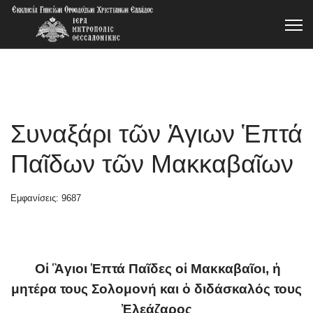
Συναξάρι τῶν Ἁγιων Ἑπτά
Παῖδων τῶν Μακκαβαῖων
Εμφανίσεις: 9687
Οἱ Ἃγιοι Ἑπτά Παῖδες οἱ Μακκαβαῖοι, ἡ
μητέρα τους Σολομονή και ὁ διδάσκαλός τους
Ἐλεάζαρος