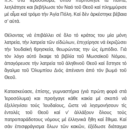
π.Χ. στά Ἱεροσόλυμα, ὃπου πυρπόλησε τά πάντα,
λεηλάτησε και βεβήλωσε τόν Ναό τοῦ Θεοῦ καί πλημμύρισε
μέ αἷμα καί τρόμο τήν Ἁγία Πόλη. Καί δέν ἀρκέστηκε βέβαια
σ’ αὐτά.
Θέλοντας νά ἐπιβάλλει σέ ὃλο τό κράτος του μία μόνη
λατρεία, τήν λατρεία τῶν εἰδώλων, ἐπιχείρησε νά ἐκριζώσει
τήν Ἰουδαϊκή θρησκεία, θεωρώντας την ὡς ἐμπόδιο. Γιά
τόν λόγο αὐτό ἒκαψε τά βιβλία τοῦ Μωσαϊκοῦ Νόμου,
ἀπαγόρευσε τήν λατρεία τοῦ ἀληθινοῦ Θεοῦ καί ἒστησε τό
ἂγαλμα τοῦ Ὀλυμπίου Διός ἀπέναντι ἀπό τόν βωμό τοῦ
Θεοῦ.
Κατασκεύασε, ἐπίσης, γυμναστήρια (γιά πρώτη φορά στά
Ἱεροσόλυμα) και προήγαγε κάθε κακία μέ σκοπό νά
ἐξελληνίσει τούς Ἰουδαίους, ὣστε νά λησμονήσουν τίς
ἐντολές τοῦ Θεοῦ καί ν’ ἀλλάξουν ὃλους τούς
πατροπαράδοτους νόμους μέ ἑλληνικά ἢθη καί ἒθιμα. Καί
σάν ἐπισφράγισμα ὃλων τῶν κακῶν, ἐξέδωσε διάταγμα