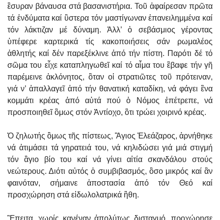
ἒσυραν βάναυσα στά βασανιστήρια. Τοῦ ἀφαίρεσαν πρῶτα
τά ἐνδύματα καί ὓστερα τόν μαστίγωναν ἐπανειλημμένα καί
τόν λάκτιζαν μέ δύναμη.
Ἀλλ’ ὁ σεβάσμιος γέροντας
ὑπέφερε καρτερικά τίς κακοποιήσεις σάν ρωμαλέος
ἀθλητής καί δέν παρεξέκλινε ἀπό τήν πίστη. Παρότι δέ τό
σῶμα του εἶχε καταπληγωθεῖ καί τό αἷμα του ἒβαφε τήν γῆ
παρέμεινε ἀκλόνητος, ὃταν οἱ στρατιῶτες τοῦ πρότειναν,
γιά ν’ ἀπαλλαγεῖ ἀπό τήν θανατική καταδίκη, νά φάγει ἓνα
κομμάτι κρέας ἀπό αὐτά πού ὁ Νόμος ἐπέτρεπε, νά
προσποιηθεῖ ὃμως στόν Ἀντίοχο, ὃτι τρώει χοιρινό κρέας.
Ὁ ζηλωτής ὃμως τῆς πίστεως, Ἃγιος Ἐλεάζαρος, ἀρνήθηκε
νά ἀτιμάσει τά γηρατειά του, νά κηλιδώσει γιά μιά στιγμή
τόν ἃγιο βίο του καί νά γίνει αἰτία σκανδάλου στούς
νεώτερους. Διότι αὐτός ὁ συμβιβασμός, ὃσο μικρός καί ἂν
φαινόταν, σήμαινε ἀποστασία ἀπό τόν Θεό καί
προσχώρηση στά εἰδωλολατρικά ἢθη.
Ἒπειτα, χωρίς κανέναν ἀπολύτως δισταγμό, προχώρησε