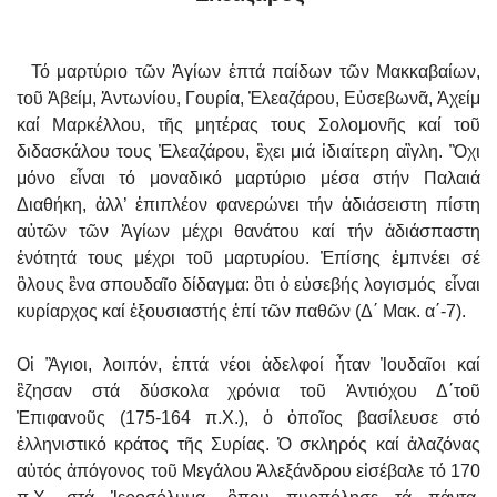
Τό μαρτύριο τῶν Ἁγίων ἑπτά παίδων τῶν Μακκαβαίων,
τοῦ Ἀβείμ, Ἀντωνίου, Γουρία, Ἐλεαζάρου, Εὐσεβωνᾶ, Ἀχείμ
καί Μαρκέλλου, τῆς μητέρας τους Σολομονῆς καί τοῦ
διδασκάλου τους Ἐλεαζάρου, ἒχει μιά ἰδιαίτερη αἲγλη. Ὂχι
μόνο εἶναι τό μοναδικό μαρτύριο μέσα στήν Παλαιά
Διαθήκη, ἀλλ’ ἐπιπλέον φανερώνει τήν ἀδιάσειστη πίστη
αὐτῶν τῶν Ἁγίων μέχρι θανάτου καί τήν ἀδιάσπαστη
ἑνότητά τους μέχρι τοῦ μαρτυρίου. Ἐπίσης ἐμπνέει σέ
ὃλους ἓνα σπουδαῖο δίδαγμα: ὃτι ὁ εὐσεβής λογισμός εἶναι
κυρίαρχος καί ἐξουσιαστής ἐπί τῶν παθῶν (Δ΄ Μακ. α΄-7).
Οἱ Ἃγιοι, λοιπόν, ἑπτά νέοι ἀδελφοί ἦταν Ἰουδαῖοι καί
ἒζησαν στά δύσκολα χρόνια τοῦ Ἀντιόχου Δ΄τοῦ
Ἐπιφανοῦς (175-164 π.Χ.), ὁ ὁποῖος βασίλευσε στό
ἑλληνιστικό κράτος τῆς Συρίας. Ὁ σκληρός καί ἀλαζόνας
αὐτός ἀπόγονος τοῦ Μεγάλου Ἀλεξάνδρου εἰσέβαλε τό 170