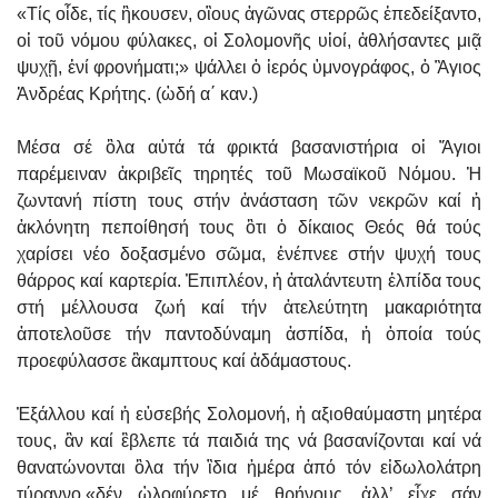
«Τίς οἶδε, τίς ἢκουσεν, οἳους ἀγῶνας στερρῶς ἐπεδείξαντο,
οἱ τοῦ νόμου φύλακες, οἱ Σολομονῆς υἱοί, ἀθλήσαντες μιᾷ
ψυχῇ, ἑνί φρονήματι;» ψάλλει ὁ ἱερός ὑμνογράφος, ὁ Ἃγιος
Ἀνδρέας Κρήτης. (ὠδή α΄ καν.)
Μέσα σέ ὃλα αὐτά τά φρικτά βασανιστήρια οἱ Ἅγιοι
παρέμειναν ἀκριβεῖς τηρητές τοῦ Μωσαϊκοῦ Νόμου. Ἡ
ζωντανή πίστη τους στήν ἀνάσταση τῶν νεκρῶν καί ἡ
ἀκλόνητη πεποίθησή τους ὃτι ὁ δίκαιος Θεός θά τούς
χαρίσει νέο δοξασμένο σῶμα, ἐνέπνεε στήν ψυχή τους
θάρρος καί καρτερία. Ἐπιπλέον, ἡ ἀταλάντευτη ἐλπίδα τους
στή μέλλουσα ζωή καί τήν ἀτελεύτητη μακαριότητα
ἀποτελοῦσε τήν παντοδύναμη ἀσπίδα, ἡ ὁποία τούς
προεφύλασσε ἂκαμπτους καί ἀδάμαστους.
Ἐξάλλου καί ἡ εὐσεβής Σολομονή, ἡ αξιοθαύμαστη μητέρα
τους, ἂν καί ἒβλεπε τά παιδιά της νά βασανίζονται καί νά
θανατώνονται ὃλα τήν ἲδια ἡμέρα ἀπό τόν εἰδωλολάτρη
τύραννο,«δέν ὠλοφύρετο μέ θρήνους, ἀλλ’ εἶχε σάν