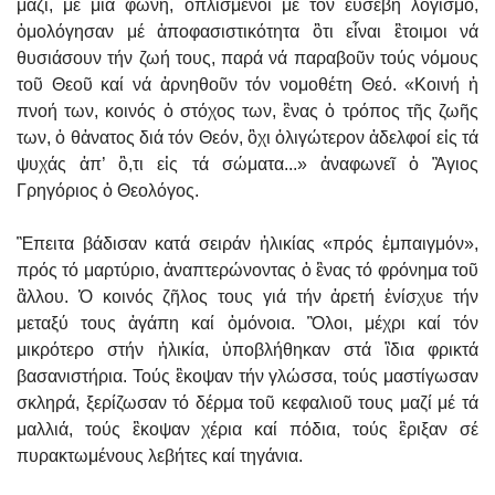
μαζί, μέ μιά φωνή, ὁπλισμένοι μέ τόν εὐσεβῆ λογισμό,
ὁμολόγησαν μέ ἀποφασιστικότητα ὃτι εἶναι ἓτοιμοι νά
θυσιάσουν τήν ζωή τους, παρά νά παραβοῦν τούς νόμους
τοῦ Θεοῦ καί νά ἀρνηθοῦν τόν νομοθέτη Θεό. «Κοινή ἡ
πνοή των, κοινός ὁ στόχος των, ἓνας ὁ τρόπος τῆς ζωῆς
των, ὁ θἀνατος διά τόν Θεόν, ὂχι ὀλιγώτερον ἀδελφοί εἰς τά
ψυχάς ἀπ’ ὃ,τι εἰς τά σώματα...» ἀναφωνεῖ ὁ Ἃγιος
Γρηγόριος ὁ Θεολόγος.
Ἒπειτα βάδισαν κατά σειράν ἡλικίας «πρός ἐμπαιγμόν»,
πρός τό μαρτύριο, ἀναπτερώνοντας ὁ ἓνας τό φρόνημα τοῦ
ἂλλου. Ὁ κοινός ζῆλος τους γιά τήν ἀρετή ἐνίσχυε τήν
μεταξύ τους ἀγάπη καί ὁμόνοια. Ὃλοι, μέχρι καί τόν
μικρότερο στήν ἡλικία, ὑποβλήθηκαν στά ἲδια φρικτά
βασανιστήρια. Τούς ἒκοψαν τήν γλώσσα, τούς μαστίγωσαν
σκληρά, ξερίζωσαν τό δέρμα τοῦ κεφαλιοῦ τους μαζί μέ τά
μαλλιά, τούς ἒκοψαν χέρια καί πόδια, τούς ἒριξαν σέ
πυρακτωμένους λεβήτες καί τηγάνια.