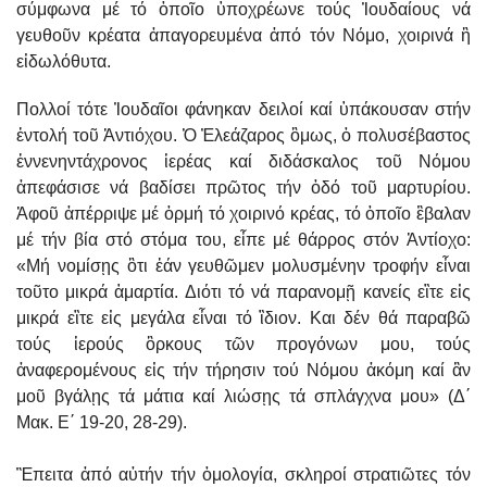
σύμφωνα μέ τό ὁποῖο ὑποχρέωνε τούς Ἰουδαίους νά
γευθοῦν κρέατα ἀπαγορευμένα ἀπό τόν Νόμο, χοιρινά ἢ
εἰδωλόθυτα.
Πολλοί τότε Ἰουδαῖοι φάνηκαν δειλοί καί ὑπάκουσαν στήν
ἐντολή τοῦ Ἀντιόχου. Ὁ Ἐλεάζαρος ὃμως, ὁ πολυσέβαστος
ἐννενηντάχρονος ἱερέας καί διδάσκαλος τοῦ Νόμου
ἀπεφάσισε νά βαδίσει πρῶτος τήν ὁδό τοῦ μαρτυρίου.
Ἀφοῦ ἀπέρριψε μέ ὁρμή τό χοιρινό κρέας, τό ὁποῖο ἒβαλαν
μέ τήν βία στό στόμα του, εἶπε μέ θάρρος στόν Ἀντίοχο:
«Μή νομίσῃς ὃτι ἐάν γευθῶμεν μολυσμένην τροφήν εἶναι
τοῦτο μικρά ἁμαρτία. Διότι τό νά παρανομῇ κανείς εἲτε εἰς
μικρά εἲτε εἰς μεγάλα εἶναι τό ἲδιον. Και δέν θά παραβῶ
τούς ἱερούς ὃρκους τῶν προγόνων μου, τούς
ἀναφερομένους εἰς τήν τήρησιν τού Νόμου ἀκόμη καί ἂν
μοῦ βγάλῃς τά μάτια καί λιώσῃς τά σπλάγχνα μου» (Δ΄
Μακ. Ε΄ 19-20, 28-29).
Ἒπειτα ἀπό αὐτήν τήν ὁμολογία, σκληροί στρατιῶτες τόν