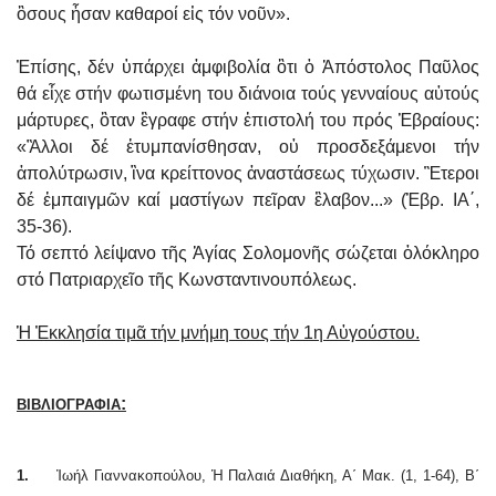
ὃσους ἦσαν καθαροί εἰς τόν νοῦν».
Ἐπίσης, δέν ὑπάρχει ἀμφιβολία ὃτι ὁ Ἀπόστολος Παῦλος
θά εἶχε στήν φωτισμένη του διάνοια τούς γενναίους αὐτούς
μάρτυρες, ὃταν ἒγραφε στήν ἐπιστολή του πρός Ἑβραίους:
«Ἂλλοι δέ ἐτυμπανίσθησαν, οὐ προσδεξάμενοι τήν
ἀπολύτρωσιν, ἳνα κρείττονος ἀναστάσεως τύχωσιν. Ἒτεροι
δέ ἐμπαιγμῶν καί μαστίγων πεῖραν ἒλαβον...» (Ἑβρ. ΙΑ΄,
35-36).
Τό σεπτό λείψανο τῆς Ἁγίας Σολομονῆς σώζεται ὁλόκληρο
στό Πατριαρχεῖο τῆς Κωνσταντινουπόλεως.
Ἡ Ἐκκλησία τιμᾶ τήν μνήμη τους τήν 1η Αὐγούστου.
:
ΒΙΒΛΙΟΓΡΑΦΙΑ
1.
Ἰωήλ Γιαννακοπούλου, Ἡ Παλαιά Διαθήκη, Α΄ Μακ. (1, 1-64), Β΄