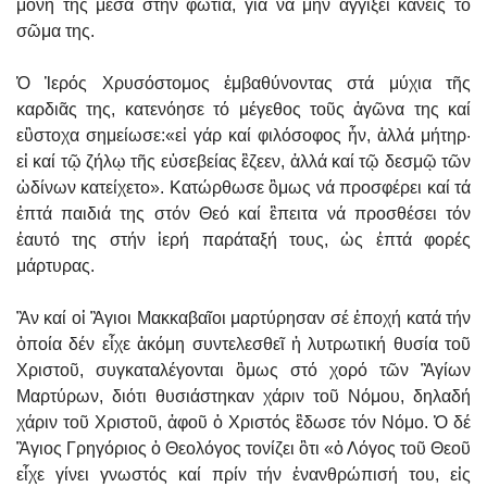
μόνη της μέσα στήν φωτιά, γιά νά μήν ἀγγίξει κανείς τό
σῶμα της.
Ὁ Ἱερός Χρυσόστομος ἐμβαθύνοντας στά μύχια τῆς
καρδιᾶς της, κατενόησε τό μέγεθος τοῦς ἀγῶνα της καί
εὒστοχα σημείωσε:«εἰ γάρ καί φιλόσοφος ἦν, ἀλλά μήτηρ·
εἰ καί τῷ ζήλῳ τῆς εὐσεβείας ἒζεεν, ἀλλά καί τῷ δεσμῷ τῶν
ὠδίνων κατείχετο». Κατώρθωσε ὃμως νά προσφέρει καί τά
ἑπτά παιδιά της στόν Θεό καί ἒπειτα νά προσθέσει τόν
ἑαυτό της στήν ἱερή παράταξή τους, ὡς ἑπτά φορές
μάρτυρας.
Ἂν καί οἱ Ἃγιοι Μακκαβαῖοι μαρτύρησαν σέ ἐποχή κατά τήν
ὁποία δέν εἶχε ἀκόμη συντελεσθεῖ ἡ λυτρωτική θυσία τοῦ
Χριστοῦ, συγκαταλέγονται ὃμως στό χορό τῶν Ἃγίων
Μαρτύρων, διότι θυσιάστηκαν χάριν τοῦ Νόμου, δηλαδή
χάριν τοῦ Χριστοῦ, ἀφοῦ ὁ Χριστός ἒδωσε τόν Νόμο. Ὁ δέ
Ἃγιος Γρηγόριος ὁ Θεολόγος τονίζει ὃτι «ὁ Λόγος τοῦ Θεοῦ
εἶχε γίνει γνωστός καί πρίν τήν ἐνανθρώπισή του, εἰς