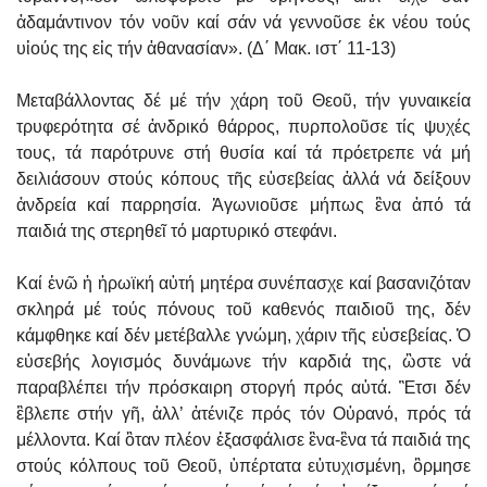
ἀδαμάντινον τόν νοῦν καί σάν νά γεννοῦσε ἐκ νέου τούς
υἱούς της εἰς τήν ἀθανασίαν». (Δ΄ Μακ. ιστ΄ 11-13)
Μεταβάλλοντας δέ μέ τήν χάρη τοῦ Θεοῦ, τήν γυναικεία
τρυφερότητα σέ ἀνδρικό θάρρος, πυρπολοῦσε τίς ψυχές
τους, τά παρότρυνε στή θυσία καί τά πρόετρεπε νά μή
δειλιάσουν στούς κόπους τῆς εὐσεβείας ἀλλά νά δείξουν
ἀνδρεία καί παρρησία. Ἀγωνιοῦσε μήπως ἓνα ἀπό τά
παιδιά της στερηθεῖ τό μαρτυρικό στεφάνι.
Καί ἐνῶ ἡ ἡρωϊκή αὐτή μητέρα συνέπασχε καί βασανιζόταν
σκληρά μέ τούς πόνους τοῦ καθενός παιδιοῦ της, δέν
κάμφθηκε καί δέν μετέβαλλε γνώμη, χάριν τῆς εὐσεβείας. Ὁ
εὐσεβής λογισμός δυνάμωνε τήν καρδιά της, ὣστε νά
παραβλέπει τήν πρόσκαιρη στοργή πρός αὐτά. Ἒτσι δέν
ἒβλεπε στήν γῆ, ἀλλ’ ἀτένιζε πρός τόν Οὐρανό, πρός τά
μέλλοντα. Καί ὃταν πλέον ἐξασφάλισε ἓνα-ἓνα τά παιδιά της
στούς κόλπους τοῦ Θεοῦ, ὑπέρτατα εὐτυχισμένη, ὃρμησε