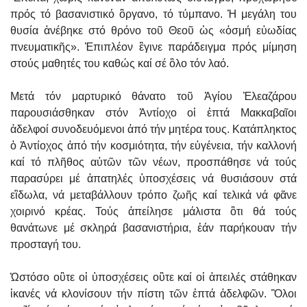
πρός τό βασανιστικό ὂργανο, τό τύμπανο. Ἡ μεγάλη του
θυσία ἀνέβηκε στό θρόνο τοῦ Θεοῦ ὡς «ὀσμή εὐωδίας
πνευματικῆς». Ἐπιπλέον ἒγινε παράδειγμα πρός μίμηση
στούς μαθητές του καθώς καί σέ ὃλο τόν λαό.
Μετά τόν μαρτυρικό θάνατο τοῦ Ἁγίου Ἐλεαζάρου
παρουσιάσθηκαν στόν Ἀντίοχο οἱ ἑπτά Μακκαβαῖοι
ἀδελφοί συνοδευόμενοι ἀπό τήν μητέρα τους. Κατάπληκτος
ὁ Ἀντίοχος ἀπό τήν κοσμιότητα, τήν εὐγένεια, τήν καλλονή
καί τό πλῆθος αὐτῶν τῶν νέων, προσπάθησε νά τούς
παρασύρει μέ ἀπατηλές ὑποσχέσεις νά θυσιάσουν στά
εἲδωλα, νά μεταβάλλουν τρόπο ζωῆς καί τελικά νά φᾶνε
χοιρινό κρέας. Τούς ἀπείλησε μάλιστα ὃτι θά τούς
θανάτωνε μέ σκληρά βασανιστήρια, ἐάν παρήκουαν τήν
προσταγή του.
Ὡστόσο οὒτε οἱ ὑποσχέσεις οὒτε καί οἱ ἀπειλές στάθηκαν
ἱκανές νά κλονίσουν τήν πίστη τῶν ἑπτά ἀδελφῶν. Ὃλοι