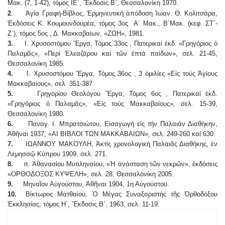
Μακ. (7, 1-42), τόμος ΙΕ΄, Ἒκδοσις Β΄, Θεσσαλονίκη 1970.
2
. Ἁγία Γραφή-Βίβλος, Ἑρμηνευτική ἀπόδοση Ἰωαν. Θ. Κολιτσάρα,
Ἐκδόσεις Κ. Κουμουνδουρέα, τόμος 3ος Α΄ Μακ., Β΄Μακ. (κεφ. ΣΤ΄-
Ζ΄), τόμος 5ος , Δ. Μακκαβαίων, «ΖΩΗ», 1981.
3.
Ι. Χρυσοστόμου Ἒργα, Τόμος 33ος , Πατερικαί ἐκδ. «Γρηγόριος ὁ
Παλαμᾶς», «Περί Ἐλεαζάρου καί τῶν ἑπτά παίδων», σελ. 21-45,
Θεσσαλονίκη 1985.
4.
Ι. Χρυσοστόμου Ἒργα, Τόμος 36ος , 3 ὁμιλίες «Εἰς τούς Ἁγίους
Μακκαβαἰους», σελ. 351-387.
5.
Γρηγορίου Θεολόγου Ἒργα, Τόμος 6ος , Πατερικαί ἐκδ.
«Γρηγόριος ὁ Παλαμᾶς», «Εἰς τούς Μακκαβαίους», σελ. 15-39,
Θεσσαλονίκη 1980.
6.
Παναγ. Ι. Μπρατσιώτου, Εἰσαγωγή εἰς τήν Παλαιάν Διαθήκην,
Ἀθῆναι 1937, «ΑΙ ΒΙΒΛΟΙ ΤΩΝ ΜΑΚΚΑΒΑΙΩΝ», σελ. 249-260 καί 630.
7.
ΙΩΑΝΝΟΥ ΜΑΚΟΥΛΗ, Ἀκτίς χρονολογική Παλαιᾶς Διαθήκης, ἐν
Λεμησσῷ Κύπρου 1909, σελ. 271.
8.
π. Ἀθανασίου Μυτιληναίου, «Ἡ ἀνάσταση τῶν νεκρῶν», ἐκδόσεις
«ΟΡΘΟΔΟΞΟΣ ΚΥΨΕΛΗ», σελ. 28, Θεσσαλονίκη 2005.
9.
Μηναῖον Αὐγούστου, Ἀθῆναι 1904, 1η Αὐγούστου.
10.
Βίκτωρος Ματθαίου, Ὁ Μέγας Συναξαριστής τῆς Ὀρθοδόξου
Ἐκκλησίας, τόμος Η΄, Ἒκδοσις Β΄, 1963, σελ. 11-19.