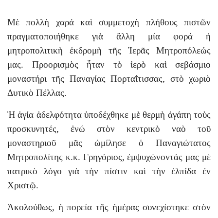
Μὲ πολλὴ χαρά καὶ συμμετοχὴ πλήθους πιστῶν
πραγματοποιήθηκε γιὰ ἄλλη μία φορά ἡ
μητροπολιτικὴ ἐκδρομὴ τῆς Ἱερᾶς Μητροπόλεώς
μας. Προορισμὸς ἦταν τὸ ἱερὸ καὶ σεβάσμιο
μοναστήρι τῆς Παναγίας Πορταΐτισσας, στὸ χωριὸ
Δυτικὸ Πέλλας.
Ἡ ἁγία ἀδελφότητα ὑποδέχθηκε μὲ θερμὴ ἀγάπη τοὺς
προσκυνητές, ἐνώ στὸν κεντρικὸ ναὸ τοῦ
μοναστηριοῦ μᾶς ὡμίλησε ὁ Παναγιώτατος
Μητροπολίτης κ.κ. Γρηγόριος, ἐμψυχώνοντάς μας μὲ
πατρικὸ λόγο γιὰ τὴν πίστιν καὶ τὴν ἐλπίδα ἐν
Χριστῷ.
Ἀκολούθως, ἡ πορεία τῆς ἡμέρας συνεχίστηκε στὸν