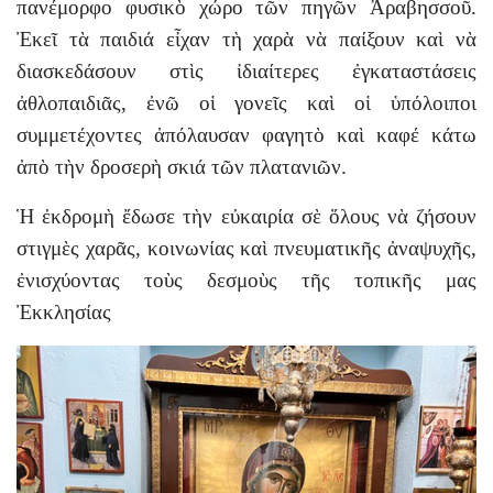
πανέμορφο φυσικὸ χώρο τῶν πηγῶν Ἀραβησσοῦ.
Ἐκεῖ τὰ παιδιά εἶχαν τὴ χαρὰ νὰ παίξουν καὶ νὰ
διασκεδάσουν στὶς ἰδιαίτερες ἐγκαταστάσεις
ἀθλοπαιδιᾶς, ἐνῶ οἱ γονεῖς καὶ οἱ ὑπόλοιποι
συμμετέχοντες ἀπόλαυσαν φαγητὸ καὶ καφέ κάτω
ἀπὸ τὴν δροσερὴ σκιά τῶν πλατανιῶν.
Ἡ ἐκδρομὴ ἔδωσε τὴν εὐκαιρία σὲ ὅλους νὰ ζήσουν
στιγμὲς χαρᾶς, κοινωνίας καὶ πνευματικῆς ἀναψυχῆς,
ἐνισχύοντας τοὺς δεσμοὺς τῆς τοπικῆς μας
Ἐκκλησίας