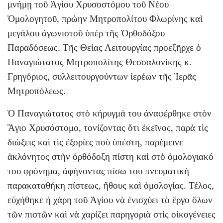
μνήμῃ τοῦ Ἁγίου Χρυσοστόμου τοῦ Νέου
Ὁμολογητοῦ, πρώην Μητροπολίτου Φλωρίνης καὶ
μεγάλου ἀγωνιστοῦ ὑπὲρ τῆς Ὀρθοδόξου
Παραδόσεως. Τῆς Θείας Λειτουργίας προεξῆρχε ὁ
Παναγιώτατος Μητροπολίτης Θεσσαλονίκης κ.
Γρηγόριος, συλλειτουργούντων ἱερέων τῆς Ἱερᾶς
Μητροπόλεως.
Ὁ Παναγιώτατος στὸ κήρυγμά του ἀναφέρθηκε στὸν
Ἅγιο Χρυσόστομο, τονίζοντας ὅτι ἐκεῖνος, παρὰ τὶς
διώξεις καὶ τὶς ἐξορίες ποὺ ὑπέστη, παρέμεινε
ἀκλόνητος στὴν ὀρθόδοξη πίστη καὶ στὸ ὁμολογιακό
του φρόνημα, ἀφήνοντας πίσω του πνευματικὴ
παρακαταθήκη πίστεως, ἤθους καὶ ὁμολογίας. Τέλος,
εὐχήθηκε ἡ χάρη τοῦ Ἁγίου νὰ ἐνισχύει τὸ ἔργο ὅλων
τῶν πιστῶν καὶ νὰ χαρίζει παρηγοριὰ στὶς οἰκογένειες