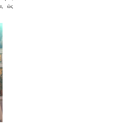
α, ὡς