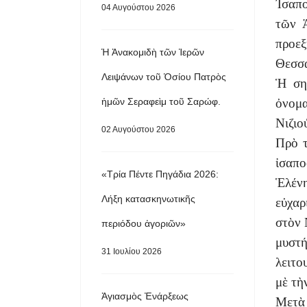
Ἰσαπο
04 Αυγούστου 2026
τῶν Ἁ
προε
Ἡ Ἀνακομιδὴ τῶν Ἱερῶν
Θεσσα
Λειψάνων τοῦ Ὁσίου Πατρὸς
Ἡ σημ
ἡμῶν Σεραφεὶμ τοῦ Σαρώφ.
ὀνομα
Νιζιο
02 Αυγούστου 2026
Πρὸ τ
ἰσαπο
«Τρία Πέντε Πηγάδια 2026:
Ἑλέν
Λήξη κατασκηνωτικῆς
εὐχαρ
στὸν 
περιόδου ἀγοριῶν»
μυστ
31 Ιουλίου 2026
λειτο
μὲ τὴ
Ἁγιασμὸς Ἐνάρξεως
Μετὰ 