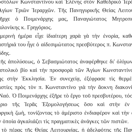
στόλων Κωνσταντίνου καὶ Ἑλένης στὸν Καθεδρικὸ Ἱε
γίων Τριῶν Ἱεραρχῶν. Τῆς Πανηγυρικῆς Θείας Λειτο
ξῆρχε ὁ Ποιμενάρχης μας, Παναγιώτατος Μητροπο
λονίκης κ. Γρηγόριος.
ερινὴ ἡμέρα εἶχε ἰδιαίτερη χαρὰ γὰ τὴν ἐνορία, κα
στήριά του ἦγε ὁ αἰδεσιμώτατος πρεσβύτερος π. Κωνστα
ύδης.
ῆς ἀπολύσεως, ὁ Σεβασμιώτατος ἀναφέρθηκε δι' ὀλίγω
στολικὸ βίο καὶ τὴν προσφορὰ τῶν Ἁγίων Κωνσταντίν
ης στὴν Ἐκκλησία. Ἐν συνεχείᾳ, ἐξέφρασε τὶς θερμέ
ιστίες πρὸς τὸν π. Κωνσταντίνο γιὰ τὴν ἄοκνη διακον
Ναό. Ὁ Ποιμενάρχης ἐξῆρε τὸ ἔργο τοῦ πρεσβυτέρου, τό
ήριο τῆς Ἱερᾶς Ἐξομολογήσεως ὅσο καὶ στὴν ἐν 
υργικὴ ζωὴ, τονίζοντας τὸ ἀμέριστο ἐνδιαφέρον καὶ τὴν
ν ὁποία ἀγκαλιάζει τὶς πραγματικὲς ἀνάγκες τῶν πιστῶν.
τὸ πέρας τῆς Θείας Λειτουργίας, ἡ ἀδελφότης τῆς Πα