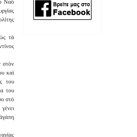
ρὸ Ναὸ
υργίας
λίτης
θὼς τὰ
ντίνος
ν στὸν
ου καὶ
ς του
ία του
σο στὸ
γένει
 ἀγάπη
ναγίας