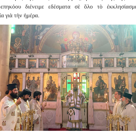
οεπηκόου διένειμε εδέσματα σὲ ὅλο τὸ ἐκκλησίασμ
ία γιὰ τὴν ἡμέρα.