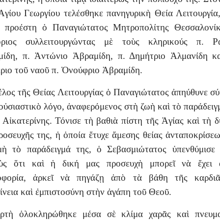
γίου Γεωργίου τελέσθηκε πανηγυρικὴ Θεία Λειτουργία
α προέστη ὁ Παναγιώτατος Μητροπολίτης Θεσσαλονίκ
όριος συλλειτουργώντας μὲ τοὺς κληρικούς π. Ρ
ίδη, π. Ἀντώνιο Ἀβραμίδη, π. Δημήτριο Ἀλμανίδη κ
ριο τοῦ ναοῦ π. Ὀνούφριο Ἀβραμίδη.
έλος τῆς Θείας Λειτουργίας ὁ Παναγιώτατος ἀπηύθυνε σ
οὐσιαστικὸ λόγο, ἀναφερόμενος στὴ ζωὴ καὶ τὸ παράδειγ
 Αἰκατερίνης. Τόνισε τὴ βαθιὰ πίστη τῆς Ἁγίας καὶ τὴ 
ροσευχῆς της, ἡ ὁποία ἔτυχε ἄμεσης θείας ἀνταποκρίσε
μὴ τὸ παράδειγμά της, ὁ Σεβασμιώτατος ὑπενθύμισε 
οὺς ὅτι καὶ ἡ δική μας προσευχὴ μπορεῖ νὰ ἔχει 
οφορία, ἀρκεῖ νὰ πηγάζῃ ἀπὸ τὰ βάθη τῆς καρδιᾶ
ρίνεια καὶ ἐμπιστοσύνη στὴν ἀγάπη τοῦ Θεοῦ.
ρτὴ ὁλοκληρώθηκε μέσα σὲ κλίμα χαρᾶς καὶ πνευμα