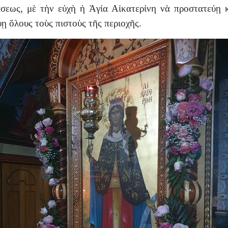
σεως, μὲ τὴν εὐχὴ ἡ Ἁγία Αἰκατερίνη νὰ προστατεύῃ 
ύῃ ὅλους τοὺς πιστοὺς τῆς περιοχῆς.