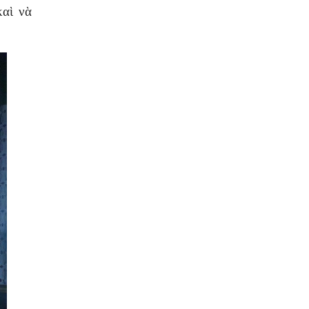
καὶ νὰ