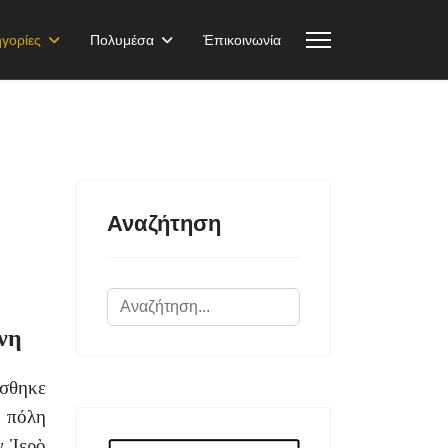
γορίες
Πολυμέσα
Ἐπικοινωνία
Αναζήτηση
Αναζήτηση...
νη
σθηκε
ν πόλη
ν Ἱερὸ