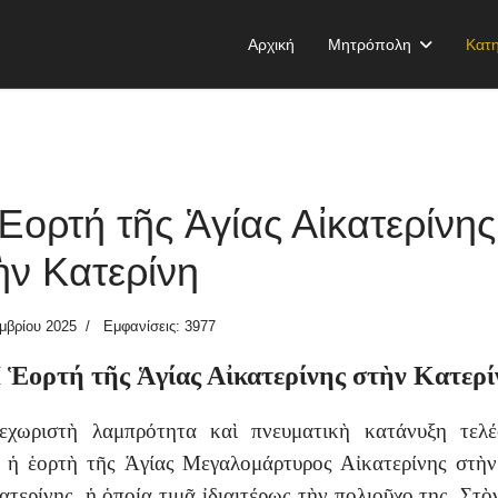
Αρχική
Μητρόπολη
Κατη
Ἑορτή τῆς Ἁγίας Αἰκατερίνης
ὴν Κατερίνη
μβρίου 2025
Εμφανίσεις: 3977
 Ἑορτή τῆς Ἁγίας Αἰκατερίνης στὴν Κατερί
εχωριστὴ λαμπρότητα καὶ πνευματικὴ κατάνυξη τελέ
 ἡ ἑορτὴ τῆς Ἁγίας Μεγαλομάρτυρος Αἰκατερίνης στὴ
ατερίνης, ἡ ὁποία τιμᾷ ἰδιαιτέρως τὴν πολιοῦχο της. Στὸ