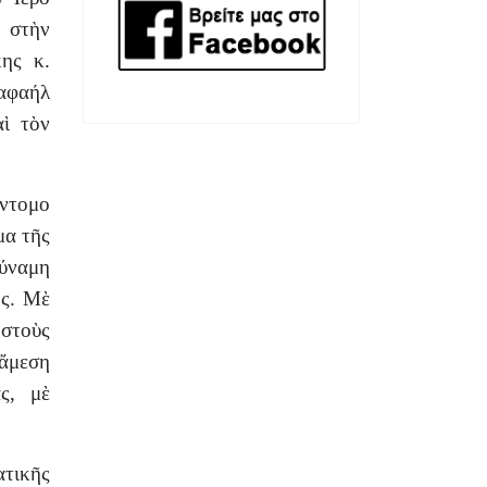
, στὴν
ης κ.
αφαήλ
αὶ τὸν
ύντομο
μα τῆς
δύναμη
ως. Μὲ
στοὺς
ἄμεση
ς, μὲ
τικῆς