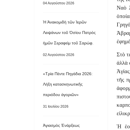
04 Αυγούστου 2026
Ναὸ Ἁ
ὁποί
Ἡ Ἀνακομιδὴ τῶν Ἱερῶν
Γρηγ
Ἀβραμ
Λειψάνων τοῦ Ὁσίου Πατρὸς
ἐφημέ
ἡμῶν Σεραφεὶμ τοῦ Σαρώφ.
Στὸ τ
02 Αυγούστου 2026
ἀλλὰ 
Ἁγίας
«Τρία Πέντε Πηγάδια 2026:
τῆς π
Λήξη κατασκηνωτικῆς
ἀφορ
περιόδου ἀγοριῶν»
πιστ
καρπ
31 Ιουλίου 2026
εἰλικ
Ἁγιασμὸς Ἐνάρξεως
Ἡ ἑο