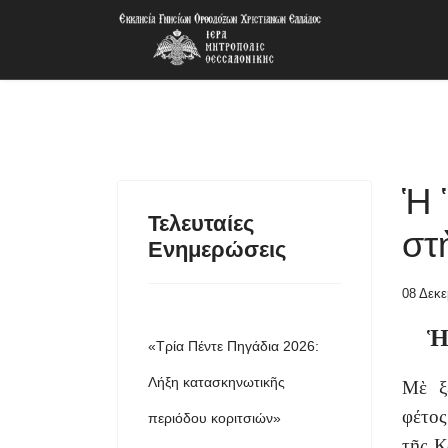
Ἡ 
Τελευταίες
στ
Ενημερώσεις
08 Δεκε
Ἡ
«Τρία Πέντε Πηγάδια 2026:
Λήξη κατασκηνωτικῆς
Μὲ ξ
φέτος
περιόδου κοριτσιών»
τῆς Κ