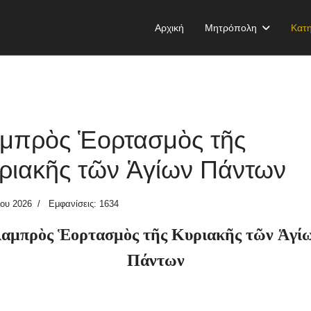
Αρχική
Μητρόπολη
Κατη
μπρὸς Ἑορτασμὸς τῆς
ριακῆς τῶν Ἁγίων Πάντων
ίου 2026
Εμφανίσεις: 1634
αμπρὸς Ἑορτασμὸς τῆς Κυριακῆς τῶν Ἁγί
Πάντων