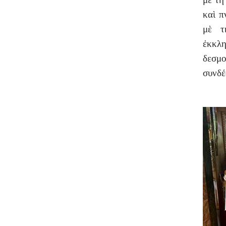
καὶ π
μὲ τ
ἐκκλ
δεσμο
συνδέ