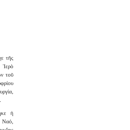
χε τῆς
ο Ἱερὸ
ων τοῦ
υφρίου
ργία,
.
ηκε ἡ
ὸ Ναό,
άνυξης