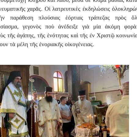
νευματικῆς χαρᾶς. Οἱ λατρευτικὲς ἐκδηλώσεις ὁλοκληρ
ὴν παράθεση πλούσιας ἑόρτιας τράπεζας πρὸς ὅ
ησίασμα, γεγονὸς ποὺ ἀνέδειξε γιὰ μία ἀκόμη φορὰ
ὺς τῆς ἀγάπης, τῆς ἑνότητας καὶ τῆς ἐν Χριστῷ κοινωνί
ουν τὰ μέλη τῆς ἐνοριακῆς οἰκογένειας.