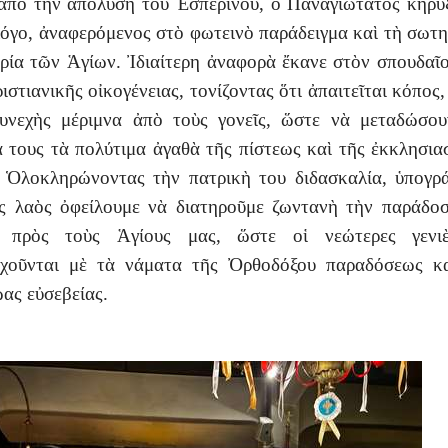
ἀπὸ τὴν ἀπόλυση τοῦ Ἑσπερινοῦ, ὁ Παναγιώτατος κήρυ
λόγο, ἀναφερόμενος στὸ φωτεινὸ παράδειγμα καὶ τὴ σωτ
ρία τῶν Ἁγίων. Ἰδιαίτερη ἀναφορὰ ἔκανε στὸν σπουδαῖ
ριστιανικῆς οἰκογένειας, τονίζοντας ὅτι ἀπαιτεῖται κόπος,
υνεχὴς μέριμνα ἀπὸ τοὺς γονεῖς, ὥστε νὰ μεταδώσο
ά τους τὰ πολύτιμα ἀγαθὰ τῆς πίστεως καὶ τῆς ἐκκλησια
 Ὁλοκληρώνοντας τὴν πατρικὴ του διδασκαλία, ὑπογρ
ς λαὸς ὀφείλουμε νὰ διατηροῦμε ζωντανὴ τὴν παράδο
ς πρὸς τοὺς Ἁγίους μας, ὥστε οἱ νεώτερες γενι
υχοῦνται μὲ τὰ νάματα τῆς Ὀρθοδόξου παραδόσεως κα
ας εὐσεβείας.