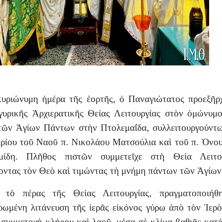
υριώνυμη ἡμέρα τῆς ἑορτῆς, ὁ Παναγιώτατος προεξῆρ
υρικῆς Ἀρχιερατικῆς Θείας Λειτουργίας στὸν ὁμώνυμ
ῶν Ἁγίων Πάντων στὴν Πτολεμαΐδα, συλλειτουργούντ
ρίου τοῦ Ναοῦ π. Νικολάου Ματσούλια καὶ τοῦ π. Ὀνο
μίδη. Πλῆθος πιστῶν συμμετεῖχε στὴ Θεία Λειτου
οντας τὸν Θεὸ καὶ τιμώντας τὴ μνήμη πάντων τῶν Ἁγίων
 τὸ πέρας τῆς Θείας Λειτουργίας, πραγματοποιήθ
ρωμένη λιτάνευση τῆς ἱερᾶς εἰκόνος γύρω ἀπὸ τὸν Ἱερ
 συμμετοχὴ κλήρου καὶ λαοῦ, μέσα σὲ κλίμα βαθιᾶς κατ