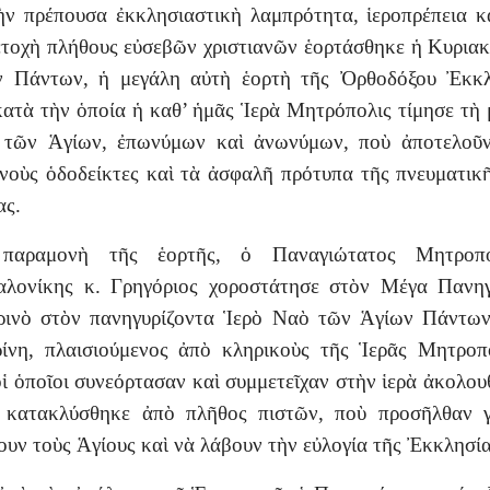
ν πρέπουσα ἐκκλησιαστικὴ λαμπρότητα, ἱεροπρέπεια 
τοχὴ πλήθους εὐσεβῶν χριστιανῶν ἑορτάσθηκε ἡ Κυρια
ν Πάντων, ἡ μεγάλη αὐτὴ ἑορτὴ τῆς Ὀρθοδόξου Ἐκκλ
κατὰ τὴν ὁποία ἡ καθ’ ἡμᾶς Ἱερὰ Μητρόπολις τίμησε τὴ
 τῶν Ἁγίων, ἐπωνύμων καὶ ἀνωνύμων, ποὺ ἀποτελοῦν
νοὺς ὁδοδείκτες καὶ τὰ ἀσφαλῆ πρότυπα τῆς πνευματικ
ας.
παραμονὴ τῆς ἑορτῆς, ὁ Παναγιώτατος Μητροπο
αλονίκης κ. Γρηγόριος χοροστάτησε στὸν Μέγα Πανηγ
ρινὸ στὸν πανηγυρίζοντα Ἱερὸ Ναὸ τῶν Ἁγίων Πάντων
ίνη, πλαισιούμενος ἀπὸ κληρικοὺς τῆς Ἱερᾶς Μητρο
οἱ ὁποῖοι συνεόρτασαν καὶ συμμετεῖχαν στὴν ἱερὰ ἀκολου
 κατακλύσθηκε ἀπὸ πλῆθος πιστῶν, ποὺ προσῆλθαν γ
ουν τοὺς Ἁγίους καὶ νὰ λάβουν τὴν εὐλογία τῆς Ἐκκλησία