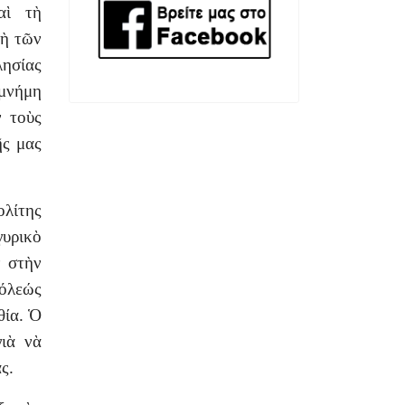
καὶ τὴ
κὴ τῶν
ησίας
 μνήμη
 τοὺς
ῆς μας
λίτης
υρικὸ
 στὴν
πόλεώς
θία. Ὁ
ιὰ νὰ
ς.