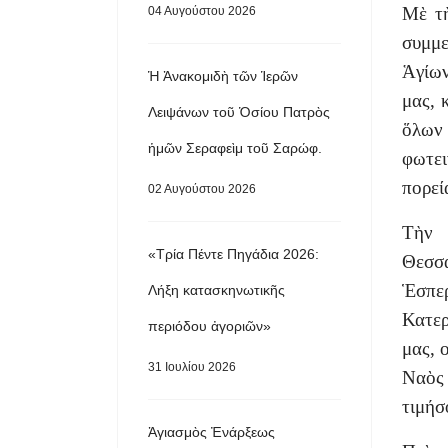
Μὲ τὴ
04 Αυγούστου 2026
συμμε
Ἁγίω
Ἡ Ἀνακομιδὴ τῶν Ἱερῶν
μας, 
Λειψάνων τοῦ Ὁσίου Πατρὸς
ὅλων
ἡμῶν Σεραφεὶμ τοῦ Σαρώφ.
φωτει
πορεί
02 Αυγούστου 2026
Τὴν 
«Τρία Πέντε Πηγάδια 2026:
Θεσσ
Ἑσπε
Λήξη κατασκηνωτικῆς
Κατερ
περιόδου ἀγοριῶν»
μας, 
31 Ιουλίου 2026
Ναὸς
τιμήσ
Ἁγιασμὸς Ἐνάρξεως