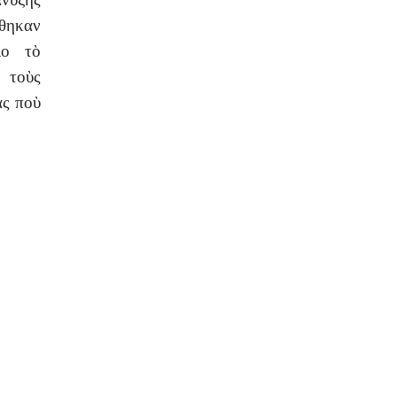
ώθηκαν
λο τὸ
 τοὺς
ας ποὺ