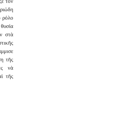
ξε τὸν
ηριώδη
ο ρόλο
 θυσία
υν στὰ
στικῆς
άμμισε
ση τῆς
ὲς νὰ
ὶ τῆς