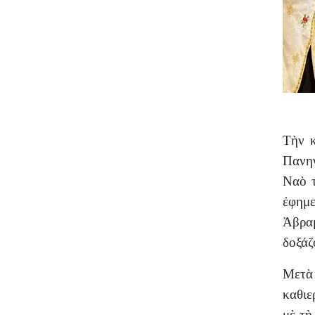
Τὴν κ
Πανηγ
Ναὸ τ
ἐφημε
Ἀβρα
δοξάζ
Μετὰ
καθιε
μὲ τὴ