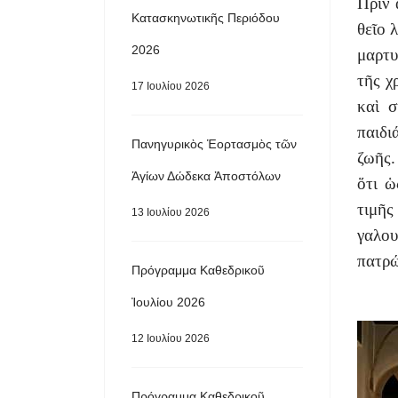
Πρὶν 
Κατασκηνωτικῆς Περιόδου
θεῖο 
2026
μαρτυ
τῆς χ
17 Ιουλίου 2026
καὶ σ
παιδι
Πανηγυρικὸς Ἑορτασμὸς τῶν
ζωῆς.
Ἁγίων Δώδεκα Ἀποστόλων
ὅτι ὡ
τιμῆ
13 Ιουλίου 2026
γαλο
πατρώ
Πρόγραμμα Καθεδρικοῦ
Ἰουλίου 2026
12 Ιουλίου 2026
Πρόγραμμα Καθεδρικοῦ