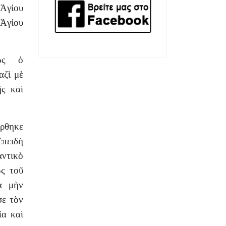
Ἁγίου
Ἁγίου
κῶς ὁ
αζὶ μὲ
ῆς καὶ
ρθηκε
ἐπειδὴ
αντικὸ
ῶς τοῦ
ὰ μὴν
σε τὸν
ία καὶ