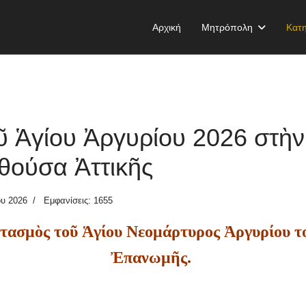
Αρχική
Μητρόπολη
Κατη
ῦ Ἁγίου Ἀργυρίου 2026 στὴν
θούσα Ἀττικῆς
ου 2026
Εμφανίσεις: 1655
τασμὸς τοῦ Ἁγίου Νεομάρτυρος Ἀργυρίου το
Ἐπανωμῆς.