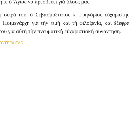
ηκε ὁ Ἅγιος νὰ πρεσβεύει γιὰ ὅλους μας.
 σειρά του, ὁ Σεβασμιώτατος κ. Γρηγόριος εὐχαρίστη
ο Ποιμενάρχη γιὰ τὴν τιμὴ καὶ τὴ φιλοξενία, καὶ ἐξέφρ
του γιὰ αὐτὴ τὴν πνευματικὴ εὐχαριστιακὴ συναντηση.
ΣΟΤΕΡΑ ΕΔΩ