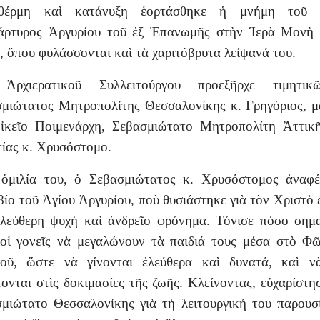
έρμη καὶ κατάνυξη ἑορτάσθηκε ἡ μνήμη τοῦ 
άρτυρος Ἀργυρίου τοῦ ἐξ Ἐπανωμῆς στὴν Ἱερὰ Μονὴ 
 ὅπου φυλάσσονται καὶ τὰ χαριτόβρυτα λείψανά του.
Ἀρχιερατικοῦ Συλλειτούργου προεξῆρχε τιμητι
μιώτατος Μητροπολίτης Θεσσαλονίκης κ. Γρηγόριος, μ
ἰκεῖο Ποιμενάρχη, Σεβασμιώτατο Μητροπολίτη Ἀττικ
ίας κ. Χρυσόστομο.
 ὁμιλία του, ὁ Σεβασμιώτατος κ. Χρυσόστομος ἀναφέ
βίο τοῦ Ἁγίου Ἀργυρίου, ποὺ θυσιάστηκε γιὰ τὸν Χριστὸ 
ἐλεύθερη ψυχὴ καὶ ἀνδρεῖο φρόνημα. Τόνισε πόσο σημ
 οἱ γονεῖς νὰ μεγαλώνουν τὰ παιδιά τους μέσα στὸ Φ
τοῦ, ὥστε νὰ γίνονται ἐλεύθερα καὶ δυνατά, καὶ ν
ονται στὶς δοκιμασίες τῆς ζωῆς. Κλείνοντας, εὐχαρίστη
μιώτατο Θεσσαλονίκης γιὰ τὴ λειτουργική του παρουσ