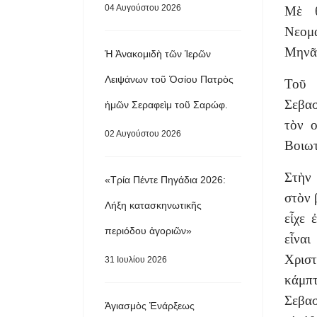
04 Αυγούστου 2026
Μὲ θ
Νεομ
Μηνᾶ,
Ἡ Ἀνακομιδὴ τῶν Ἱερῶν
Λειψάνων τοῦ Ὁσίου Πατρὸς
Τοῦ 
Σεβασ
ἡμῶν Σεραφεὶμ τοῦ Σαρώφ.
τὸν ο
02 Αυγούστου 2026
Βοιωτ
Στὴν
«Τρία Πέντε Πηγάδια 2026:
στὸν 
Λήξη κατασκηνωτικῆς
εἶχε 
περιόδου ἀγοριῶν»
εἶναι
Χρισ
31 Ιουλίου 2026
κάμπτ
Σεβασ
Ἁγιασμὸς Ἐνάρξεως