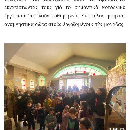
εὐχαριστώντας τους γιὰ τὸ σημαντικὸ κοινωνικὸ
ἔργο ποὺ ἐπιτελοῦν καθημερινά. Στὸ τέλος, μοίρασε
ἀναμνηστικὰ δῶρα στοὺς ἐργαζομένους τῆς μονάδας.