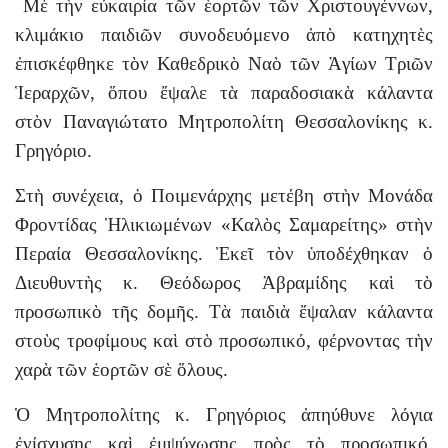
Μὲ τὴν εὐκαιρία τῶν ἑορτῶν τῶν Χριστουγέννων,
κλιμάκιο παιδιῶν συνοδευόμενο ἀπὸ κατηχητὲς
ἐπισκέφθηκε τὸν Καθεδρικὸ Ναὸ τῶν Ἁγίων Τριῶν
Ἱεραρχῶν, ὅπου ἔψαλε τὰ παραδοσιακὰ κάλαντα
στὸν Παναγιώτατο Μητροπολίτη Θεσσαλονίκης κ.
Γρηγόριο.
Στὴ συνέχεια, ὁ Ποιμενάρχης μετέβη στὴν Μονάδα
Φροντίδας Ἡλικιωμένων «Καλὸς Σαμαρείτης» στὴν
Περαία Θεσσαλονίκης. Ἐκεῖ τὸν ὑποδέχθηκαν ὁ
Διευθυντὴς κ. Θεόδωρος Ἀβραμίδης καὶ τὸ
προσωπικὸ τῆς δομῆς. Τὰ παιδιὰ ἔψαλαν κάλαντα
στοὺς τροφίμους καὶ στὸ προσωπικό, φέρνοντας τὴν
χαρὰ τῶν ἑορτῶν σὲ ὅλους.
Ὁ Μητροπολίτης κ. Γρηγόριος ἀπηύθυνε λόγια
ἐνίσχυσης καὶ ἐμψύχωσης πρὸς τὸ προσωπικό,