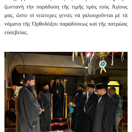
ζωντανὴ τὴν παράδοση τῆς τιμῆς πρὸς τοὺς Ἁγίους
μας, ὥστε οἱ νεώτερες γενιὲς νὰ γαλουχοῦνται μὲ τὰ
νάματα τῆς Ὀρθοδόξου παραδόσεως καὶ τῆς πατρώας
εὐσεβείας.