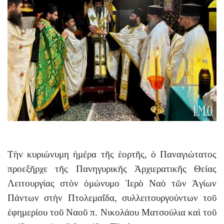
Τὴν κυριώνυμη ἡμέρα τῆς ἑορτῆς, ὁ Παναγιώτατος
προεξῆρχε τῆς Πανηγυρικῆς Ἀρχιερατικῆς Θείας
Λειτουργίας στὸν ὁμώνυμο Ἱερὸ Ναὸ τῶν Ἁγίων
Πάντων στὴν Πτολεμαΐδα, συλλειτουργούντων τοῦ
ἐφημερίου τοῦ Ναοῦ π. Νικολάου Ματσούλια καὶ τοῦ