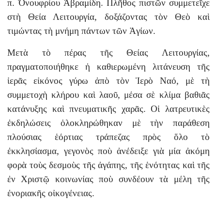
π. Ὀνουφρίου Ἀβραμίδη. Πλῆθος πιστῶν συμμετεῖχε
στὴ Θεία Λειτουργία, δοξάζοντας τὸν Θεὸ καὶ
τιμώντας τὴ μνήμη πάντων τῶν Ἁγίων.
Μετὰ τὸ πέρας τῆς Θείας Λειτουργίας,
πραγματοποιήθηκε ἡ καθιερωμένη λιτάνευση τῆς
ἱερᾶς εἰκόνος γύρω ἀπὸ τὸν Ἱερὸ Ναό, μὲ τὴ
συμμετοχὴ κλήρου καὶ λαοῦ, μέσα σὲ κλίμα βαθιᾶς
κατάνυξης καὶ πνευματικῆς χαρᾶς. Οἱ λατρευτικὲς
ἐκδηλώσεις ὁλοκληρώθηκαν μὲ τὴν παράθεση
πλούσιας ἑόρτιας τράπεζας πρὸς ὅλο τὸ
ἐκκλησίασμα, γεγονὸς ποὺ ἀνέδειξε γιὰ μία ἀκόμη
φορὰ τοὺς δεσμοὺς τῆς ἀγάπης, τῆς ἑνότητας καὶ τῆς
ἐν Χριστῷ κοινωνίας ποὺ συνδέουν τὰ μέλη τῆς
ἐνοριακῆς οἰκογένειας.