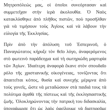
Μητροπόλεώς μας, οἱ ὁποῖοι συνεόρτασαν καὶ
συμμετεῖχαν στὴν ἱερὰ ἀκολουθία. Ὁ Ναὸς
κατακλύσθηκε ἀπὸ πλῆθος πιστῶν, ποὺ προσῆλθαν
γιὰ νὰ τιμήσουν τοὺς Ἁγίους καὶ νὰ λάβουν τὴν
εὐλογία τῆς Ἐκκλησίας.
Πρὶν ἀπὸ τὴν ἀπόλυση τοῦ Ἑσπερινοῦ, ὁ
Παναγιώτατος κήρυξε τὸν θεῖο λόγο, ἀναφερόμενος
στὸ φωτεινὸ παράδειγμα καὶ τὴ σωτηριώδη μαρτυρία
τῶν Ἁγίων. Ἰδιαίτερη ἀναφορὰ ἔκανε στὸν σπουδαῖο
ρόλο τῆς χριστιανικῆς οἰκογένειας, τονίζοντας ὅτι
ἀπαιτεῖται κόπος, θυσία καὶ συνεχὴς μέριμνα ἀπὸ
τοὺς γονεῖς, ὥστε νὰ μεταδώσουν στὰ παιδιά τους τὰ
πολύτιμα ἀγαθὰ τῆς πίστεως καὶ τῆς ἐκκλησιαστικῆς
ζωῆς. Ὁλοκληρώνοντας τὴν πατρικὴ του διδασκαλία,
ὑπογράμμισε ὅτι ὡς λαὸς ὀφείλουμε νὰ διατηροῦμε