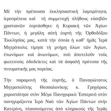
Μὲ τὴν πρέπουσα ἐκκλησιαστικὴ λαμπρότητα,
ἱεροπρέπεια καὶ τὴ συμμετοχὴ πλήθους εὐσεβῶν
χριστιανῶν ἑορτάσθηκε ἡ Κυριακὴ τῶν Ἁγίων
Πάντων, ἡ μεγάλη αὐτὴ ἑορτὴ τῆς Ὀρθοδόξου
Ἐκκλησίας μας, κατὰ τὴν ὁποία ἡ καθ’ ἡμᾶς Ἱερὰ
Μητρόπολις τίμησε τὴ μνήμη ὅλων τῶν Ἁγίων,
ἐπωνύμων καὶ ἀνωνύμων, ποὺ ἀποτελοῦν τοὺς
φωτεινοὺς ὁδοδείκτες καὶ τὰ ἀσφαλῆ πρότυπα τῆς
πνευματικῆς μας πορείας.
Τὴν παραμονὴ τῆς ἑορτῆς, ὁ Παναγιώτατος
Μητροπολίτης Θεσσαλονίκης κ. Γρηγόριος
χοροστάτησε στὸν Μέγα Πανηγυρικὸ Ἑσπερινὸ στὸν
πανηγυρίζοντα Ἱερὸ Ναὸ τῶν Ἁγίων Πάντων στὴν
Κατερίνη, πλαισιούμενος ἀπὸ κληρικοὺς τῆς Ἱερᾶς