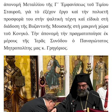
ἀπονομή Μεταλλίου τῆς Γ΄ Ἐμφανίσεως τοῦ Τιμίου
Σταυροῦ, γιὰ τὸ ἐξέχον ἔργο καὶ τὴν πολυετῆ
προσφορὰ του στὴν ψαλτικὴ τέχνη καὶ εἰδικὰ στὴ
διάδοση τῆς Βυζαντινῆς Μουσικῆς στὴ μακρινὴ χώρα
τοῦ Κονγκὸ. Τὴν ἀπονομὴ τὴν πραγματοποίησε ἐκ
μέρους τῆς Ἱερᾶς Συνόδου ὁ Παναγιώτατος
Μητροπολίτης μας κ. Γρηγόριος.