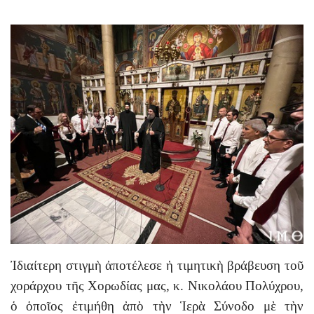
Ἰδιαίτερη στιγμὴ ἀποτέλεσε ἡ τιμητικὴ βράβευση τοῦ
χοράρχου τῆς Χορωδίας μας, κ. Νικολάου Πολύχρου,
ὁ ὁποῖος ἐτιμήθη ἀπὸ τὴν Ἱερὰ Σύνοδο μὲ τὴν