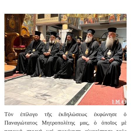
Τὸν ἐπίλογο τῆς ἐκδηλώσεως ἐκφώνησε ὁ
Παναγιώτατος Μητροπολίτης μας, ὁ ὁποῖος μὲ