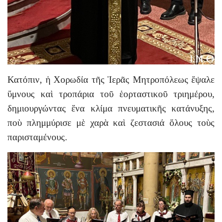
Κατόπιν, ἡ Χορωδία τῆς Ἱερᾶς Μητροπόλεως ἔψαλε
ὕμνους καὶ τροπάρια τοῦ ἑορταστικοῦ τριημέρου,
δημιουργώντας ἕνα κλίμα πνευματικῆς κατάνυξης,
ποὺ πλημμύρισε μὲ χαρὰ καὶ ζεστασιά ὅλους τοὺς
παρισταμένους.