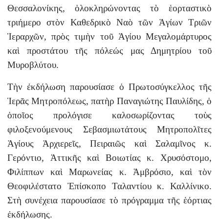
Θεσσαλονίκης, ὁλοκληρώνοντας τὸ ἑορταστικὸ
τριήμερο στὸν Καθεδρικὸ Ναὸ τῶν Ἁγίων Τριῶν
Ἱεραρχῶν, πρὸς τιμὴν τοῦ Ἁγίου Μεγαλομάρτυρος
καὶ προστάτου τῆς πόλεώς μας Δημητρίου τοῦ
Μυροβλύτου.
Τὴν ἐκδήλωση παρουσίασε ὁ Πρωτοσύγκελλος τῆς
Ἱερᾶς Μητροπόλεως, πατὴρ Παναγιώτης Παυλίδης, ὁ
ὁποῖος προλόγισε καλοσωρίζοντας τοὺς
φιλοξενούμενους Σεβασμιωτάτους Μητροπολῖτες
Ἁγίους Ἀρχιερεῖς, Πειραιῶς καὶ Σαλαμῖνος κ.
Γερόντιο, Ἀττικῆς καὶ Βοιωτίας κ. Χρυσόστομο,
Φιλίππων καὶ Μαρωνείας κ. Ἀμβρόσιο, καὶ τὸν
Θεοφιλέστατο Ἐπίσκοπο Ταλαντίου κ. Καλλίνικο.
Στὴ συνέχεια παρουσίασε τὸ πρόγραμμα τῆς ἑόρτιας
ἐκδήλωσης.