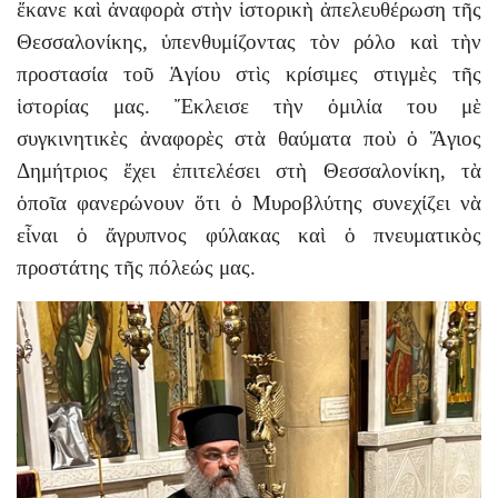
ἔκανε καὶ ἀναφορὰ στὴν ἱστορικὴ ἀπελευθέρωση τῆς
Θεσσαλονίκης, ὑπενθυμίζοντας τὸν ρόλο καὶ τὴν
προστασία τοῦ Ἁγίου στὶς κρίσιμες στιγμὲς τῆς
ἱστορίας μας. Ἔκλεισε τὴν ὁμιλία του μὲ
συγκινητικὲς ἀναφορὲς στὰ θαύματα ποὺ ὁ Ἅγιος
Δημήτριος ἔχει ἐπιτελέσει στὴ Θεσσαλονίκη, τὰ
ὁποῖα φανερώνουν ὅτι ὁ Μυροβλύτης συνεχίζει νὰ
εἶναι ὁ ἄγρυπνος φύλακας καὶ ὁ πνευματικὸς
προστάτης τῆς πόλεώς μας.