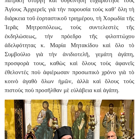
πατρικὴ στοργὴ καὶ συγκίνηση εὐχαρίστησε τοὺς
Ἁγίους Ἀρχιερεῖς γιὰ τὴν παρουσία τοὺς καθ’ ὅλη τὴ
διάρκεια τοῦ ἑορταστικοῦ τριημέρου, τὴ Χορωδία τῆς
Ἱερᾶς Μητροπόλεως, τοὺς συντελεστὲς τῆς
ἐκδηλώσεως, τὴν πρόεδρο τῆς φιλοπτώχου
ἀδελφότητας κ. Μαρία Μητακίδου καὶ ὅλο τὸ
Συμβούλιο γιὰ τὴν ἀνιδιοτελῆ, γεμάτη ἀγάπη,
προσφορὰ τους, καθὼς καὶ ὅλους τοὺς ἀφανεῖς
ἐθελοντές ποὺ ἀφιέρωσαν προσωπικὸ χρόνο γιὰ τὸ
κοινὸ ἀγαθὸ ὅλων ἡμῶν, ἀλλὰ καὶ ὅλους τοὺς
πιστοὺς ποὺ προσῆλθαν μὲ εὐλάβεια καὶ ἀγάπη.