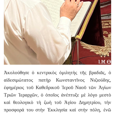
Ἀκολούθησε ὁ κεντρικὸς ὁμιλητὴς τῆς βραδιᾶς, ὁ
αἰδεσιμώτατος πατὴρ Κωνσταντῖνος Νιζιούδης,
ἐφημέριος τοῦ Καθεδρικοῦ Ἱεροῦ Ναοῦ τῶν Ἁγίων
Τριῶν Ἱεραρχῶν, ὁ ὁποῖος ἀνέπτυξε μὲ λόγο μεστὸ
καὶ θεολογικὸ τὴ ζωὴ τοῦ Ἁγίου Δημητρίου, τὴν
προσφορά του στὴν Ἐκκλησία καὶ στὴν πόλη, ἐνῶ