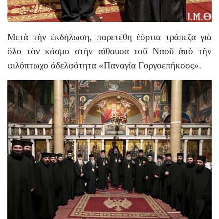
Μετὰ τὴν ἐκδήλωση, παρετέθη ἑόρτια τράπεζα γιὰ
ὅλο τὸν κόσμο στὴν αἴθουσα τοῦ Ναοῦ ἀπὸ τὴν
φιλόπτωχο ἀδελφότητα «Παναγία Γοργοεπήκοος».