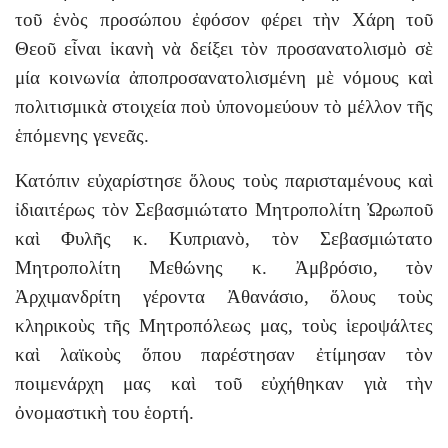
τοῦ ἑνὸς προσώπου ἐφόσον φέρει τὴν Χάρη τοῦ
Θεοῦ εἶναι ἰκανὴ νὰ δείξει τὸν προσανατολισμὸ σὲ
μία κοινωνία ἀποπροσανατολισμένη μὲ νόμους καὶ
πολιτισμικὰ στοιχεία ποὺ ὑπονομεύουν τὸ μέλλον τῆς
ἑπόμενης γενεᾶς.
Κατόπιν εὐχαρίστησε ὅλους τοὺς παρισταμένους καὶ
ἰδιαιτέρως τὸν Σεβασμιώτατο Μητροπολίτη Ὠρωποῦ
καὶ Φυλῆς κ. Κυπριανὸ, τὸν Σεβασμιώτατο
Μητροπολίτη Μεθώνης κ. Ἀμβρόσιο, τὸν
Ἀρχιμανδρίτη γέροντα Ἀθανάσιο, ὅλους τοὺς
κληρικοὺς τῆς Μητροπόλεως μας, τοὺς ἱεροψάλτες
καὶ λαϊκοὺς ὅπου παρέστησαν ἐτίμησαν τὸν
ποιμενάρχη μας καὶ τοῦ εὐχήθηκαν γιὰ τὴν
ὀνομαστικὴ του ἑορτή.