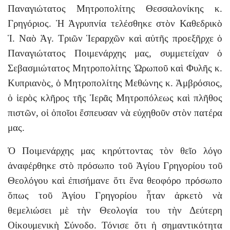
Παναγιώτατος Μητροπολίτης Θεσσαλονίκης κ.
Γρηγόριος. Ἡ Ἀγρυπνία τελέσθηκε στὸν Καθεδρικὸ
Ἱ. Ναὸ Ἁγ. Τριῶν Ἱεραρχῶν καὶ αὐτῆς προεξῆρχε ὁ
Παναγιώτατος Ποιμενάρχης μας, συμμετείχαν ὁ
Σεβασμιώτατος Μητροπολίτης Ὠρωποῦ καὶ Φυλῆς κ.
Κυπριανὸς, ὁ Μητροπολίτης Μεθώνης κ. Ἀμβρόσιος,
ὁ ἱερὸς κλῆρος τῆς Ἱερᾶς Μητροπόλεως καὶ πλῆθος
πιστῶν, οἱ ὁποῖοι ἔσπευσαν νὰ εὐχηθοῦν στὸν πατέρα
μας.
Ὁ Ποιμενάρχης μας κηρύττοντας τὸν θεῖο λόγο
ἀναφέρθηκε στὸ πρόσωπο τοῦ Ἁγίου Γρηγορίου τοῦ
Θεολόγου καὶ ἐπισήμανε ὅτι ἕνα θεοφόρο πρόσωπο
ὅπως τοῦ Ἁγίου Γρηγορίου ἦταν ἀρκετὸ νὰ
θεμελιώσει μὲ τὴν Θεολογία του τὴν Δεύτερη
Οἰκουμενικὴ Σύνοδο. Τόνισε ὅτι ἡ σημαντικότητα