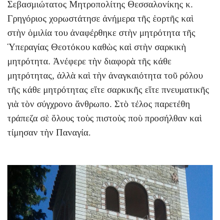
Σεβασμιώτατος Μητροπολίτης Θεσσαλονίκης κ.
Γρηγόριος χορωστάτησε ἀνήμερα τῆς ἑορτῆς καὶ
στὴν ὁμιλία του ἀναφέρθηκε στὴν μητρότητα τῆς
Ὑπεραγίας Θεοτόκου καθὼς καὶ στὴν σαρκικὴ
μητρότητα. Ἀνέφερε τὴν διαφορὰ τῆς κάθε
μητρότητας, ἀλλὰ καὶ τὴν ἀναγκαιότητα τοῦ ρόλου
τῆς κάθε μητρότητας εἴτε σαρκικῆς εἴτε πνευματικῆς
γιὰ τὸν σύγχρονο ἄνθρωπο. Στὸ τέλος παρετέθη
τράπεζα σὲ ὅλους τοὺς πιστοὺς ποὺ προσήλθαν καὶ
τίμησαν τὴν Παναγία.