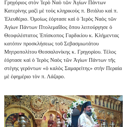
Γρηγόριος στὸν Ἱερὸ Ναὸ τῶν Ἁγίων Πάντων
Κατερίνης μαζὶ μὲ τοὺς κληρικοὺς π. Βιτάλιο καὶ π.
Ἐλευθέριο. Ὁμοίως ἑόρτασε καὶ ὁ Ἱερὸς Ναὸς τῶν
Ἁγίων Πάντων Πτολεμαΐδος ὅπου λειτούργησε ὁ
Θεοφιλέστατος Ἐπίσκοπος Γαρδικίου κ. Κλήμεντας
κατόπιν προσκλήσεως τοῦ Σεβασμιωτάτου
Μητροπολίτου Θεσσαλονίκης κ. Γρηγορίου. Τέλος
ἑόρτασε καὶ ὁ Ἱερὸς Ναὸς τῶν Ἁγίων Πάντων τῆς
στέγης γερόντων «ὁ καλὸς Σαμαρείτης» στὴν Περαία
μὲ ἐφημέριο τὸν π. Λάζαρο.