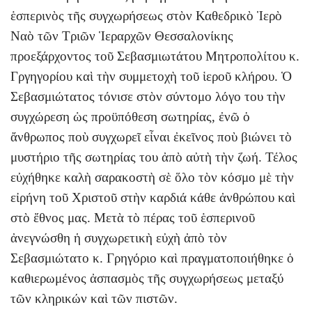
ἑσπερινὸς τῆς συγχωρήσεως στὸν Καθεδρικὸ Ἱερὸ
Ναὸ τῶν Τριῶν Ἱεραρχῶν Θεσσαλονίκης
προεξάρχοντος τοῦ Σεβασμιωτάτου Μητροπολίτου κ.
Γργηγορίου καὶ τὴν συμμετοχὴ τοῦ ἱεροῦ κλήρου. Ὁ
Σεβασμιώτατος τόνισε στὸν σύντομο λόγο του τὴν
συγχώρεση ὡς προϋπόθεση σωτηρίας, ἐνῶ ὁ
ἄνθρωπος ποὺ συγχωρεῖ εἶναι ἐκεῖνος ποὺ βιώνει τὸ
μυστήριο τῆς σωτηρίας του ἀπὸ αὐτὴ τὴν ζωή. Τέλος
εὐχήθηκε καλὴ σαρακοστὴ σὲ ὅλο τὸν κόσμο μὲ τὴν
εἰρήνη τοῦ Χριστοῦ στὴν καρδιά κάθε ἀνθρώπου καὶ
στὸ ἔθνος μας. Μετὰ τὸ πέρας τοῦ ἑσπερινοῦ
ἀνεγνώσθη ἡ συγχωρετικὴ εὐχὴ ἀπὸ τὸν
Σεβασμιώτατο κ. Γρηγόριο καὶ πραγματοποιήθηκε ὁ
καθιερωμένος ἀσπασμὸς τῆς συγχωρήσεως μεταξύ
τῶν κληρικών καὶ τῶν πιστῶν.