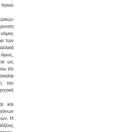
 Ιησού
ερικών
κρυνση
ς νόμος
ρα των
αλλικά
 όμως,
ται ως
νω ότι
σκαλία
ση την
ροχική
αι και
ογόνων
τών. Η
δόξους