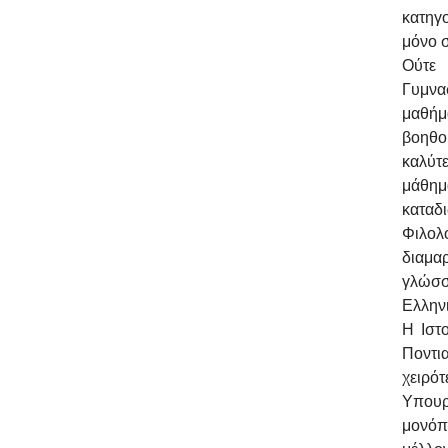
κατηγο
μόνο σ
Ούτε 
Γυμνα
μαθήμ
βοηθο
καλύτε
μάθημ
καταδ
Φιλολ
διαμαρ
γλώσσ
Ελληνι
Η Ιστ
Ποντι
χειρό
Υπουρ
μονόπ