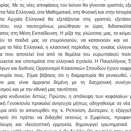
ρίας. Με τις νέες αποφάσεις τον Ιούνιο θα γίνονται γραπτές εξ
τα Νέα Ελληνικά, στα Μαθηματικά, στη Φυσική και στην Ιστορία
τα Αρχαία Ελληνικά θα εξετάζονται στις γραπτές εξετάσε
σίου, ενώ ταυτοχρόνως μειώθηκαν οι ώρες διδασκαλί
ατος στη Μέση Εκπαίδευση. Η ρίζα της γλώσσας μας, τα κείμε
ύν τα παιδιά μας να ετυμολογούν, να κατανοούν και να 
ρα τα Νέα Ελληνικά, η κλασσική περίοδος της ενιαίας ελληνι
α που αποτελεί ένα από τα θεμέλια του ευρωπαϊκού πολι
ιώκεται και υποτιμάται στα ελληνικά σχολεία. Η Πανελλήνιος 
όγων και διεθνείς Οργανισμοί Κλασσικών Σπουδών έχουν εκφρά
τυρία τους. Είμαι βέβαιος ότι η διαμαρτυρία θα γενικευθεί, 
α μας είναι άρρηκτα δεμένη με τη διαχρονική συνέχε
σμού και με την εθνική μας ταυτότητα.
ορία κινδυνεύει διττώς: Πρώτον, η απάλειψη των κεφαλαίων γ
ακή Γενοκτονία προκαλεί ανησυχία μήπως οδηγηθούμε σε νέα 
τερα από το αποσυρθέν της κ. Ρεπούση. Δεύτερον, η εξαγγελ
γού ότι πρέπει να διδαχθεί εκτενώς ο Εμφύλιος, προφα
λευρη και ιδεοληπτική ερμηνεία, δημιουργεί ερωτηματικά 