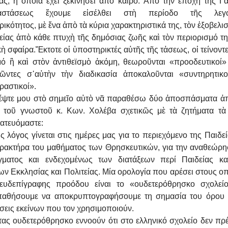
ίας, ἡ ὁποία ἔχει ξεκινήσει ἀπὸ καιρό. Ἀπό την ἐποχή της Γα
αστάσεως ἔχουμε εἰσέλθει στὴ περίοδο τῆς λεγο
ικότητος, μὲ ἕνα ἀπὸ τὰ κύρια χαρακτηριστικά της, τὸν ἐξοβελι
είας ἀπὸ κάθε πτυχὴ τῆς δημόσιας ζωῆς καὶ τὸν περιορισμό τη
κὴ σφαίρα.Ἔκτοτε οἱ ὑποστηρικτές αὐτῆς τῆς τἀσεως, οἱ τείνοντ
μό ἢ καὶ στὸν ἀντιθεϊσμὸ ἀκόμη, θεωροῦνται «προοδευτικοί» 
ρῶντες σ᾽αὐτὴν τὴν διαδικασία ἀποκαλοῦνται «συντηρητικο
ραστικοί».
έψτε μου στὸ σημεῖο αὐτὸ νᾶ παραθέσω δύο ἀποσπάσματα ἀ
 τοῦ γνωστοῦ κ. Κων. Χολέβα σχετικῶς μὲ τὰ ζητήματα τὰ
ατευόμαστε:
 λόγος γίνεται στις ημέρες μας για το περιεχόμενο της Παιδεί
αρακτήρα του μαθήματος των Θρησκευτικών, για την αναθεώρη
γματος και ενδεχομένως των διατάξεων περί Παιδείας κα
ων Εκκλησίας και Πολιτείας. Μία ορολογία που αρέσει στους ο
ευδεπίγραφης προόδου είναι το «ουδετερόθρησκο σχολεί
αθήσουμε να αποκρυπτογραφήσουμε τη σημασία του όρου κ
σεις εκείνων που τον χρησιμοποιούν.
τας ουδετερόθρησκο εννοούν ότι στο ελληνικό σχολείο δεν πρέ