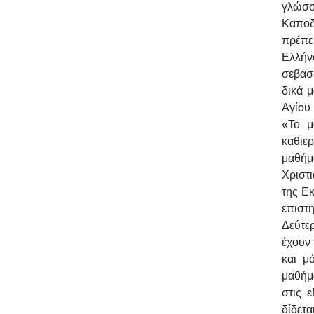
γλώσσ
Καποδ
πρέπει
Ελλήν
σεβασ
δικά 
Αγίου 
«Το μ
καθιε
μαθήμ
Χριστ
της Ε
επιστ
Δεύτερ
έχουν 
και μ
μαθήμα
στις 
δίδετ