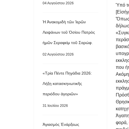
04 Αυγούστου 2026
Ὑπό τ
[Εἰσή
Ὅπως 
Ἡ Ἀνακομιδὴ τῶν Ἱερῶν
δήλωσ
Λειψάνων τοῦ Ὁσίου Πατρὸς
«Συγκ
περάσ
ἡμῶν Σεραφεὶμ τοῦ Σαρώφ.
βασικ
υπογρ
02 Αυγούστου 2026
εκκλησ
που ήτ
«Τρία Πέντε Πηγάδια 2026:
Ακόμη
εκκλη
Λήξη κατασκηνωτικῆς
πράγμ
περιόδου ἀγοριῶν»
Πρόσθε
Θρησ
31 Ιουλίου 2026
κατηχ
Ἀγαπη
φορά, 
Ἁγιασμὸς Ἐνάρξεως