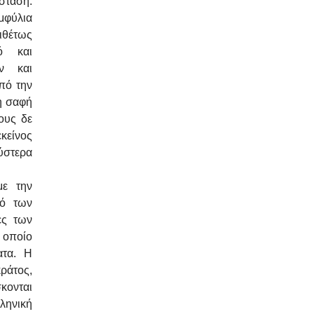
άσταση.
μφύλια
ιθέτως
ό και
ν και
πό την
η σαφή
ους δε
εκείνος
ύστερα
με την
μό των
ες των
 οποίο
ατα. Η
ράτος,
κονται
ληνική