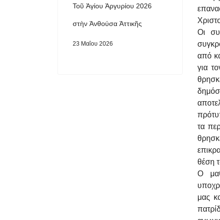
Τοῦ Ἁγίου Ἀργυρίου 2026
επανα
Χριστ
στὴν Ἀνθούσα Ἀττικῆς
Οι συ
συγκρ
23 Μαΐου 2026
από κά
για τ
θρησκ
δημόσ
αποτε
πρότυ
τα πε
θρησκ
επικρ
θέση τ
Ο μαθ
υποχρ
μας κ
πατρί