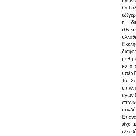
αγωνισ
Οι Γά
εξέγε
η δι
εθνι
αλλοθ
Εκκλη
διαφο
μαθητέ
και ο
υπέρ 
Τα Συ
επίκλ
αγωνι
επανα
συνδύ
Επανά
είχε 
ελευθ