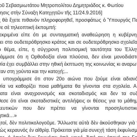
οῦ Σεβασμιωτάτου Μητροπολίτου Δημητριάδος κ. Φωτίου
γησις στὴν Σύναξη Κατηχητῶν τῆς 11/24.9.2016]
θὰ ἔχετε πιθανὸν πληροφορηθεῖ, προσφάτως ὁ Ὑπουργός Πα
ε σὲ τηλεοπτική ἐκπομπή:
εκριμένα είπε ότι με συνταγματική αναθεώρηση η κυβέρν
ει στο ουδετερόθρησκο κράτος και σε ουδετερόθρησκο σχολεῖο.
ό θέμα, είπε, η σύγχρονη πολιτισμική ταυτότητα του Έλλη
άμμισε ότι η Ορθοδοξία είναι πλούσια, δεν είναι μονοδιάστ
ία έχει συμβάλλει στην ηθική έκπτωση της κοινωνίας κι αναρ
αν στη χούντα και την κατοχή;...
 υπογράμμισε ότι στον 20ο αιώνα που ζούμε είναι αδιαν
σία να καθορίζει ποια μαθήματα θα γίνονται στα σχολεία. Α
ατα είναι αναχρονισμός και σκοταδισμός και δεν τα συζ
σε ότι είναι σκοταδιστικές αντιλήψεις οι θέσεις για το μάθ
κευτικών που δεν πρέπει να γίνονται προσηλυτιστικ
ητικά…»
τοί, δὲν πολιτικολογοῦμε. Ἄλλωστε αὐτὰ δὲν ἀκούσθηκαν γιὰ
ὡς κεραυνός ἐν αἰθρίᾳ. Πρόκειται γιὰ μία συνεχή τάση ἐκφυλισ