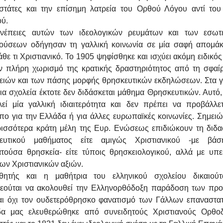
στάτες και την επίσημη λατρεία του Ορθού Λόγου αντί του
ού.
νέπειες αυτών των ιδεολογικών ρευμάτων και των εσωτ
ούσεων οδήγησαν τη γαλλική κοινωνία σε μία σαφή απομά
θε τι Χριστιανικό. Το 1905 ψηφίσθηκε και ισχύει ακόμη ειδικό
ον πλήρη χωρισμό της κρατικής δραστηριότητος από τη σφαί
ειών και των πάσης μορφής θρησκευτικών εκδηλώσεων. Στα γ
ια σχολεία έκτοτε δεν διδάσκεται μάθημα Θρησκευτικών. Αυτό,
λεί μία γαλλική ιδιαιτερότητα και δεν πρέπει να προβάλλε
πο για την Ελλάδα ή για άλλες ευρωπαϊκές κοινωνίες. Σημειώ
ρισσότερα κράτη μέλη της Ευρ. Ενώσεως επιδιώκουν τη διδα
ευτικού μαθήματος είτε αμιγώς Χριστιανικού -με βά
ατούσα θρησκεία- είτε τύποις θρησκειολογικού, αλλά με υπε
ων Χριστιανικών αξιών.
ητής και η μαθήτρια του ελληνικού σχολείου δικαιούτ
εούται να ακολουθεί την Ελληνορθόδοξη παράδοση των πρ
αι όχι τον ουδετερόθρησκο φανατισμό των Γάλλων επαναστα
δα μας ελευθερώθηκε από συνειδητούς Χριστιανούς Ορθο