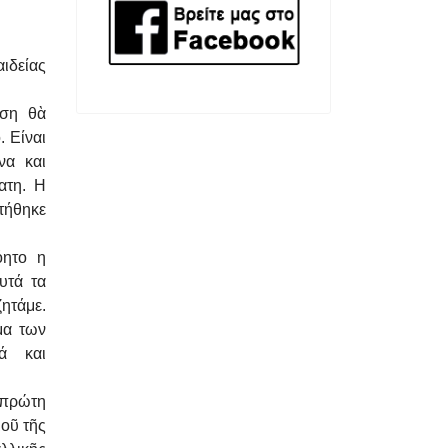
ιδείας
ηση θὰ
 Είναι
να και
ατη. Η
ωτήθηκε
όητο η
υτά τα
ητάμε.
ημα των
ά και
 πρώτη
μοῦ τῆς