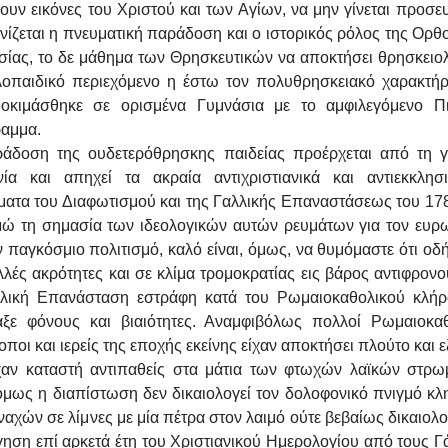
υν εικόνες του Χριστού και των Αγίων, να μην γίνεται προσε
νίζεται η πνευματική παράδοση και ο ιστορικός ρόλος της Ορ
σίας, το δε μάθημα των Θρησκευτικών να αποκτήσει θρησκειολ
λοπαιδικό περιεχόμενο η έστω τον πολυθρησκειακό χαρακτή
οκιμάσθηκε σε ορισμένα Γυμνάσια με το αμφιλεγόμενο Πι
αμμα.
άδοση της ουδετερόθρησκης παιδείας προέρχεται από τη γ
νία και απηχεί τα ακραία αντιχριστιανικά και αντιεκκλησι
ματα του Διαφωτισμού και της Γαλλικής Επαναστάσεως του 178
μώ τη σημασία των ιδεολογικών αυτών ρευμάτων για τον ευρ
ν παγκόσμιο πολιτισμό, καλό είναι, όμως, να θυμόμαστε ότι ο
λές ακρότητες και σε κλίμα τρομοκρατίας εις βάρος αντιφρον
λική Επανάσταση εστράφη κατά του Ρωμαιοκαθολικού κλήρ
αξε φόνους και βιαιότητες. Αναμφιβόλως πολλοί Ρωμαιοκαθ
ποι και ιερείς της εποχής εκείνης είχαν αποκτήσει πλούτο και 
ίχαν καταστή αντιπαθείς στα μάτια των φτωχών λαϊκών στρω
όμως η διαπίστωση δεν δικαιολογεί τον δολοφονικό πνιγμό κλ
ναχών σε λίμνες με μία πέτρα στον λαιμό ούτε βεβαίως δικαιολο
γηση επί αρκετά έτη του Χριστιανικού Ημερολογίου από τους Γ