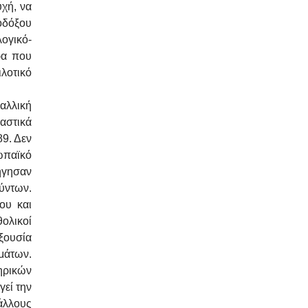
υχή, να
θοδόξου
ογικό-
ρα που
λοτικό
αλλική
αστικά
9. Δεν
ωπαϊκό
δήγησαν
ούντων.
ου και
ολικοί
εξουσία
μάτων.
ηρικών
γεί την
άλλους