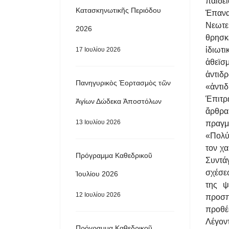
παιδε
Κατασκηνωτικῆς Περιόδου
Ἐπαν
Νεωτερ
2026
θρησκ
ἰδιωτι
17 Ιουλίου 2026
ἀθεϊσ
ἀντιδ
Πανηγυρικὸς Ἑορτασμὸς τῶν
«ἀντιδ
Έπιτρ
Ἁγίων Δώδεκα Ἀποστόλων
ἄρθρα
13 Ιουλίου 2026
πραγμ
«Πολύς
τον χ
Πρόγραμμα Καθεδρικοῦ
Συντά
σχέσε
Ἰουλίου 2026
της ψ
12 Ιουλίου 2026
προσπ
προθέ
Λέγον
Πρόγραμμα Καθεδρικοῦ