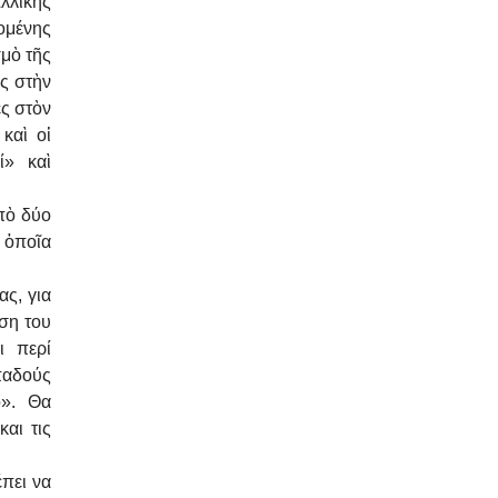
λλικῆς
μένης
σμὸ τῆς
ς στὴν
ες στὸν
καὶ οἱ
ί» καὶ
πὸ δύο
 ὁποῖα
ας, για
ση του
ι περί
παδούς
ο». Θα
αι τις
πει να