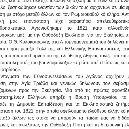
τές και το 1821 δεν έχει ιδεολογική σχέση με τη Γαλλική Επαν
λλοι ξεσηκώθηκαν εναντίον των δικών τους αρχόντων σε μία ε
ρση με στόχο μεταξύ άλλων και τον Ρωμαιοκαθολικό κλήρο. Αντ
κή μας επανάσταση είχε χαρακτήρα απελευθερωτικ
κοθρησκευτικό. Αγωνισθήκαμε το 1821 κατά αλλοεθνώ
ρήσκων μαζί με την Ορθόδοξη Εκκλησία, για την Εκκλησία, υ
σία. Ο Θ. Κολοκοτρώνης στα Απομνημονεύματά του δηλώνει τ
ροποίηση μεταξύ Γαλλικής κάι Ελληνικής Επαναστάσεως, στ
ς του πρώτου Γυμνασίου της ελεύθερης Αθήνας τονίζει ότι και 
ι συμπολεμιστές του βροντοφώναξαν «πρώτα υπέρ Πίστεως και 
Πατρίδος».
ντάγματα των Εθνοσυνελεύσεων του Αγώνος αρχίζουν 
ηση στην Αγία Τριάδα και γενικώς δηλώνουν τον σεβασ
ζομένων προς την Εκκλησία. Μία από τις πρώτες φροντίδ
στατημένων Ελλήνων υπήρξε η ίδρυση Υπουργείου, το
αζε τη Δημοσία Εκπαίδευση και τα Εκκλησιαστικά ζητήμ
σταση του 1821, στην οποία οφείλουμε το ελεύθερο ελληνικό κ
μεταξύ άλλων ως στόχο να μπορούν τα παιδιά μας να διδάσ
έρως και ακωλύτως την Ορθόδοξη Πίστη και τη διαχρονική ελ