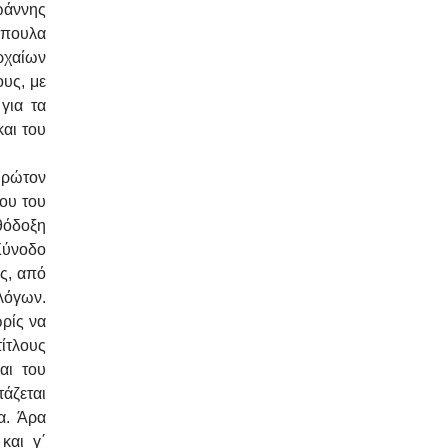
ωάννης
όπουλα
Αρχαίων
υς, με
για τα
αι του
Πρώτον
ου του
θόδοξη
Σύνοδο
ς, από
λόγων.
ωρίς να
τίτλους
αι του
τάζεται
α. Άρα
και γ΄