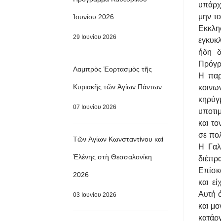
υπάρχο
μην το
Ἰουνίου 2026
Εκκλη
29 Ιουνίου 2026
εγκυκ
ήδη δ
Πρόγρ
Λαμπρὸς Ἑορτασμὸς τῆς
Η παρ
Κυριακῆς τῶν Ἁγίων Πάντων
κοινω
κηρύγ
07 Ιουνίου 2026
υποτι
και το
σε πολ
Τῶν Ἁγίων Κωνσταντίνου καὶ
Η Γαλ
Ἑλένης στὴ Θεσσαλονίκη
διέπρ
Επίσκο
2026
και ε
Αυτή 
03 Ιουνίου 2026
και μο
κατάρ