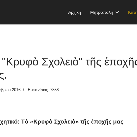
Αρχική
Μητρόπολη
Κατη
 "Κρυφὸ Σχολειὸ" τῆς ἐποχῆ
ς.
ωβρίου 2016
Εμφανίσεις: 7858
χητικό: Τὸ «Κρυφὸ Σχολειὸ» τῆς ἐποχῆς μας