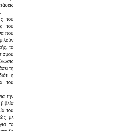
ετάσεις
.
ις του
ας του
να που
μιλούν
κής, το
τισμού
Ένωσις
σει τη
διότι η
ια του
ια την
βιβλία
ία του
νώς με
για το