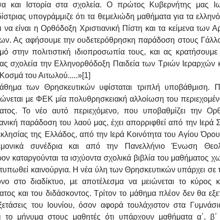
α και Ιστορία στα σχολεία. Ο πρώτος Κυβερνήτης μας Ι
ίστριας υπογράμμιζε ότι τα θεμελιώδη μαθήματα για τα ελλην
 να είναι η Ορθόδοξη Χριστιανική Πίστη και τα κείμενα των 
ων. Ας αφήσουμε την ουδετερόθρησκη παράδοση στους Γάλλο
μό στην πολιτιστική ιδιοπροσωπία τους, και ας κρατήσουμε 
μας σχολεία την Ελληνορθόδοξη Παιδεία των Τριών Ιεραρχών κ
Κοσμά του Αιτωλού.....»[1]
άθημα των Θρησκευτικών υφίσταται τριπλή υποβάθμιση. 
ρώνεται με ΦΕΚ μία πολυθρησκειακή αλλοίωση του περιεχομέν
ατος. Το νέο αυτό περιεχόμενο, που υποβαθμίζει την Ορ
ιανική παράδοση του λαού μας, έχει απορριφθεί από την Ιερά 
κκλησίας της Ελλάδος, από την Ιερά Κοινότητα του Αγίου Όρου
ημονικά συνέδρια και από την Πανελλήνιο Ένωση Θεο
ον καταργούνται τα ισχύοντα σχολικά βιβλία του μαθήματος χ
τυπωθεί καινούργια. Η νέα ύλη των Θρησκευτικών υπάρχει σε 
όνο στο διαδίκτυο, με αποτέλεσμα να μειώνεται το κύρος κ
τος και του διδάσκοντος. Τρίτον το μάθημα πλέον δεν θα εξε
εξετάσεις του Ιουνίου, όσον αφορά τουλάχιστον στα Γυμνάσι
αι το μήνυμα στους μαθητές ότι υπάρχουν μαθήματα α΄, β΄ 