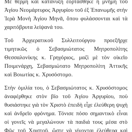
Μὲ θέρμη καὶ κατάνυξη ἑορτάσθηκε ἡ μνήμη τοῦ
Ἁγίου Νεομάρτυρος Ἀργυρίου τοῦ ἐξ Ἐπανωμῆς στὴν
Ἱερὰ Μονὴ Ἁγίου Μηνᾶ, ὅπου φυλάσσονται καὶ τὰ
χαριτόβρυτα λείψανά του.
Τοῦ Ἀρχιερατικοῦ Συλλειτούργου προεξῆρχε
τιμητικῶς ὁ Σεβασμιώτατος Μητροπολίτης
Θεσσαλονίκης κ. Γρηγόριος, μαζὶ μὲ τὸν οἰκεῖο
Ποιμενάρχη, Σεβασμιώτατο Μητροπολίτη Ἀττικῆς
καὶ Βοιωτίας κ. Χρυσόστομο.
Στὴν ὁμιλία του, ὁ Σεβασμιώτατος κ. Χρυσόστομος
ἀναφέρθηκε στὸν βίο τοῦ Ἁγίου Ἀργυρίου, ποὺ
θυσιάστηκε γιὰ τὸν Χριστὸ ἐπειδὴ εἶχε ἐλεύθερη ψυχὴ
καὶ ἀνδρεῖο φρόνημα. Τόνισε πόσο σημαντικὸ εἶναι
οἱ γονεῖς νὰ μεγαλώνουν τὰ παιδιά τους μέσα στὸ
Φῶς τοῦ Χριστοῦ, ὥστε νὰ γίνονται ἐλεύθερα καὶ