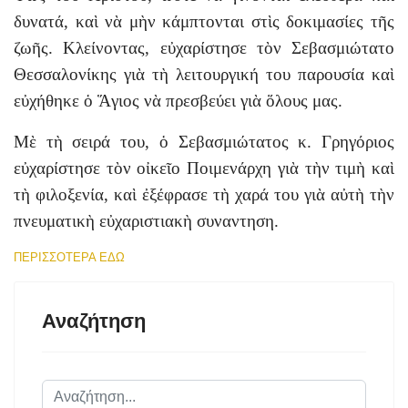
δυνατά, καὶ νὰ μὴν κάμπτονται στὶς δοκιμασίες τῆς
ζωῆς. Κλείνοντας, εὐχαρίστησε τὸν Σεβασμιώτατο
Θεσσαλονίκης γιὰ τὴ λειτουργική του παρουσία καὶ
εὐχήθηκε ὁ Ἅγιος νὰ πρεσβεύει γιὰ ὅλους μας.
Μὲ τὴ σειρά του, ὁ Σεβασμιώτατος κ. Γρηγόριος
εὐχαρίστησε τὸν οἰκεῖο Ποιμενάρχη γιὰ τὴν τιμὴ καὶ
τὴ φιλοξενία, καὶ ἐξέφρασε τὴ χαρά του γιὰ αὐτὴ τὴν
πνευματικὴ εὐχαριστιακὴ συναντηση.
ΠΕΡΙΣΣΟΤΕΡΑ ΕΔΩ
Αναζήτηση
Αναζήτηση...