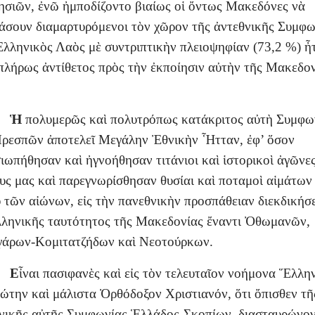
σιῶν, ἐνῶ ἠμποδίζοντο βιαίως οἱ ὄντως Μακεδόνες νὰ
άσουν διαμαρτυρόμενοι τὸν χῶρον τῆς ἀντεθνικῆς Συμφω
Ἑλληνικὸς Λαὸς μὲ συντριπτικὴν πλειοψηφίαν (73,2 %) ἦ
 πλήρως ἀντίθετος πρὸς τὴν ἐκποίησιν αὐτὴν τῆς Μακεδο
Ἡ
πολυμερῶς καὶ πολυτρόπως κατάκριτος αὐτὴ Συμφω
ρεσπῶν ἀποτελεῖ Μεγάλην Ἐθνικὴν Ἧτταν, ἐφ’ ὅσον
ιωπήθησαν καὶ ἠγνοήθησαν τιτάνιοι καὶ ἱστορικοὶ ἀγῶνε
ς μας καὶ παρεγνωρίσθησαν θυσίαι καὶ ποταμοὶ αἱμάτων 
 τῶν αἰώνων, εἰς τὴν πανεθνικὴν προσπάθειαν διεκδικήσ
λληνικῆς ταυτότητος τῆς Μακεδονίας ἔναντι Ὀθωμανῶν,
άρων-Κομιτατζήδων καὶ Νεοτούρκων.
Ε
ἶναι πασιφανὲς καὶ εἰς τὸν τελευταῖον νοήμονα Ἕλλη
ώτην καὶ μάλιστα Ὀρθόδοξον Χριστιανόν, ὅτι ὄπισθεν τῆ
νικῆς αὐτῆς Συμφωνίας Ἑλλάδος-Σκοπίων, διασταυρώνον