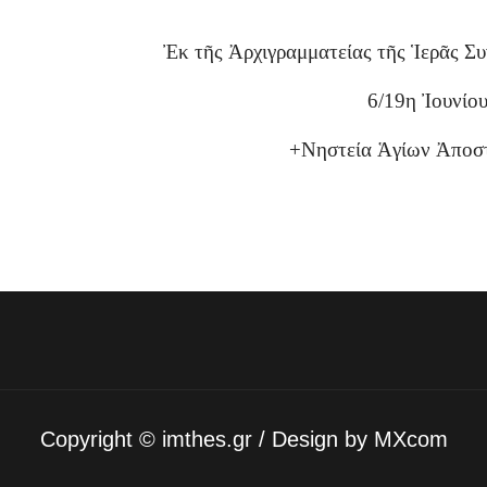
Ἐκ τῆς Ἀρχιγραμματείας τῆς Ἱερᾶς Σ
6/19η Ἰουνίο
+Νηστεία Ἁγίων Ἀποσ
Copyright ©
imthes.gr
/ Design by
MXcom