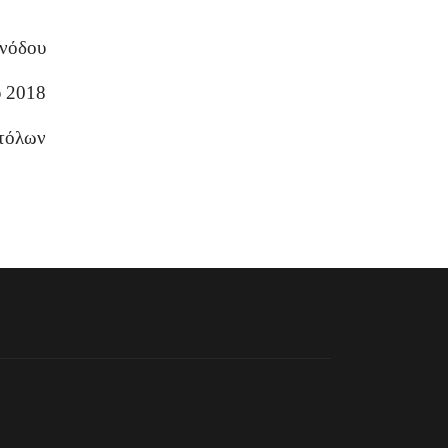
υνόδου
υ 2018
τόλων