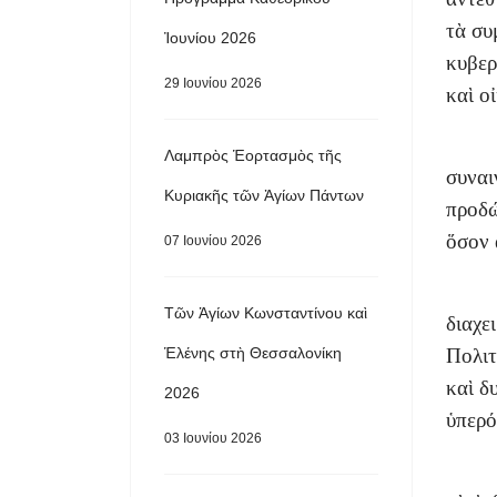
τὰ συ
Ἰουνίου 2026
κυβερ
29 Ιουνίου 2026
καὶ ο
Λαμπρὸς Ἑορτασμὸς τῆς
συναι
Κυριακῆς τῶν Ἁγίων Πάντων
προδώ
ὅσον 
07 Ιουνίου 2026
Τῶν Ἁγίων Κωνσταντίνου καὶ
διαχε
Ἑλένης στὴ Θεσσαλονίκη
Πολιτ
καὶ δ
2026
ὑπερό
03 Ιουνίου 2026