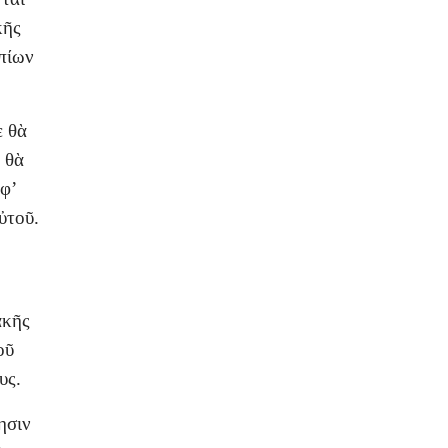
κῆς
οπίων
ε θὰ
 θὰ
φ’
ὐτοῦ.
ακῆς
οῦ
υς.
ησιν