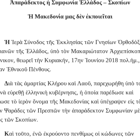
Ἀπαράδεκτος ἡ Συμφωνία Ἑλλάδος – Σκοπίων
Ἡ Μακεδονία μας δὲν ἐκποιεῖται
Ἡ
Ἱερὰ Σύνοδος τῆς Ἐκκλησίας τῶν Γνησίων Ὀρθοδό
ιανῶν τῆς Ἑλλάδος, ὑπὸ τὸν Μακαριώτατον Ἀρχιεπίσκοπ
νικον, θεωρεῖ τὴν Κυριακήν, 17ην Ἰουνίου 2018 πολ.ἡμ.,
ν Ἐθνικοῦ Πένθους.
Δ
ιὰ τὰς ἁμαρτίας Κλήρου καὶ Λαοῦ, παρεχωρήθη ὑπὸ τ
νὰ εὑρεθῇ ἑλληνικὴ κυβέρνησις, ἡ ὁποία παρέδωσε καὶ
ωσε τὸ ἱερὸν ὄνομα τῆς Μακεδονίας καὶ ὑπέγραψεν εἰς τ
ν Ψαράδες τῶν Πρεσπῶν τὴν ἀπαράδεκτον Συμφωνίαν μὲ
ς τῶν Σκοπίων.
Κ
αὶ τοῦτο, ἐνῶ ἐκρούοντο πενθίμως οἱ κώδωνες τῶν