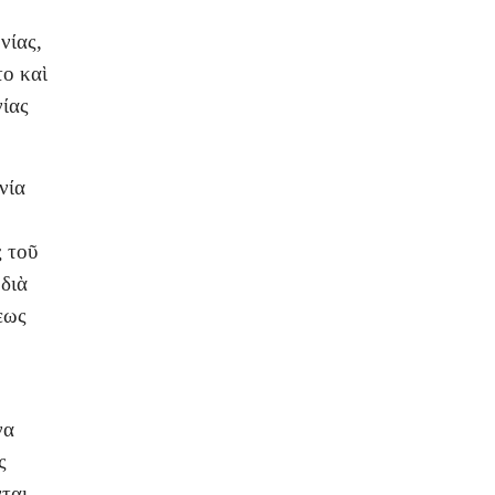
νίας,
το καὶ
νίας
νία
ς τοῦ
διὰ
εως
να
ς
ται