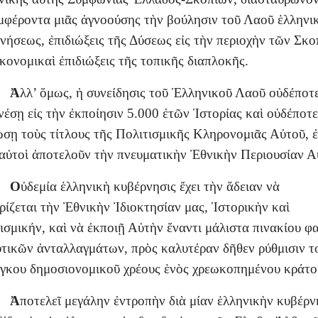
μφέροντα μιᾶς ἀγνοούσης τὴν βούλησιν τοῦ Λαοῦ ἑλληνι
νήσεως, ἐπιδιώξεις τῆς Δύσεως εἰς τὴν περιοχὴν τῶν Σκ
ἰκονομικαὶ ἐπιδιώξεις τῆς τοπικῆς διαπλοκῆς.
Ἀ
λλ’ ὅμως, ἡ συνείδησις τοῦ Ἑλληνικοῦ Λαοῦ οὐδέποτ
νέσῃ εἰς τὴν ἐκποίησιν 5.000 ἐτῶν Ἱστορίας καὶ οὐδέποτε
σῃ τοὺς τίτλους τῆς Πολιτισμικῆς Κληρονομιᾶς Αὐτοῦ, ἐ
αὐτοὶ ἀποτελοῦν τὴν πνευματικὴν Ἐθνικὴν Περιουσίαν Α
Ο
ὐδεμία ἑλληνικὴ κυβέρνησις ἔχει τὴν ἄδειαν νὰ
ιρίζεται τὴν Ἐθνικὴν Ἰδιοκτησίαν μας, Ἱστορικὴν καὶ
ισμικήν, καὶ νὰ ἐκποιῇ Αὐτὴν ἔναντι μάλιστα πινακίου φ
υτικῶν ἀνταλλαγμάτων, πρὸς καλυτέραν δῆθεν ρύθμισιν τ
γκου δημοσιονομικοῦ χρέους ἑνὸς χρεωκοπημένου κράτο
Ἀ
ποτελεῖ μεγάλην ἐντροπὴν διὰ μίαν ἑλληνικὴν κυβέρν