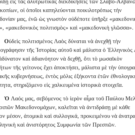
δίδῃ εἰς τὰς ἀλυτρωτικὰς διεκδικήσεις τῶν Σλαβο-Ἀλβαν
κοπίων, οἱ ὁποῖοι καπηλεύονται ποικιλοτρόπως τὴν
ονίαν μας, ἐνῶ ὡς γνωστὸν οὐδέποτε ὑπῆρξε «μακεδονι
», «μακεδονικὸς πολιτισμὸς» καὶ «μακεδονικὴ γλῶσσα».
Ο
ὐδεὶς πολιτισμένος Λαὸς δύναται νὰ ἀνεχθῇ τὴν
ογράφησιν τῆς Ἱστορίας αὐτοῦ καὶ μάλιστα ὁ Ἑλληνικὸς
 ἀδύνατον καὶ ἀδιανόητον νὰ δεχθῇ, ὅτι τὸ μωσαϊκὸν
ήτων τῆς γείτονος ἔχει ἀποκτήσει, μάλιστα μὲ τὴν ὑπογρ
ικῆς κυβερνήσεως, ἐντὸς μόλις ἑξήκοντα ἐτῶν ἐθνολογικ
τητα, στηριζόμενο εἰς χαλκευμένα ἱστορικὰ στοιχεῖα.
Ὁ
Λαός μας, σεβόμενος τὸ ἱερὸν αἷμα τοῦ Παύλου Μελ
οιπῶν Μακεδονομάχων, καλεῖται νὰ ἀντιδράσῃ μὲ κάθε
ον μέσον, ἀτομικὰ καὶ συλλογικά, προκειμένου νὰ ἀνατρ
ληνικὴ καὶ ἀνιστόρητος Συμφωνία τῶν Πρεσπῶν.