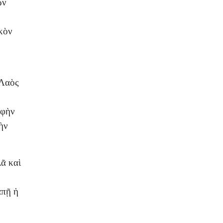
ῶν
κὸν
 Λαὸς
αφὴν
ὴν
ᾶ καὶ
απῇ ἡ