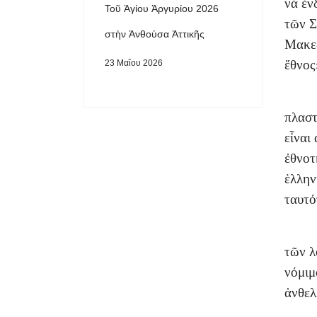
νὰ ἐν
Τοῦ Ἁγίου Ἀργυρίου 2026
τῶν Σ
στὴν Ἀνθούσα Ἀττικῆς
Μακεδ
ἔθνος
23 Μαΐου 2026
πλαστ
εἶναι
ἐθνοτ
ἑλλην
ταυτό
τῶν λ
νόμιμ
ἀνθελ