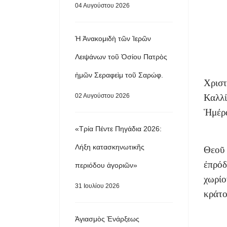
04 Αυγούστου 2026
Ἡ Ἀνακομιδὴ τῶν Ἱερῶν
Λειψάνων τοῦ Ὁσίου Πατρὸς
ἡμῶν Σεραφεὶμ τοῦ Σαρώφ.
Χριστ
02 Αυγούστου 2026
Καλλί
Ἡμέρα
«Τρία Πέντε Πηγάδια 2026:
Λήξη κατασκηνωτικῆς
Θεοῦ 
ἐπρόδ
περιόδου ἀγοριῶν»
χωρίο
31 Ιουλίου 2026
κράτο
Ἁγιασμὸς Ἐνάρξεως