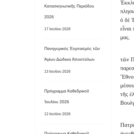
Ἐκκλη
Κατασκηνωτικῆς Περιόδου
πλησι
2026
ὁ δὲ 
εἶναι
17 Ιουλίου 2026
μας.
Πανηγυρικὸς Ἑορτασμὸς τῶν
τῶν Π
Ἁγίων Δώδεκα Ἀποστόλων
παρεσ
13 Ιουλίου 2026
Ἔθνου
μέσου
Πρόγραμμα Καθεδρικοῦ
τῆς ἑ
Ἰουλίου 2026
Βουλγ
12 Ιουλίου 2026
Πατρι
ἀντεθ
Πρόγραμμα Καθεδρικοῦ