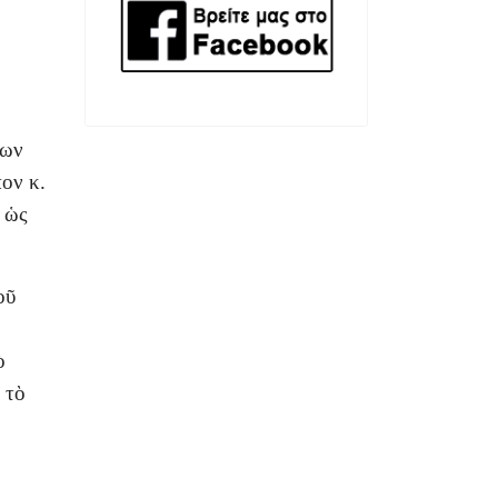
ξων
ον κ.
 ὡς
οῦ
ὸ
 τὸ