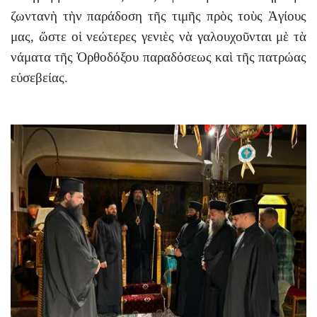
ζωντανὴ τὴν παράδοση τῆς τιμῆς πρὸς τοὺς Ἁγίους
μας, ὥστε οἱ νεώτερες γενιὲς νὰ γαλουχοῦνται μὲ τὰ
νάματα τῆς Ὀρθοδόξου παραδόσεως καὶ τῆς πατρώας
εὐσεβείας.