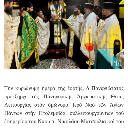
Τὴν κυριώνυμη ἡμέρα τῆς ἑορτῆς, ὁ Παναγιώτατος
προεξῆρχε τῆς Πανηγυρικῆς Ἀρχιερατικῆς Θείας
Λειτουργίας στὸν ὁμώνυμο Ἱερὸ Ναὸ τῶν Ἁγίων
Πάντων στὴν Πτολεμαΐδα, συλλειτουργούντων τοῦ
ἐφημερίου τοῦ Ναοῦ π. Νικολάου Ματσούλια καὶ τοῦ