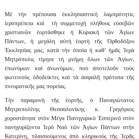
Μὲ τὴν πρέπουσα ἐκκλησιαστικὴ λαμπρότητα,
ἱεροπρέπεια καὶ τὴ συμμετοχὴ πλήθους εὐσεβῶν
χριστιανῶν ἑορτάσθηκε ἡ Κυριακὴ τῶν Ἁγίων
Πάντων, ἡ μεγάλη αὐτὴ ἑορτὴ τῆς Ὀρθοδόξου
Ἐκκλησίας μας, κατὰ τὴν ὁποία ἡ καθ’ ἡμᾶς Ἱερὰ
Μητρόπολις τίμησε τὴ μνήμη ὅλων τῶν Ἁγίων,
ἐπωνύμων καὶ ἀνωνύμων, ποὺ ἀποτελοῦν τοὺς
φωτεινοὺς ὁδοδείκτες καὶ τὰ ἀσφαλῆ πρότυπα τῆς
πνευματικῆς μας πορείας.
Τὴν παραμονὴ τῆς ἑορτῆς, ὁ Παναγιώτατος
Μητροπολίτης Θεσσαλονίκης κ. Γρηγόριος
χοροστάτησε στὸν Μέγα Πανηγυρικὸ Ἑσπερινὸ στὸν
πανηγυρίζοντα Ἱερὸ Ναὸ τῶν Ἁγίων Πάντων στὴν
Κατερίνη, πλαισιούμενος ἀπὸ κληρικοὺς τῆς Ἱερᾶς