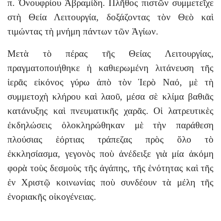
π. Ὀνουφρίου Ἀβραμίδη. Πλῆθος πιστῶν συμμετεῖχε
στὴ Θεία Λειτουργία, δοξάζοντας τὸν Θεὸ καὶ
τιμώντας τὴ μνήμη πάντων τῶν Ἁγίων.
Μετὰ τὸ πέρας τῆς Θείας Λειτουργίας,
πραγματοποιήθηκε ἡ καθιερωμένη λιτάνευση τῆς
ἱερᾶς εἰκόνος γύρω ἀπὸ τὸν Ἱερὸ Ναό, μὲ τὴ
συμμετοχὴ κλήρου καὶ λαοῦ, μέσα σὲ κλίμα βαθιᾶς
κατάνυξης καὶ πνευματικῆς χαρᾶς. Οἱ λατρευτικὲς
ἐκδηλώσεις ὁλοκληρώθηκαν μὲ τὴν παράθεση
πλούσιας ἑόρτιας τράπεζας πρὸς ὅλο τὸ
ἐκκλησίασμα, γεγονὸς ποὺ ἀνέδειξε γιὰ μία ἀκόμη
φορὰ τοὺς δεσμοὺς τῆς ἀγάπης, τῆς ἑνότητας καὶ τῆς
ἐν Χριστῷ κοινωνίας ποὺ συνδέουν τὰ μέλη τῆς
ἐνοριακῆς οἰκογένειας.