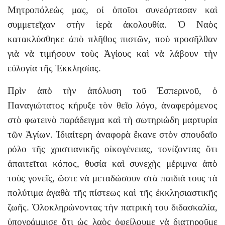
Μητροπόλεώς μας, οἱ ὁποῖοι συνεόρτασαν καὶ
συμμετεῖχαν στὴν ἱερὰ ἀκολουθία. Ὁ Ναὸς
κατακλύσθηκε ἀπὸ πλῆθος πιστῶν, ποὺ προσῆλθαν
γιὰ νὰ τιμήσουν τοὺς Ἁγίους καὶ νὰ λάβουν τὴν
εὐλογία τῆς Ἐκκλησίας.
Πρὶν ἀπὸ τὴν ἀπόλυση τοῦ Ἑσπερινοῦ, ὁ
Παναγιώτατος κήρυξε τὸν θεῖο λόγο, ἀναφερόμενος
στὸ φωτεινὸ παράδειγμα καὶ τὴ σωτηριώδη μαρτυρία
τῶν Ἁγίων. Ἰδιαίτερη ἀναφορὰ ἔκανε στὸν σπουδαῖο
ρόλο τῆς χριστιανικῆς οἰκογένειας, τονίζοντας ὅτι
ἀπαιτεῖται κόπος, θυσία καὶ συνεχὴς μέριμνα ἀπὸ
τοὺς γονεῖς, ὥστε νὰ μεταδώσουν στὰ παιδιά τους τὰ
πολύτιμα ἀγαθὰ τῆς πίστεως καὶ τῆς ἐκκλησιαστικῆς
ζωῆς. Ὁλοκληρώνοντας τὴν πατρικὴ του διδασκαλία,
ὑπογράμμισε ὅτι ὡς λαὸς ὀφείλουμε νὰ διατηροῦμε