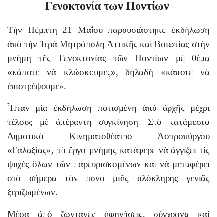
Γενοκτονία των Ποντίων
Τὴν Πέμπτη 21 Μαΐου παρουσιάστηκε ἐκδήλωση
ἀπὸ τὴν Ἱερά Μητρόπολη Ἀττικῆς καὶ Βοιωτίας στὴν
μνήμη τῆς Γενοκτονίας τῶν Ποντίων μὲ θέμα
«κάποτε νὰ κλώσκουμες», δηλαδὴ «κάποτε νὰ
ἐπιστρέψουμε».
Ἦταν μία ἐκδήλωση ποτισμένη ἀπὸ ἀρχῆς μέχρι
τέλους μὲ ἀπέραντη συγκίνηση. Στὸ κατάμεστο
Δημοτικὸ Κινηματοθέατρο Ἀσπροπύργου
«Γαλαξίας», τὸ ἔργο μνήμης κατάφερε νὰ ἀγγίξει τὶς
ψυχὲς ὅλων τῶν παρευρισκομένων καὶ νὰ μεταφέρει
στὸ σήμερα τὸν πόνο μιᾶς ὁλόκληρης γενιᾶς
ξεριζωμένων.
Μέσα ἀπὸ ζωντανὲς ἀφηγήσεις, σύγχρονα καὶ