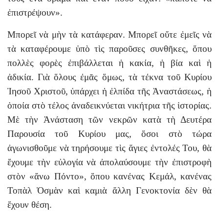
ἐπιστρέψουν».
Μπορεῖ νὰ μὴν τὰ κατάφεραν. Μπορεῖ οὔτε ἐμεῖς νὰ
τὰ καταφέρουμε ὑπὸ τὶς παροῦσες συνθῆκες, ὅπου
πολλὲς φορὲς ἐπιβάλλεται ἡ κακία, ἡ βία καὶ ἡ
ἀδικία. Γιὰ ὅλους ἐμᾶς ὅμως, τὰ τέκνα τοῦ Κυρίου
Ἰησοῦ Χριστοῦ, ὑπάρχει ἡ ἐλπίδα τῆς Ἀναστάσεως, ἡ
ὁποία στὸ τέλος ἀναδεικνύεται νικήτρια τῆς ἱστορίας.
Μὲ τὴν Ἀνάσταση τῶν νεκρῶν κατὰ τὴ Δευτέρα
Παρουσία τοῦ Κυρίου μας, ὅσοι στὸ τώρα
ἀγωνισθοῦμε νὰ τηρήσουμε τὶς ἅγιες ἐντολές Του, θὰ
ἔχουμε τὴν εὐλογία νὰ ἀπολαύσουμε τὴν ἐπιστροφὴ
στὸν «ἄνω Πόντο», ὅπου κανένας Κεμάλ, κανένας
Τοπὰλ Ὀσμὰν καὶ καμιὰ ἄλλη Γενοκτονία δὲν θὰ
ἔχουν θέση.