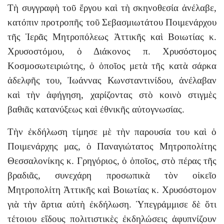
Τὴ συγγραφὴ τοῦ ἔργου καὶ τὴ σκηνοθεσία ἀνέλαβε,
κατόπιν προτροπῆς τοῦ Σεβασμιωτάτου Ποιμενάρχου
τῆς Ἱερᾶς Μητροπόλεως Ἀττικῆς καὶ Βοιωτίας κ.
Χρυσοστόμου, ὁ Διάκονος π. Χρυσόστομος
Κοσμοσωτειριώτης, ὁ ὁποῖος μετὰ τῆς κατὰ σάρκα
ἀδελφῆς του, Ἰωάννας Κωνσταντινίδου, ἀνέλαβαν
καὶ τὴν ἀφήγηση, χαρίζοντας στὸ κοινὸ στιγμὲς
βαθιᾶς κατανύξεως καὶ ἐθνικῆς αὐτογνωσίας.
Τὴν ἐκδήλωση τίμησε μὲ τὴν παρουσία του καὶ ὁ
Ποιμενάρχης μας, ὁ Παναγιώτατος Μητροπολίτης
Θεσσαλονίκης κ. Γρηγόριος, ὁ ὁποῖος, στὸ πέρας τῆς
βραδιᾶς, συνεχάρη προσωπικὰ τὸν οἰκεῖο
Μητροπολίτη Ἀττικῆς καὶ Βοιωτίας κ. Χρυσόστομον
γιὰ τὴν ἄρτια αὐτὴ ἐκδήλωση. Ὑπεγράμμισε δὲ ὅτι
τέτοιου εἴδους πολιτιστικὲς ἐκδηλώσεις ἀφυπνίζουν