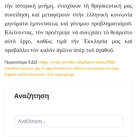
τὴν ἱστορικὴ μνήμη, ἐνισχύουν τὴ θρησκευτική μας
συνείδηση καὶ μεταφέρουν στὴν ἑλληνικὴ κοινωνία
μηνύματα ἐμπνεύσεως καὶ γόνιμου προβληματισμοῦ.
Κλείνοντας, τὸν προέτρεψε νὰ συνεχίσει τὸ θεάρεστο
αὐτὸ ἔργο, καθὼς τιμᾶ τὴν Ἐκκλησία μας καὶ
προβάλλει τὸν καλὸν ἀγῶνα ὑπὲρ τοῦ ἀγαθοῦ.
Περισσότερα ΕΔΩ
https://imab.gr/index.php/latest-news/3550-
katathesi-psyxis-gia-tin-genoktonia-ton-ellinon-tou-pontou-to-ergo-
kapote-na-kloskoumes-ston-aspropyrgo
Αναζήτηση
Αναζήτηση...