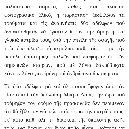
παλαιότερα ἄσματα, καθὼς καὶ πλούσιο
φωτογραφικὸ ὑλικό, ἡ παράσταση ξεδίπλωσε τὰ
τραύματα καὶ τὶς ἀναμνήσεις δύο ἀδελφῶν ποὺ
ἀναγκάσθηκαν νὰ ἐγκαταλείψουν τὴν ὄμορφη καὶ
γλυκιὰ πατρίδα τους, ὑπὸ τὴν ἀπειλὴ τῆς σφαγῆς ποὺ
τοὺς ἐπεφύλασσε τὸ κεμαλικὸ καθεστὼς — μὲ τὴν
ὕπουλη ὑποστήριξη πολλῶν καὶ διαφόρων ἐκ τῶν
σημερινῶν ἑταίρων, ποὺ μὲ λόγια δακρύβρεχτα
κάνουν λόγο γιὰ εἰρήνη καὶ ἀνθρώπινα δικαιώματα.
Τὰ δύο ἀδέλφια, μὰ καὶ ὅλοι ὅσοι ἔφυγαν ἀπὸ τὸν
Πόντο καὶ τὴν ὑπόλοιπη Μικρὰ Ἀσία, τὴν ὥρα ποὺ
τράβηξαν τὸν δρόμο τῆς προσφυγιᾶς δὲν περίμεναν
ὅτι θὰ ἔβλεπαν γιὰ τελευταία φορὰ τὴν πατρίδα τους.
Γι᾽ αὐτὸ καθ᾽ ὅλη τὴ διάρκεια τῆς ὑπόλοιπης ζωῆς
τους ἕνα ὅραμα καὶ ἕναν πόθο εἶχαν: «κάποτε νὰ