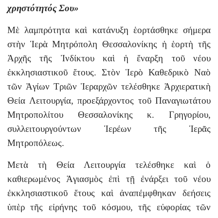
χρηστότητός Σου»
Μὲ λαμπρότητα καὶ κατάνυξη ἑορτάσθηκε σήμερα
στὴν Ἱερὰ Μητρόπολη Θεσσαλονίκης ἡ ἑορτὴ τῆς
Ἀρχῆς τῆς Ἰνδίκτου καὶ ἡ ἔναρξη τοῦ νέου
ἐκκλησιαστικοῦ ἔτους. Στὸν Ἱερὸ Καθεδρικὸ Ναὸ
τῶν Ἁγίων Τριῶν Ἱεραρχῶν τελέσθηκε Ἀρχιερατικὴ
Θεία Λειτουργία, προεξάρχοντος τοῦ Παναγιωτάτου
Μητροπολίτου Θεσσαλονίκης κ. Γρηγορίου,
συλλειτουργούντων Ἱερέων τῆς Ἱερᾶς
Μητροπόλεως.
Μετὰ τὴ Θεία Λειτουργία τελέσθηκε καὶ ὁ
καθιερωμένος Ἁγιασμὸς ἐπὶ τῇ ἐνάρξει τοῦ νέου
ἐκκλησιαστικοῦ ἔτους καὶ ἀναπέμφθηκαν δεήσεις
ὑπὲρ τῆς εἰρήνης τοῦ κόσμου, τῆς εὐφορίας τῶν