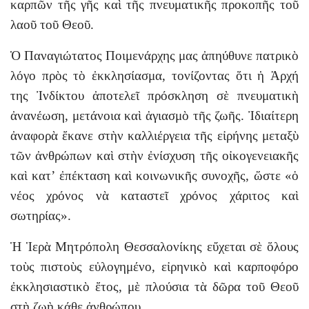
καρπῶν τῆς γῆς καὶ τῆς πνευματικῆς προκοπῆς τοῦ
λαοῦ τοῦ Θεοῦ.
Ὁ Παναγιώτατος Ποιμενάρχης μας ἀπηύθυνε πατρικὸ
λόγο πρὸς τὸ ἐκκλησίασμα, τονίζοντας ὅτι ἡ Ἀρχή
της Ἰνδίκτου ἀποτελεῖ πρόσκληση σὲ πνευματικὴ
ἀνανέωση, μετάνοια καὶ ἁγιασμὸ τῆς ζωῆς. Ἰδιαίτερη
ἀναφορὰ ἔκανε στὴν καλλιέργεια τῆς εἰρήνης μεταξὺ
τῶν ἀνθρώπων καὶ στὴν ἐνίσχυση τῆς οἰκογενειακῆς
καὶ κατ’ ἐπέκταση καὶ κοινωνικῆς συνοχῆς, ὥστε «ὁ
νέος χρόνος νὰ καταστεῖ χρόνος χάριτος καὶ
σωτηρίας».
Ἡ Ἱερὰ Μητρόπολη Θεσσαλονίκης εὔχεται σὲ ὅλους
τοὺς πιστοὺς εὐλογημένο, εἰρηνικὸ καὶ καρποφόρο
ἐκκλησιαστικὸ ἔτος, μὲ πλούσια τὰ δῶρα τοῦ Θεοῦ
στὴ ζωὴ κάθε ἀνθρώπου.