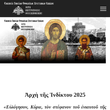
Ἀρχὴ τῆς Ἰνδίκτου 2025
«Εὐλόγησον, Κύριε, τὸν στέφανον τοῦ ἐνιαυτοῦ τῆς