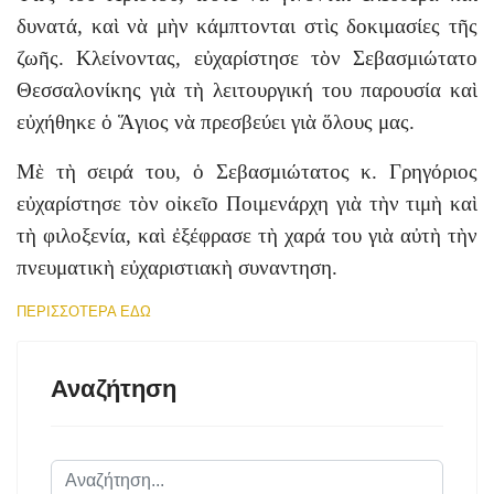
δυνατά, καὶ νὰ μὴν κάμπτονται στὶς δοκιμασίες τῆς
ζωῆς. Κλείνοντας, εὐχαρίστησε τὸν Σεβασμιώτατο
Θεσσαλονίκης γιὰ τὴ λειτουργική του παρουσία καὶ
εὐχήθηκε ὁ Ἅγιος νὰ πρεσβεύει γιὰ ὅλους μας.
Μὲ τὴ σειρά του, ὁ Σεβασμιώτατος κ. Γρηγόριος
εὐχαρίστησε τὸν οἰκεῖο Ποιμενάρχη γιὰ τὴν τιμὴ καὶ
τὴ φιλοξενία, καὶ ἐξέφρασε τὴ χαρά του γιὰ αὐτὴ τὴν
πνευματικὴ εὐχαριστιακὴ συναντηση.
ΠΕΡΙΣΣΟΤΕΡΑ ΕΔΩ
Αναζήτηση
Αναζήτηση...