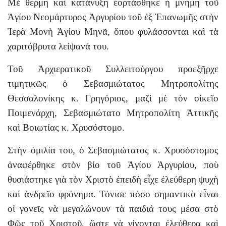
Μὲ θέρμη καὶ κατάνυξη ἑορτάσθηκε ἡ μνήμη τοῦ
Ἁγίου Νεομάρτυρος Ἀργυρίου τοῦ ἐξ Ἐπανωμῆς στὴν
Ἱερὰ Μονὴ Ἁγίου Μηνᾶ, ὅπου φυλάσσονται καὶ τὰ
χαριτόβρυτα λείψανά του.
Τοῦ Ἀρχιερατικοῦ Συλλειτούργου προεξῆρχε
τιμητικῶς ὁ Σεβασμιώτατος Μητροπολίτης
Θεσσαλονίκης κ. Γρηγόριος, μαζὶ μὲ τὸν οἰκεῖο
Ποιμενάρχη, Σεβασμιώτατο Μητροπολίτη Ἀττικῆς
καὶ Βοιωτίας κ. Χρυσόστομο.
Στὴν ὁμιλία του, ὁ Σεβασμιώτατος κ. Χρυσόστομος
ἀναφέρθηκε στὸν βίο τοῦ Ἁγίου Ἀργυρίου, ποὺ
θυσιάστηκε γιὰ τὸν Χριστὸ ἐπειδὴ εἶχε ἐλεύθερη ψυχὴ
καὶ ἀνδρεῖο φρόνημα. Τόνισε πόσο σημαντικὸ εἶναι
οἱ γονεῖς νὰ μεγαλώνουν τὰ παιδιά τους μέσα στὸ
Φῶς τοῦ Χριστοῦ, ὥστε νὰ γίνονται ἐλεύθερα καὶ