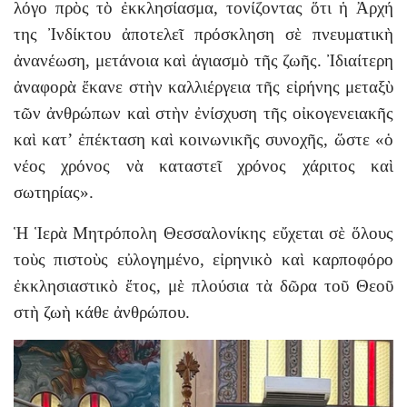
λόγο πρὸς τὸ ἐκκλησίασμα, τονίζοντας ὅτι ἡ Ἀρχή
της Ἰνδίκτου ἀποτελεῖ πρόσκληση σὲ πνευματικὴ
ἀνανέωση, μετάνοια καὶ ἁγιασμὸ τῆς ζωῆς. Ἰδιαίτερη
ἀναφορὰ ἔκανε στὴν καλλιέργεια τῆς εἰρήνης μεταξὺ
τῶν ἀνθρώπων καὶ στὴν ἐνίσχυση τῆς οἰκογενειακῆς
καὶ κατ’ ἐπέκταση καὶ κοινωνικῆς συνοχῆς, ὥστε «ὁ
νέος χρόνος νὰ καταστεῖ χρόνος χάριτος καὶ
σωτηρίας».
Ἡ Ἱερὰ Μητρόπολη Θεσσαλονίκης εὔχεται σὲ ὅλους
τοὺς πιστοὺς εὐλογημένο, εἰρηνικὸ καὶ καρποφόρο
ἐκκλησιαστικὸ ἔτος, μὲ πλούσια τὰ δῶρα τοῦ Θεοῦ
στὴ ζωὴ κάθε ἀνθρώπου.