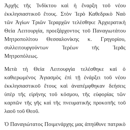
Ἀρχῆς τῆς Ἰνδίκτου καὶ ἡ ἔναρξη τοῦ νέου
ἐκκλησιαστικοῦ ἔτους. Στὸν Ἱερὸ Καθεδρικὸ Ναὸ
τῶν Ἁγίων Τριῶν Ἱεραρχῶν τελέσθηκε Ἀρχιερατικὴ
Θεία Λειτουργία, προεξάρχοντος τοῦ Παναγιωτάτου
Μητροπολίτου Θεσσαλονίκης κ. Γρηγορίου,
συλλειτουργούντων Ἱερέων τῆς Ἱερᾶς
Μητροπόλεως.
Μετὰ τὴ Θεία Λειτουργία τελέσθηκε καὶ ὁ
καθιερωμένος Ἁγιασμὸς ἐπὶ τῇ ἐνάρξει τοῦ νέου
ἐκκλησιαστικοῦ ἔτους καὶ ἀναπέμφθηκαν δεήσεις
ὑπὲρ τῆς εἰρήνης τοῦ κόσμου, τῆς εὐφορίας τῶν
καρπῶν τῆς γῆς καὶ τῆς πνευματικῆς προκοπῆς τοῦ
λαοῦ τοῦ Θεοῦ.
Ὁ Παναγιώτατος Ποιμενάρχης μας ἀπηύθυνε πατρικὸ