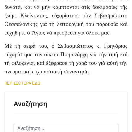
δυνατά, καὶ νὰ μὴν κάμπτονται στὶς δοκιμασίες τῆς
ζωῆς. Κλείνοντας, εὐχαρίστησε τὸν Σεβασμιώτατο
Θεσσαλονίκης γιὰ τὴ λειτουργική του παρουσία καὶ
εὐχήθηκε ὁ Ἅγιος νὰ πρεσβεύει γιὰ ὅλους μας.
Μὲ τὴ σειρά του, ὁ Σεβασμιώτατος κ. Γρηγόριος
εὐχαρίστησε τὸν οἰκεῖο Ποιμενάρχη γιὰ τὴν τιμὴ καὶ
τὴ φιλοξενία, καὶ ἐξέφρασε τὴ χαρά του γιὰ αὐτὴ τὴν
πνευματικὴ εὐχαριστιακὴ συναντηση.
ΠΕΡΙΣΣΟΤΕΡΑ ΕΔΩ
Αναζήτηση
Αναζήτηση...