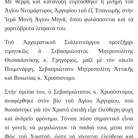
Μὲ θέρμη καὶ κατάνυξη ἑορτάσθηκε ἡ μνήμη τοῦ
Ἁγίου Νεομάρτυρος Ἀργυρίου τοῦ ἐξ Ἐπανωμῆς στὴν
Ἱερὰ Μονὴ Ἁγίου Μηνᾶ, ὅπου φυλάσσονται καὶ τὰ
χαριτόβρυτα λείψανά του.
Τοῦ Ἀρχιερατικοῦ Συλλειτούργου προεξῆρχε
τιμητικῶς ὁ Σεβασμιώτατος Μητροπολίτης
Θεσσαλονίκης κ. Γρηγόριος, μαζὶ μὲ τὸν οἰκεῖο
Ποιμενάρχη, Σεβασμιώτατο Μητροπολίτη Ἀττικῆς
καὶ Βοιωτίας κ. Χρυσόστομο.
Στὴν ὁμιλία του, ὁ Σεβασμιώτατος κ. Χρυσόστομος
ἀναφέρθηκε στὸν βίο τοῦ Ἁγίου Ἀργυρίου, ποὺ
θυσιάστηκε γιὰ τὸν Χριστὸ ἐπειδὴ εἶχε ἐλεύθερη ψυχὴ
καὶ ἀνδρεῖο φρόνημα. Τόνισε πόσο σημαντικὸ εἶναι
οἱ γονεῖς νὰ μεγαλώνουν τὰ παιδιά τους μέσα στὸ
Φῶς τοῦ Χριστοῦ, ὥστε νὰ γίνονται ἐλεύθερα καὶ