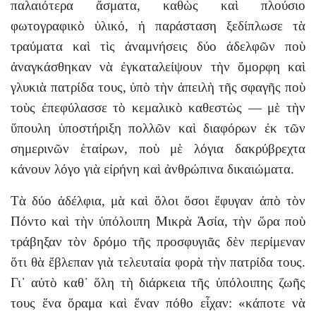
παλαιότερα ἄσματα, καθὼς καὶ πλούσιο
φωτογραφικὸ ὑλικό, ἡ παράσταση ξεδίπλωσε τὰ
τραύματα καὶ τὶς ἀναμνήσεις δύο ἀδελφῶν ποὺ
ἀναγκάσθηκαν νὰ ἐγκαταλείψουν τὴν ὄμορφη καὶ
γλυκιὰ πατρίδα τους, ὑπὸ τὴν ἀπειλὴ τῆς σφαγῆς ποὺ
τοὺς ἐπεφύλασσε τὸ κεμαλικὸ καθεστὼς — μὲ τὴν
ὕπουλη ὑποστήριξη πολλῶν καὶ διαφόρων ἐκ τῶν
σημερινῶν ἑταίρων, ποὺ μὲ λόγια δακρύβρεχτα
κάνουν λόγο γιὰ εἰρήνη καὶ ἀνθρώπινα δικαιώματα.
Τὰ δύο ἀδέλφια, μὰ καὶ ὅλοι ὅσοι ἔφυγαν ἀπὸ τὸν
Πόντο καὶ τὴν ὑπόλοιπη Μικρὰ Ἀσία, τὴν ὥρα ποὺ
τράβηξαν τὸν δρόμο τῆς προσφυγιᾶς δὲν περίμεναν
ὅτι θὰ ἔβλεπαν γιὰ τελευταία φορὰ τὴν πατρίδα τους.
Γι᾽ αὐτὸ καθ᾽ ὅλη τὴ διάρκεια τῆς ὑπόλοιπης ζωῆς
τους ἕνα ὅραμα καὶ ἕναν πόθο εἶχαν: «κάποτε νὰ