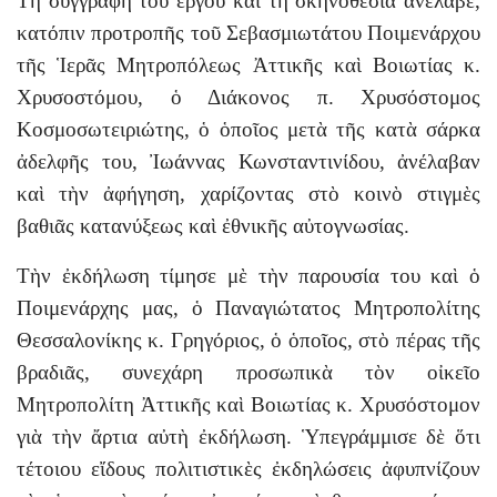
Τὴ συγγραφὴ τοῦ ἔργου καὶ τὴ σκηνοθεσία ἀνέλαβε,
κατόπιν προτροπῆς τοῦ Σεβασμιωτάτου Ποιμενάρχου
τῆς Ἱερᾶς Μητροπόλεως Ἀττικῆς καὶ Βοιωτίας κ.
Χρυσοστόμου, ὁ Διάκονος π. Χρυσόστομος
Κοσμοσωτειριώτης, ὁ ὁποῖος μετὰ τῆς κατὰ σάρκα
ἀδελφῆς του, Ἰωάννας Κωνσταντινίδου, ἀνέλαβαν
καὶ τὴν ἀφήγηση, χαρίζοντας στὸ κοινὸ στιγμὲς
βαθιᾶς κατανύξεως καὶ ἐθνικῆς αὐτογνωσίας.
Τὴν ἐκδήλωση τίμησε μὲ τὴν παρουσία του καὶ ὁ
Ποιμενάρχης μας, ὁ Παναγιώτατος Μητροπολίτης
Θεσσαλονίκης κ. Γρηγόριος, ὁ ὁποῖος, στὸ πέρας τῆς
βραδιᾶς, συνεχάρη προσωπικὰ τὸν οἰκεῖο
Μητροπολίτη Ἀττικῆς καὶ Βοιωτίας κ. Χρυσόστομον
γιὰ τὴν ἄρτια αὐτὴ ἐκδήλωση. Ὑπεγράμμισε δὲ ὅτι
τέτοιου εἴδους πολιτιστικὲς ἐκδηλώσεις ἀφυπνίζουν