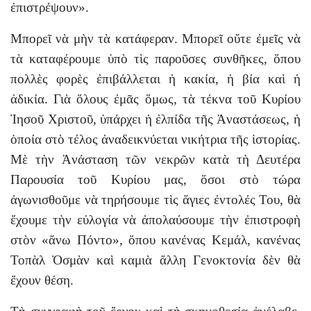
ἐπιστρέψουν».
Μπορεῖ νὰ μὴν τὰ κατάφεραν. Μπορεῖ οὔτε ἐμεῖς νὰ
τὰ καταφέρουμε ὑπὸ τὶς παροῦσες συνθῆκες, ὅπου
πολλὲς φορὲς ἐπιβάλλεται ἡ κακία, ἡ βία καὶ ἡ
ἀδικία. Γιὰ ὅλους ἐμᾶς ὅμως, τὰ τέκνα τοῦ Κυρίου
Ἰησοῦ Χριστοῦ, ὑπάρχει ἡ ἐλπίδα τῆς Ἀναστάσεως, ἡ
ὁποία στὸ τέλος ἀναδεικνύεται νικήτρια τῆς ἱστορίας.
Μὲ τὴν Ἀνάσταση τῶν νεκρῶν κατὰ τὴ Δευτέρα
Παρουσία τοῦ Κυρίου μας, ὅσοι στὸ τώρα
ἀγωνισθοῦμε νὰ τηρήσουμε τὶς ἅγιες ἐντολές Του, θὰ
ἔχουμε τὴν εὐλογία νὰ ἀπολαύσουμε τὴν ἐπιστροφὴ
στὸν «ἄνω Πόντο», ὅπου κανένας Κεμάλ, κανένας
Τοπὰλ Ὀσμὰν καὶ καμιὰ ἄλλη Γενοκτονία δὲν θὰ
ἔχουν θέση.