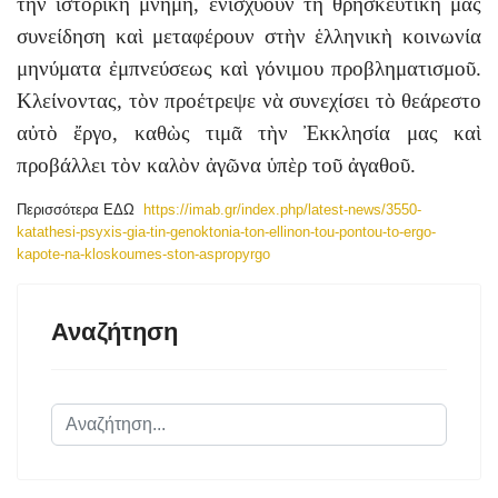
τὴν ἱστορικὴ μνήμη, ἐνισχύουν τὴ θρησκευτική μας
συνείδηση καὶ μεταφέρουν στὴν ἑλληνικὴ κοινωνία
μηνύματα ἐμπνεύσεως καὶ γόνιμου προβληματισμοῦ.
Κλείνοντας, τὸν προέτρεψε νὰ συνεχίσει τὸ θεάρεστο
αὐτὸ ἔργο, καθὼς τιμᾶ τὴν Ἐκκλησία μας καὶ
προβάλλει τὸν καλὸν ἀγῶνα ὑπὲρ τοῦ ἀγαθοῦ.
Περισσότερα ΕΔΩ
https://imab.gr/index.php/latest-news/3550-
katathesi-psyxis-gia-tin-genoktonia-ton-ellinon-tou-pontou-to-ergo-
kapote-na-kloskoumes-ston-aspropyrgo
Αναζήτηση
Αναζήτηση...