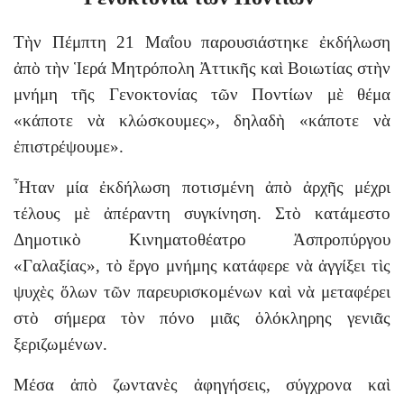
Τὴν Πέμπτη 21 Μαΐου παρουσιάστηκε ἐκδήλωση
ἀπὸ τὴν Ἱερά Μητρόπολη Ἀττικῆς καὶ Βοιωτίας στὴν
μνήμη τῆς Γενοκτονίας τῶν Ποντίων μὲ θέμα
«κάποτε νὰ κλώσκουμες», δηλαδὴ «κάποτε νὰ
ἐπιστρέψουμε».
Ἦταν μία ἐκδήλωση ποτισμένη ἀπὸ ἀρχῆς μέχρι
τέλους μὲ ἀπέραντη συγκίνηση. Στὸ κατάμεστο
Δημοτικὸ Κινηματοθέατρο Ἀσπροπύργου
«Γαλαξίας», τὸ ἔργο μνήμης κατάφερε νὰ ἀγγίξει τὶς
ψυχὲς ὅλων τῶν παρευρισκομένων καὶ νὰ μεταφέρει
στὸ σήμερα τὸν πόνο μιᾶς ὁλόκληρης γενιᾶς
ξεριζωμένων.
Μέσα ἀπὸ ζωντανὲς ἀφηγήσεις, σύγχρονα καὶ