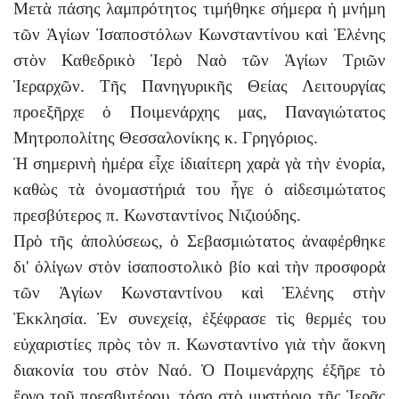
Μετὰ πάσης λαμπρότητος τιμήθηκε σήμερα ἡ μνήμη
τῶν Ἁγίων Ἰσαποστόλων Κωνσταντίνου καὶ Ἑλένης
στὸν Καθεδρικὸ Ἱερὸ Ναὸ τῶν Ἁγίων Τριῶν
Ἱεραρχῶν. Τῆς Πανηγυρικῆς Θείας Λειτουργίας
προεξῆρχε ὁ Ποιμενάρχης μας, Παναγιώτατος
Μητροπολίτης Θεσσαλονίκης κ. Γρηγόριος.
Ἡ σημερινὴ ἡμέρα εἶχε ἰδιαίτερη χαρὰ γὰ τὴν ἐνορία,
καθὼς τὰ ὀνομαστήριά του ἦγε ὁ αἰδεσιμώτατος
πρεσβύτερος π. Κωνσταντίνος Νιζιούδης.
Πρὸ τῆς ἀπολύσεως, ὁ Σεβασμιώτατος ἀναφέρθηκε
δι' ὀλίγων στὸν ἰσαποστολικὸ βίο καὶ τὴν προσφορὰ
τῶν Ἁγίων Κωνσταντίνου καὶ Ἑλένης στὴν
Ἐκκλησία. Ἐν συνεχείᾳ, ἐξέφρασε τὶς θερμές του
εὐχαριστίες πρὸς τὸν π. Κωνσταντίνο γιὰ τὴν ἄοκνη
διακονία του στὸν Ναό. Ὁ Ποιμενάρχης ἐξῆρε τὸ
ἔργο τοῦ πρεσβυτέρου, τόσο στὸ μυστήριο τῆς Ἱερᾶς