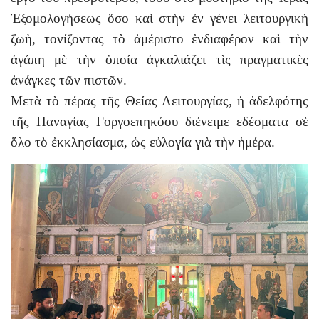
Ἐξομολογήσεως ὅσο καὶ στὴν ἐν γένει λειτουργικὴ
ζωὴ, τονίζοντας τὸ ἀμέριστο ἐνδιαφέρον καὶ τὴν
ἀγάπη μὲ τὴν ὁποία ἀγκαλιάζει τὶς πραγματικὲς
ἀνάγκες τῶν πιστῶν.
Μετὰ τὸ πέρας τῆς Θείας Λειτουργίας, ἡ ἀδελφότης
τῆς Παναγίας Γοργοεπηκόου διένειμε εδέσματα σὲ
ὅλο τὸ ἐκκλησίασμα, ὡς εὐλογία γιὰ τὴν ἡμέρα.